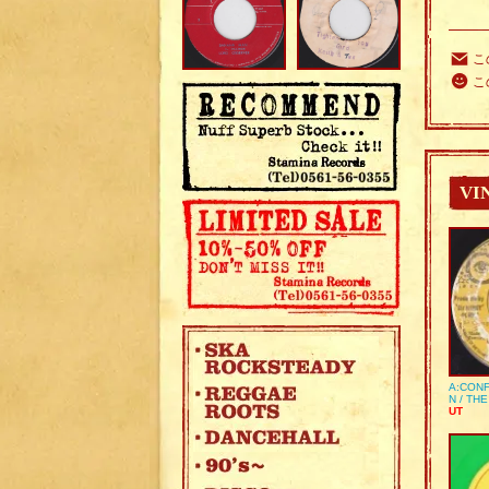
こ
こ
VI
A:CONF
N / TH
UT