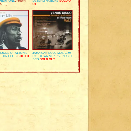
MINATIONS
2,500円
DETERMINATIONS
SOLD O
50円)
UT
OODS OF ALTON E
JAMAICAN SOUL MUSIC at:
ALTON ELLIS
SOLD O
RAE TOWN Vol.1 / VENUS DI
SCO
SOLD OUT