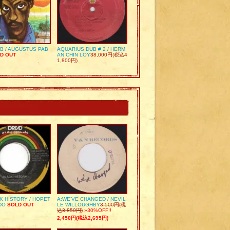
UB / AUGUSTUS PAB
AQUARIUS DUB # 2 / HERM
D OUT
AN CHIN LOY
38,000円(税込4
1,800円)
K HISTORY / HOPET
A:WE’VE CHANGED / NEVIL
DO
SOLD OUT
LE WILLOUGHBY
3,500円(税
込3,850円)
»30%OFF!!
2,450円(税込2,695円)