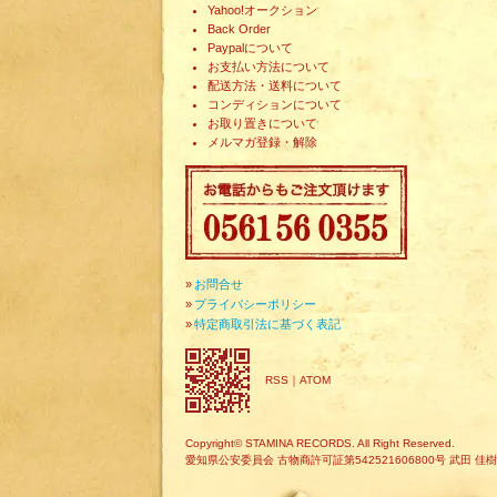
Yahoo!オークション
Back Order
Paypalについて
お支払い方法について
配送方法・送料について
コンディションについて
お取り置きについて
メルマガ登録・解除
»
お問合せ
»
プライバシーポリシー
»
特定商取引法に基づく表記
RSS
｜
ATOM
Copyright© STAMINA RECORDS. All Right Reserved.
愛知県公安委員会 古物商許可証第542521606800号 武田 佳樹