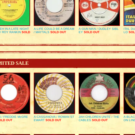
EH IN A LATE NIGHT
A:LIFE COULD BE A DREAM
A:GUN MAN / DUDLEY SIBL
ITAL D
/ ROY RANKIN
SOLD
/ MAYTALS
SOLD OUT
EY
SOLD OUT
LO
SOL
MITED SALE
 / FREDDIE McGRE
A:CASSANOVA / ROMAN ST
JAH CHILDREN UNITE / THE
A:BLAC
LD OUT
EWART
SOLD OUT
CABLES
SOLD OUT
ON LIN