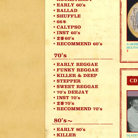
A:HERB
MOUTH
T
CD
GLADD