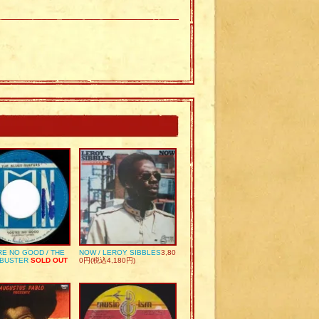
RE NO GOOD / THE
NOW / LEROY SIBBLES
3,80
 BUSTER
SOLD OUT
0円(税込4,180円)