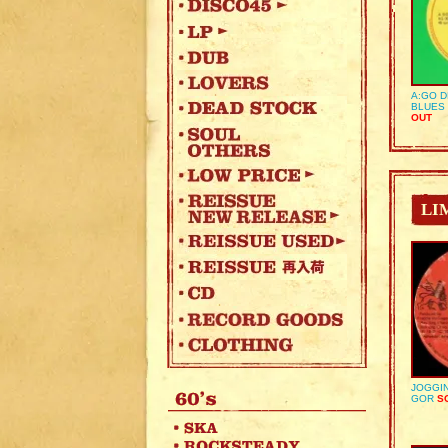
A:GO D
BLUES 
OUT
LI
JOGGIN
GOR
SO