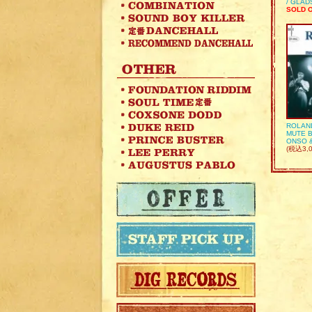
/ GLA
SOLD 
ROLAN
MUTE B
ONSO 
(税込3,