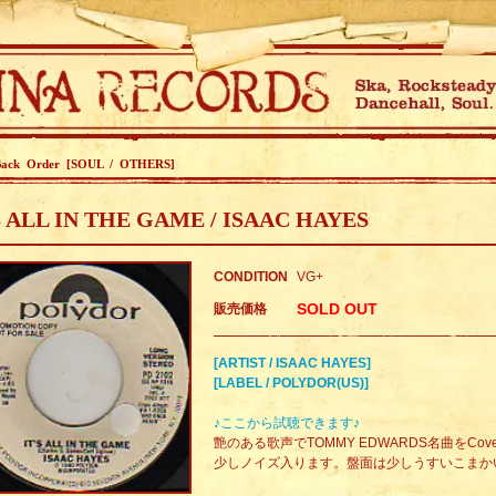
Back Order [SOUL / OTHERS]
S ALL IN THE GAME / ISAAC HAYES
CONDITION
VG+
SOLD OUT
販売価格
[ARTIST / ISAAC HAYES]
[LABEL / POLYDOR(US)]
♪ここから試聴できます♪
艶のある歌声でTOMMY EDWARDS名曲をCover
少しノイズ入ります。盤面は少しうすいこまか