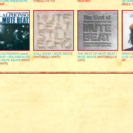
DSTONE ANDERSON
円(税込2,037円)
OLD OUT
DETER
OUT
(税込2,7
D ALPHONSO meets
STILL ECHO / MUTE BEAT
2,
THE BEST OF MUTE BEAT /
MANY M
EAT / ROLAND ALPH
190円(税込2,409円)
MUTE BEAT
2,380円(税込2,6
LLIS / 
& MUTE BEAT
2,800円
18円)
UT
080円)