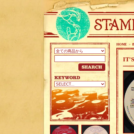
HOME
>
IT'