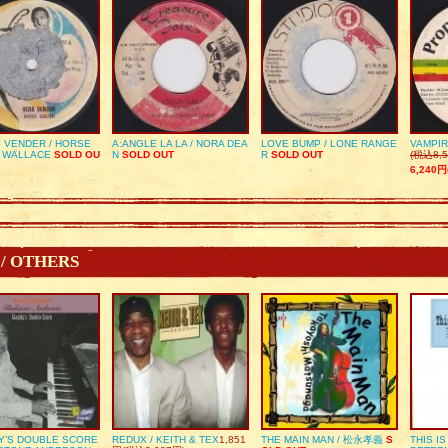
 VENDER / HORSE
A:ANGLE LA LA / NORA DEA
LOVE BUMP / LONE RANGE
VAMPIR
 WALLACE
SOLD OU
N
SOLD OUT
R
SOLD OUT
(税込8,5
6,240円
 / OTHERS
Y’S DOUBLE SCORE
REDUX / KEITH & TEX
1,851
THE MAIN MAN / 松永孝義
S
THIS I