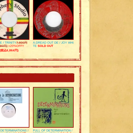
E / TRINITY
7,800円
A:DREAD OUT DE / JOY WHI
80円)
»20%OFF!!
TE
SOLD OUT
(税込6,864円)
S DETERMINATIONS /
FULL OF DETERMINATION /