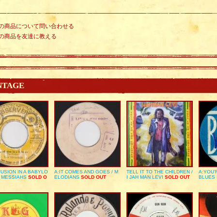
の商品について問い合わせる
の商品を友達に教える
NTAGE
USION IN A BABYLO
A:IT COMES AND GOES / M
TELL IT TO THE CHILDREN /
A:YOU’
E MESSIAHS
SOLD O
ELODIANS
SOLD OUT
I JAH MAN LEVI
SOLD OUT
BLUES