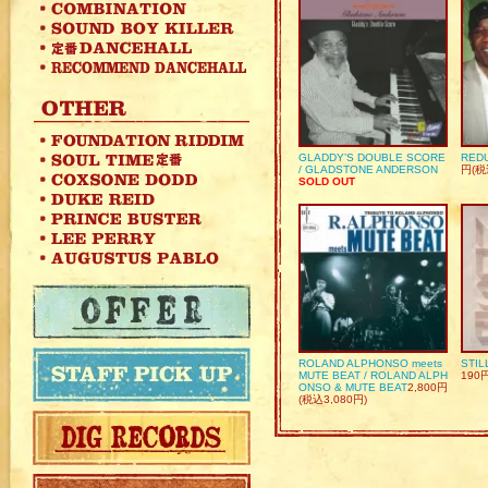
GLADDY’S DOUBLE SCORE
REDU
/ GLADSTONE ANDERSON
円(税
SOLD OUT
ROLAND ALPHONSO meets
STIL
MUTE BEAT / ROLAND ALPH
190
ONSO & MUTE BEAT
2,800円
(税込3,080円)