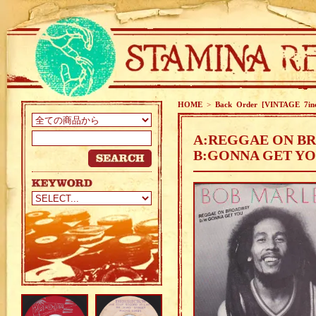
HOME
>
Back Order [VINTAGE 7in
A:REGGAE ON B
B:GONNA GET YO