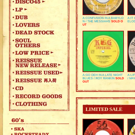
A:CONFUSION IN A BABYLO
A:IT
N / THE MESSIAHS
SOLD O
ELO
UT
A:GO DEH IN A LATE NIGHT
A:LI
BLUES / ROY RANKIN
SOLD
/ MA
OUT
LIMITED SALE