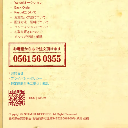
Yahoo!オークション
Back Order
Paypalについて
お支払い方法について
配送方法・送料について
コンディションについて
お取り置きについて
メルマガ登録・解除
»
お問合せ
»
プライバシーポリシー
»
特定商取引法に基づく表記
RSS
｜
ATOM
Copyright© STAMINA RECORDS. All Right Reserved.
愛知県公安委員会 古物商許可証第542521606800号 武田 佳樹