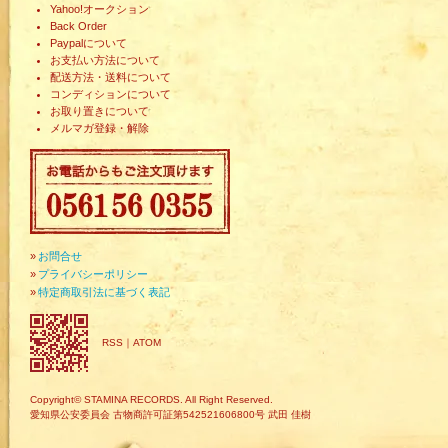
Yahoo!オークション
Back Order
Paypalについて
お支払い方法について
配送方法・送料について
コンディションについて
お取り置きについて
メルマガ登録・解除
»
お問合せ
»
プライバシーポリシー
»
特定商取引法に基づく表記
RSS
｜
ATOM
Copyright© STAMINA RECORDS. All Right Reserved.
愛知県公安委員会 古物商許可証第542521606800号 武田 佳樹