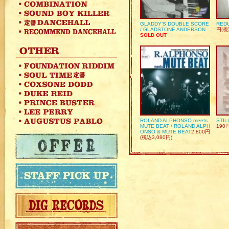
GLADDY’S DOUBLE SCORE
REDU
/ GLADSTONE ANDERSON
円(税
SOLD OUT
ROLAND ALPHONSO meets
STIL
MUTE BEAT / ROLAND ALPH
190
ONSO & MUTE BEAT
2,800円
(税込3,080円)