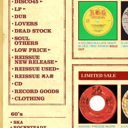
A:GO DEH IN A LATE NIGHT
A:LI
BLUES / ROY RANKIN
SOLD
/ MA
OUT
LIMITED SALE
JOGGIN / FREDDIE McGRE
A:CA