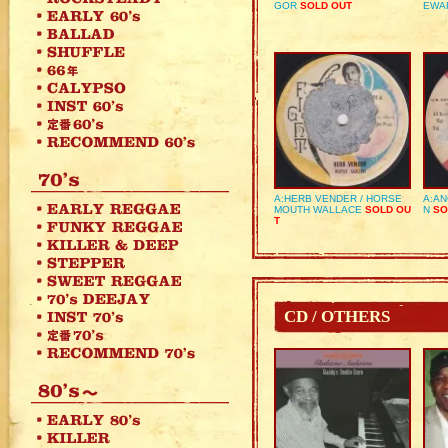
GOR
SOLD OUT
EWA
A:HERB VENDER / HORSE
A:AN
MOUTH WALLACE
SOLD OU
N
SO
T
CD / OTHERS