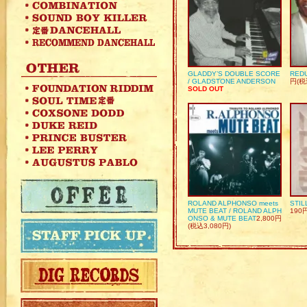
GLADDY’S DOUBLE SCORE
REDU
/ GLADSTONE ANDERSON
円(税
SOLD OUT
ROLAND ALPHONSO meets
STIL
MUTE BEAT / ROLAND ALPH
190
ONSO & MUTE BEAT
2,800円
(税込3,080円)