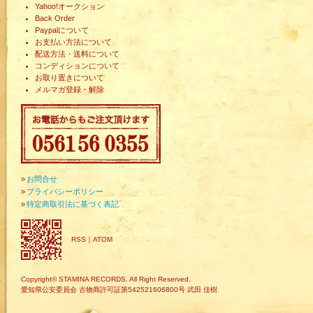
Yahoo!オークション
Back Order
Paypalについて
お支払い方法について
配送方法・送料について
コンディションについて
お取り置きについて
メルマガ登録・解除
»
お問合せ
»
プライバシーポリシー
»
特定商取引法に基づく表記
RSS
｜
ATOM
Copyright© STAMINA RECORDS. All Right Reserved.
愛知県公安委員会 古物商許可証第542521606800号 武田 佳樹