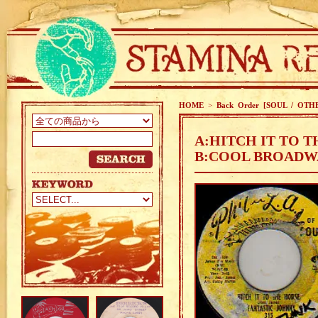
HOME
>
Back Order [SOUL / OTH
A:HITCH IT TO T
B:COOL BROADWA