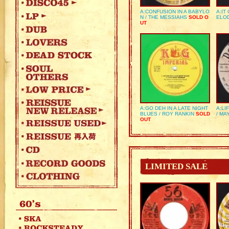
A:CONFUSION IN A BABYLO
A:IT
N / THE MESSIAHS
SOLD O
ELO
UT
A:GO DEH IN A LATE NIGHT
A:LI
BLUES / ROY RANKIN
SOLD
/ MA
OUT
LIMITED SALE