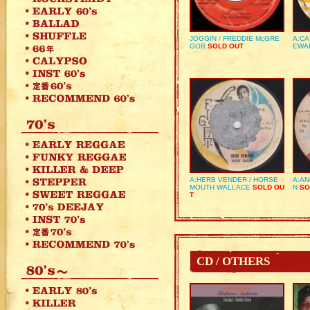
JOGGIN / FREDDIE McGRE
A:CA
GOR
SOLD OUT
EWA
A:HERB VENDER / HORSE
A:AN
MOUTH WALLACE
SOLD OU
N
SO
T
CD / OTHERS