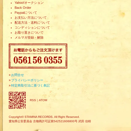
Yahoo!オークション
Back Order
Paypalについて
お支払い方法について
配送方法・送料について
コンディションについて
お取り置きについて
メルマガ登録・解除
»
お問合せ
»
プライバシーポリシー
»
特定商取引法に基づく表記
RSS
｜
ATOM
Copyright© STAMINA RECORDS. All Right Reserved.
愛知県公安委員会 古物商許可証第542521606800号 武田 佳樹