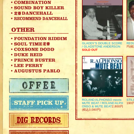
GLADDY’S DOUBLE SCORE
REDU
/ GLADSTONE ANDERSON
円(税
SOLD OUT
ROLAND ALPHONSO meets
STIL
MUTE BEAT / ROLAND ALPH
190
ONSO & MUTE BEAT
2,800円
(税込3,080円)