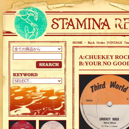
HOME
>
Back Order [VINTAGE 7in
A:CHUEKEY ROCK
B:YOUR NO GOOD