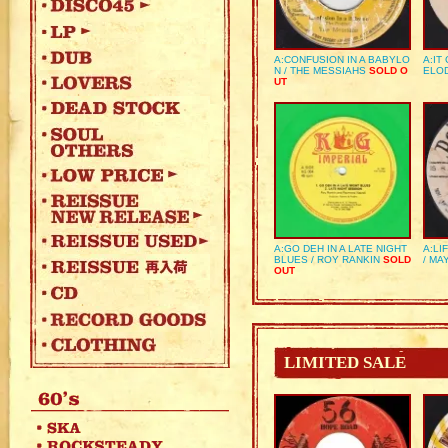
A:CONFUSION IN A BABYLO
A:IT
N / THE MESSIAHS
SOLD O
ELO
UT
A:GO DEH IN A LATE NIGHT
A:LI
BLUES / ROY RANKIN
SOLD
/ MA
OUT
LIMITED SALE