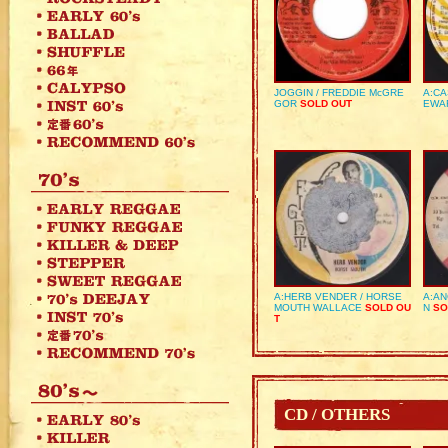
JOGGIN / FREDDIE McGRE
A:CA
GOR
SOLD OUT
EWA
A:HERB VENDER / HORSE
A:AN
MOUTH WALLACE
SOLD OU
N
SO
T
CD / OTHERS