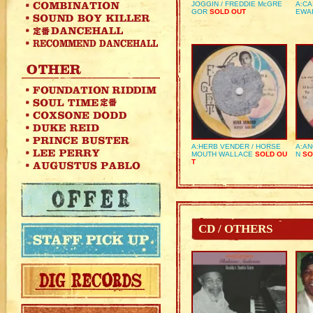
JOGGIN / FREDDIE McGRE
A:CA
GOR
SOLD OUT
EWA
A:HERB VENDER / HORSE
A:AN
MOUTH WALLACE
SOLD OU
N
SO
T
CD / OTHERS