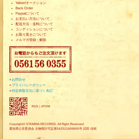
Yahoo!オークション
Back Order
Paypalについて
お支払い方法について
配送方法・送料について
コンディションについて
お取り置きについて
メルマガ登録・解除
»
お問合せ
»
プライバシーポリシー
»
特定商取引法に基づく表記
RSS
｜
ATOM
Copyright© STAMINA RECORDS. All Right Reserved.
愛知県公安委員会 古物商許可証第542521606800号 武田 佳樹