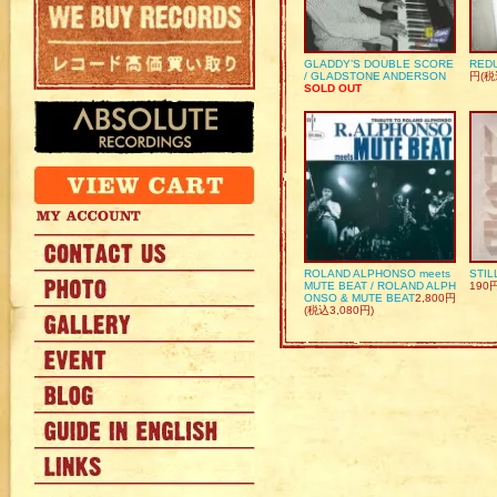
GLADDY’S DOUBLE SCORE
REDU
/ GLADSTONE ANDERSON
円(税
SOLD OUT
ROLAND ALPHONSO meets
STIL
MUTE BEAT / ROLAND ALPH
190
ONSO & MUTE BEAT
2,800円
(税込3,080円)