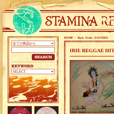
HOME
>
Back Order [LOVERS]
IRIE REGGAE HITS