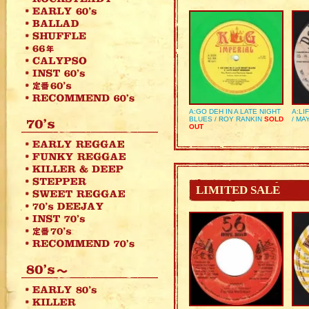
A:GO DEH IN A LATE NIGHT
A:LI
BLUES / ROY RANKIN
SOLD
/ MA
OUT
LIMITED SALE