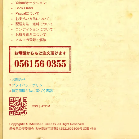
Yahoo!オークション
Back Order
Paypalについて
お支払い方法について
配送方法・送料について
コンディションについて
お取り置きについて
メルマガ登録・解除
»
お問合せ
»
プライバシーポリシー
»
特定商取引法に基づく表記
RSS
｜
ATOM
Copyright© STAMINA RECORDS. All Right Reserved.
愛知県公安委員会 古物商許可証第542521606800号 武田 佳樹