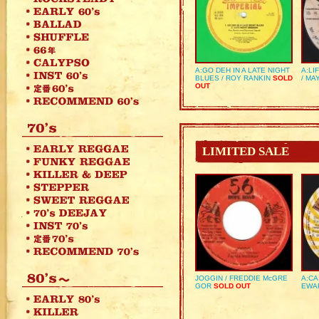
A:GO DEH IN A LATE NIGHT
A:LI
BLUES / ROY RANKIN
SOLD
/ MA
OUT
LIMITED SALE
JOGGIN / FREDDIE McGRE
A:CA
GOR
SOLD OUT
EWA