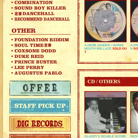
A:HERB VENDER / HORSE
A:AN
MOUTH WALLACE
SOLD OU
N
SO
T
CD / OTHERS
GLADDY’S DOUBLE SCORE
REDU