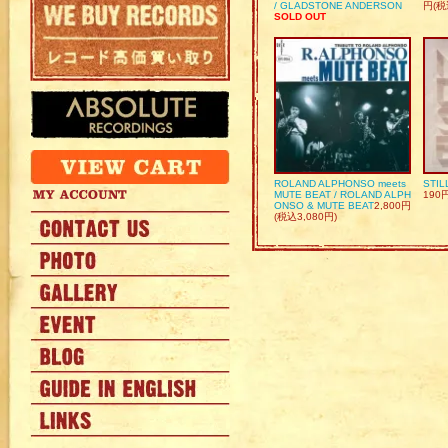
/ GLADSTONE ANDERSON
円(税
SOLD OUT
ROLAND ALPHONSO meets
STIL
MUTE BEAT / ROLAND ALPH
190
ONSO & MUTE BEAT
2,800円
(税込3,080円)