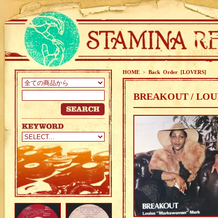
HOME
>
Back Order [LOVERS]
BREAKOUT / LOU