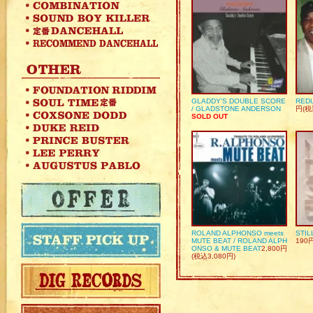
GLADDY’S DOUBLE SCORE
REDU
/ GLADSTONE ANDERSON
円(税
SOLD OUT
ROLAND ALPHONSO meets
STIL
MUTE BEAT / ROLAND ALPH
190
ONSO & MUTE BEAT
2,800円
(税込3,080円)