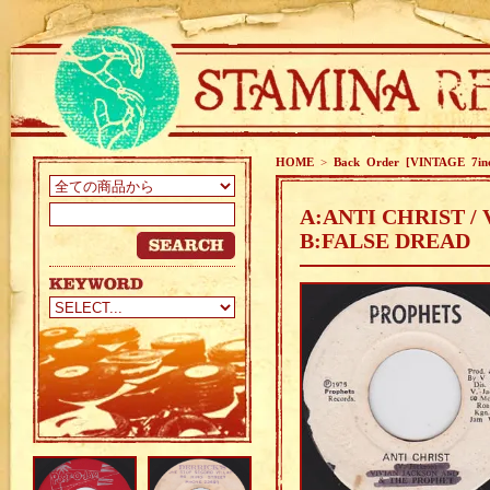
HOME
>
Back Order [VINTAGE 7in
A:ANTI CHRIST /
B:FALSE DREAD