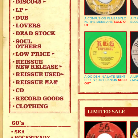
A:CONFUSION IN A BABYLO
A:IT
N / THE MESSIAHS
SOLD O
ELO
UT
A:GO DEH IN A LATE NIGHT
A:LI
BLUES / ROY RANKIN
SOLD
/ MA
OUT
LIMITED SALE