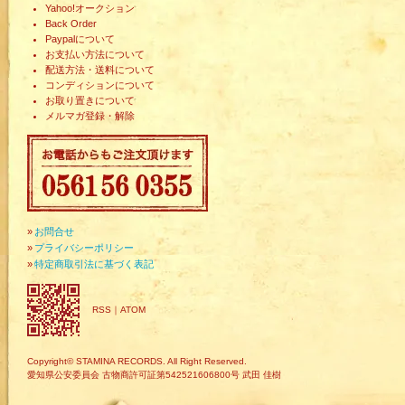
Yahoo!オークション
Back Order
Paypalについて
お支払い方法について
配送方法・送料について
コンディションについて
お取り置きについて
メルマガ登録・解除
»
お問合せ
»
プライバシーポリシー
»
特定商取引法に基づく表記
RSS
｜
ATOM
Copyright© STAMINA RECORDS. All Right Reserved.
愛知県公安委員会 古物商許可証第542521606800号 武田 佳樹