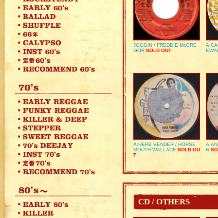
JOGGIN / FREDDIE McGRE
A:CA
GOR
SOLD OUT
EWA
A:HERB VENDER / HORSE
A:AN
MOUTH WALLACE
SOLD OU
N
SO
T
CD / OTHERS