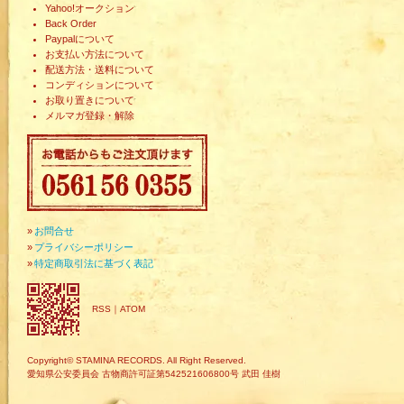
Yahoo!オークション
Back Order
Paypalについて
お支払い方法について
配送方法・送料について
コンディションについて
お取り置きについて
メルマガ登録・解除
»
お問合せ
»
プライバシーポリシー
»
特定商取引法に基づく表記
RSS
｜
ATOM
Copyright© STAMINA RECORDS. All Right Reserved.
愛知県公安委員会 古物商許可証第542521606800号 武田 佳樹