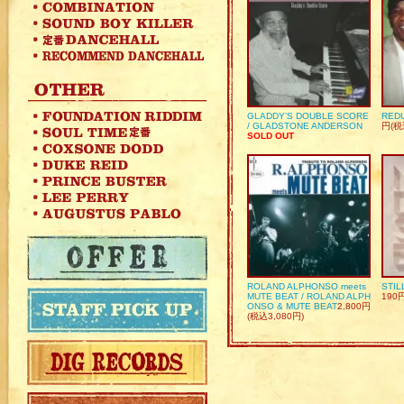
GLADDY’S DOUBLE SCORE
REDU
/ GLADSTONE ANDERSON
円(税
SOLD OUT
ROLAND ALPHONSO meets
STIL
MUTE BEAT / ROLAND ALPH
190
ONSO & MUTE BEAT
2,800円
(税込3,080円)