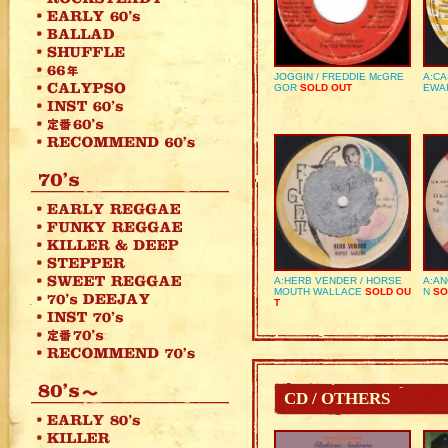
JOGGIN / FREDDIE McGRE
A:CA
GOR
SOLD OUT
EWA
A:HERB VENDER / HORSE
A:AN
MOUTH WALLACE
SOLD OU
N
SO
T
CD / OTHERS