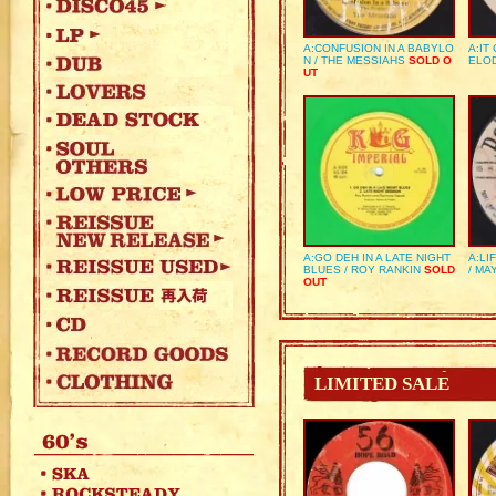
A:CONFUSION IN A BABYLO
A:IT
N / THE MESSIAHS
SOLD O
ELO
UT
A:GO DEH IN A LATE NIGHT
A:LI
BLUES / ROY RANKIN
SOLD
/ MA
OUT
LIMITED SALE