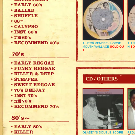
A:HERB VENDER / HORSE
A:AN
MOUTH WALLACE
SOLD OU
N
SO
T
CD / OTHERS
GLADDY’S DOUBLE SCORE
REDU