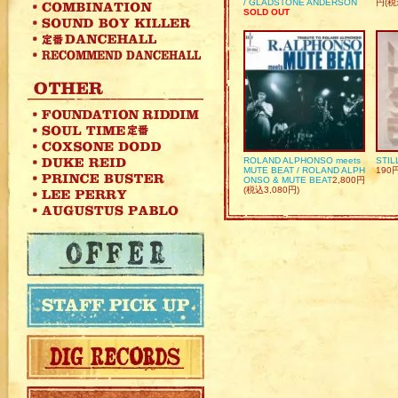
/ GLADSTONE ANDERSON
円(税
SOLD OUT
ROLAND ALPHONSO meets
STIL
MUTE BEAT / ROLAND ALPH
190
ONSO & MUTE BEAT
2,800円
(税込3,080円)