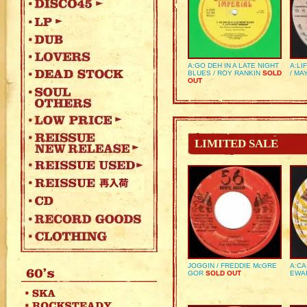
A:GO DEH IN A LATE NIGHT
A:LI
BLUES / ROY RANKIN
SOLD
/ MA
OUT
LIMITED SALE
JOGGIN / FREDDIE McGRE
A:CA
GOR
SOLD OUT
EWA