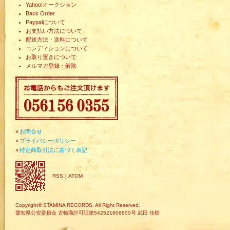
Yahoo!オークション
Back Order
Paypalについて
お支払い方法について
配送方法・送料について
コンディションについて
お取り置きについて
メルマガ登録・解除
»
お問合せ
»
プライバシーポリシー
»
特定商取引法に基づく表記
RSS
｜
ATOM
Copyright© STAMINA RECORDS. All Right Reserved.
愛知県公安委員会 古物商許可証第542521606800号 武田 佳樹