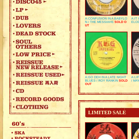
A:CONFUSION IN A BABYLO
A:IT
N / THE MESSIAHS
SOLD O
ELO
UT
A:GO DEH IN A LATE NIGHT
A:LI
BLUES / ROY RANKIN
SOLD
/ MA
OUT
LIMITED SALE