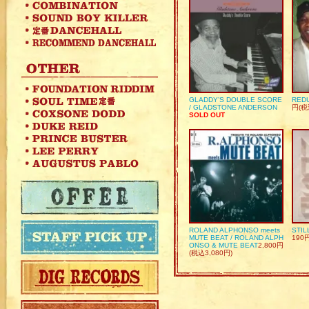
GLADDY’S DOUBLE SCORE
REDU
/ GLADSTONE ANDERSON
円(税
SOLD OUT
ROLAND ALPHONSO meets
STIL
MUTE BEAT / ROLAND ALPH
190
ONSO & MUTE BEAT
2,800円
(税込3,080円)