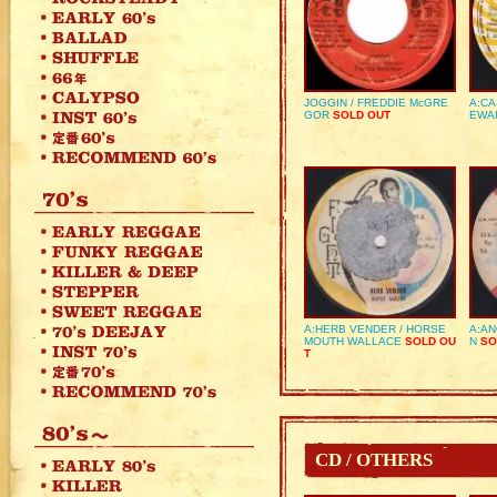
JOGGIN / FREDDIE McGRE
A:CA
GOR
SOLD OUT
EWA
A:HERB VENDER / HORSE
A:AN
MOUTH WALLACE
SOLD OU
N
SO
T
CD / OTHERS