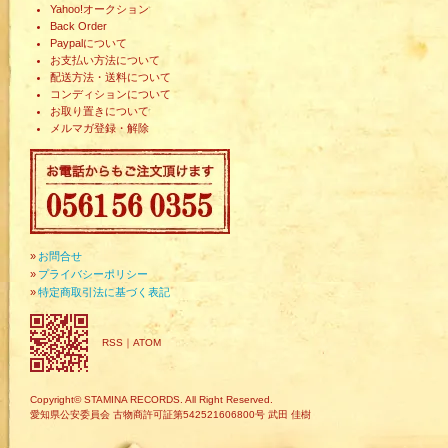
Yahoo!オークション
Back Order
Paypalについて
お支払い方法について
配送方法・送料について
コンディションについて
お取り置きについて
メルマガ登録・解除
»
お問合せ
»
プライバシーポリシー
»
特定商取引法に基づく表記
RSS
｜
ATOM
Copyright© STAMINA RECORDS. All Right Reserved.
愛知県公安委員会 古物商許可証第542521606800号 武田 佳樹