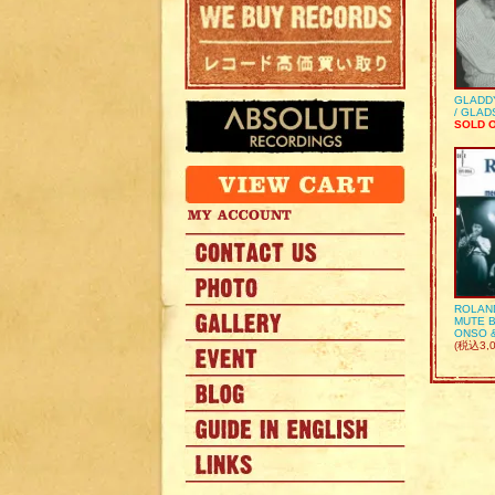
GLADD
/ GLA
SOLD 
ROLAN
MUTE B
ONSO 
(税込3,