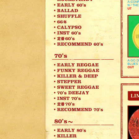
A:CONF
N / TH
UT
A:GO D
BLUES 
OUT
LI