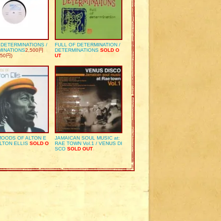
S DETERMINATIONS /
FULL OF DETERMINATION /
MINATIONS
2,500円
DETERMINATIONS
SOLD O
50円)
UT
OODS OF ALTON E
JAMAICAN SOUL MUSIC at:
ALTON ELLIS
SOLD O
RAE TOWN Vol.1 / VENUS DI
SCO
SOLD OUT