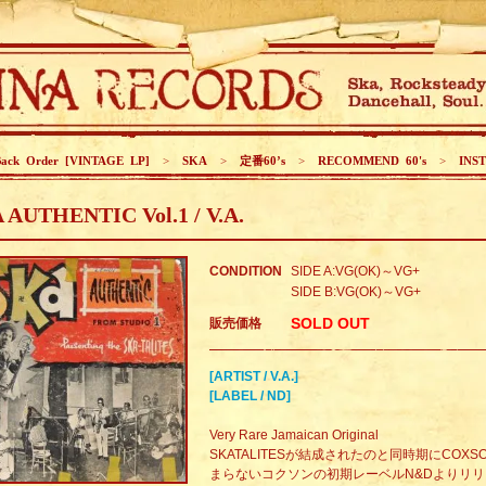
Back Order [VINTAGE LP]
>
SKA
>
定番60’s
>
RECOMMEND 60's
>
INST
 AUTHENTIC Vol.1 / V.A.
CONDITION
SIDE A:VG(OK)～VG+
SIDE B:VG(OK)～VG+
SOLD OUT
販売価格
[ARTIST / V.A.]
[LABEL / ND]
Very Rare Jamaican Original
SKATALITESが結成されたのと同時期にCOX
まらないコクソンの初期レーベルN&Dよりリリ