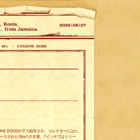
 60's
>
COXSONE DODD
SONE DODDの下で録音され、コレクターにはた
ースされたSkaの大名盤。7インチではリリー