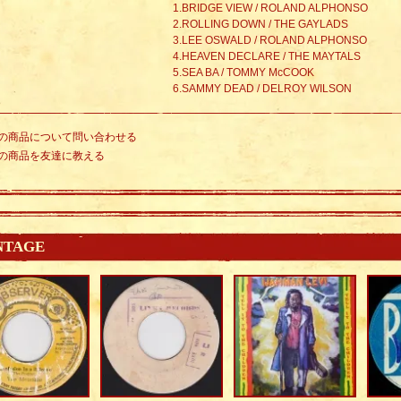
1.BRIDGE VIEW / ROLAND ALPHONSO
2.ROLLING DOWN / THE GAYLADS
3.LEE OSWALD / ROLAND ALPHONSO
4.HEAVEN DECLARE / THE MAYTALS
5.SEA BA / TOMMY McCOOK
6.SAMMY DEAD / DELROY WILSON
の商品について問い合わせる
の商品を友達に教える
NTAGE