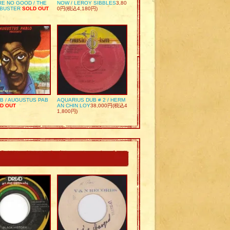
RE NO GOOD / THE
NOW / LEROY SIBBLES
3,80
 BUSTER
SOLD OUT
0円(税込4,180円)
UB / AUGUSTUS PAB
AQUARIUS DUB # 2 / HERM
D OUT
AN CHIN LOY
38,000円(税込4
1,800円)