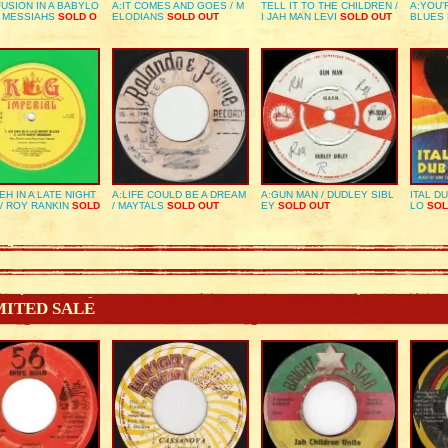
USION IN A BABYLO
A:IT COMES AND GOES / M
TELL IT TO THE CHILDREN /
A:YOU’
E MESSIAHS
SOLD O
ELODIANS
SOLD OUT
I JAH MAN LEVI
SOLD OUT
BLUES
EH IN A LATE NIGHT
A:LIFE COULD BE A DREAM
A:GUN MAN / DUDLEY SIBL
ITAL D
/ ROY RANKIN
SOLD
/ MAYTALS
SOLD OUT
EY
SOLD OUT
LO
SOL
MITED SALE