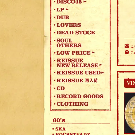
こ
こ
VI