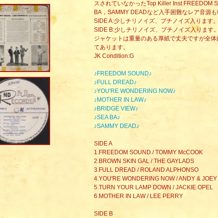
スされていなかったTop Killer Inst FREEDO
BA，SAMMY DEADなど入手困難なレア音
SIDE A:少しチリノイズ、プチノイズ入りま
SIDE B:少しチリノイズ、プチノイズ入りま
ジャケットは重量のある厚紙で丈夫ですが全体
てあります。
JK Condition:G
♪FREEDOM SOUND♪
♪FULL DREAD♪
♪YOU'RE WONDERING NOW♪
♪MOTHER IN LAW♪
♪BRIDGE VIEW♪
♪SEA BA♪
♪SAMMY DEAD♪
SIDE A
1.FREEDOM SOUND / TOMMY McCOOK
2.BROWN SKIN GAL / THE GAYLADS
3.FULL DREAD / ROLAND ALPHONSO
4.YOU'RE WONDERING NOW / ANDY & JOEY
5.TURN YOUR LAMP DOWN / JACKIE OPEL
6.MOTHER IN LAW / LEE PERRY
SIDE B