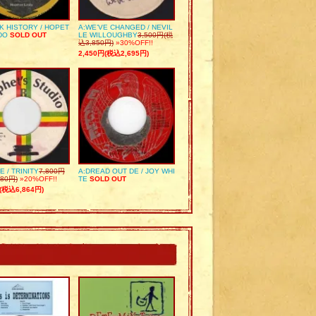
K HISTORY / HOPET
A:WE’VE CHANGED / NEVIL
DO
SOLD OUT
LE WILLOUGHBY
3,500円(税
込3,850円)
»30%OFF!!
2,450円(税込2,695円)
E / TRINITY
7,800円
A:DREAD OUT DE / JOY WHI
80円)
»20%OFF!!
TE
SOLD OUT
(税込6,864円)