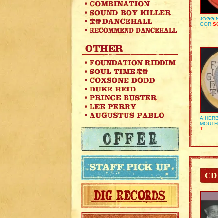
JOGGIN
GOR
SO
A:HERB
MOUTH
T
CD