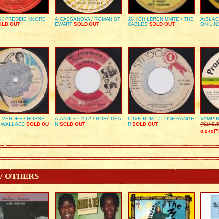
 / FREDDIE McGRE
A:CASSANOVA / ROMAN ST
JAH CHILDREN UNITE / THE
A:BLAC
LD OUT
EWART
SOLD OUT
CABLES
SOLD OUT
ON LIN
 VENDER / HORSE
A:ANGLE LA LA / NORA DEA
LOVE BUMP / LONE RANGE
VAMPIR
 WALLACE
SOLD OU
N
SOLD OUT
R
SOLD OUT
(税込8,5
6,240円
 / OTHERS