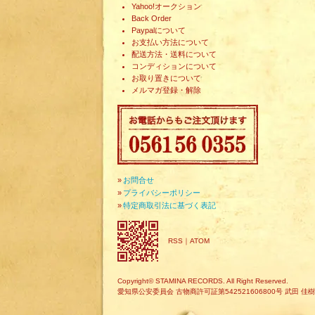
Yahoo!オークション
Back Order
Paypalについて
お支払い方法について
配送方法・送料について
コンディションについて
お取り置きについて
メルマガ登録・解除
»
お問合せ
»
プライバシーポリシー
»
特定商取引法に基づく表記
RSS
｜
ATOM
Copyright© STAMINA RECORDS. All Right Reserved.
愛知県公安委員会 古物商許可証第542521606800号 武田 佳樹