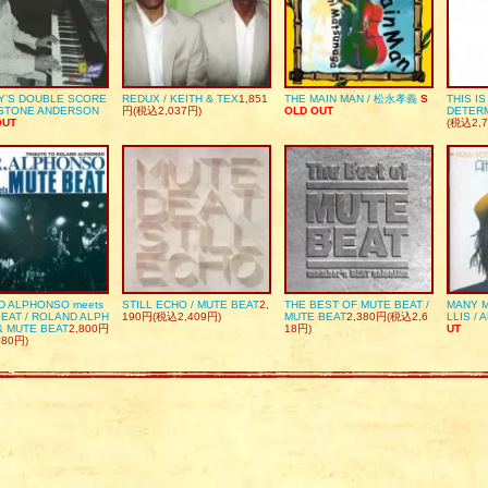
Y’S DOUBLE SCORE
REDUX / KEITH & TEX
1,851
THE MAIN MAN / 松永孝義
S
THIS I
DSTONE ANDERSON
円(税込2,037円)
OLD OUT
DETER
OUT
(税込2,7
D ALPHONSO meets
STILL ECHO / MUTE BEAT
2,
THE BEST OF MUTE BEAT /
MANY M
EAT / ROLAND ALPH
190円(税込2,409円)
MUTE BEAT
2,380円(税込2,6
LLIS / 
& MUTE BEAT
2,800円
18円)
UT
080円)