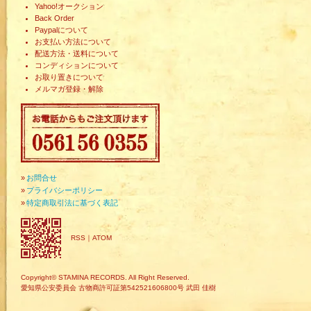
Yahoo!オークション
Back Order
Paypalについて
お支払い方法について
配送方法・送料について
コンディションについて
お取り置きについて
メルマガ登録・解除
»
お問合せ
»
プライバシーポリシー
»
特定商取引法に基づく表記
RSS
｜
ATOM
Copyright© STAMINA RECORDS. All Right Reserved.
愛知県公安委員会 古物商許可証第542521606800号 武田 佳樹