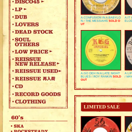
A:CONFUSION IN A BABYLO
A:IT
N / THE MESSIAHS
SOLD O
ELO
UT
A:GO DEH IN A LATE NIGHT
A:LI
BLUES / ROY RANKIN
SOLD
/ MA
OUT
LIMITED SALE