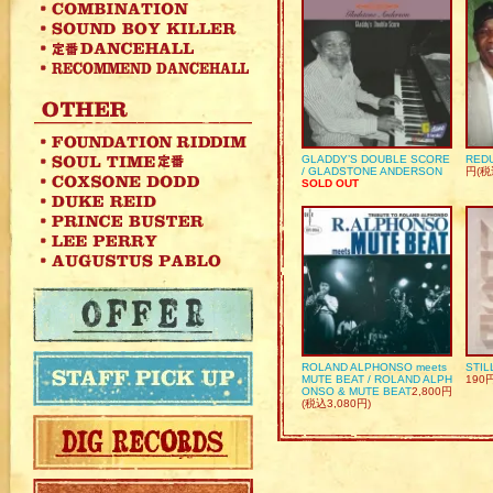
GLADDY’S DOUBLE SCORE
REDU
/ GLADSTONE ANDERSON
円(税
SOLD OUT
ROLAND ALPHONSO meets
STIL
MUTE BEAT / ROLAND ALPH
190
ONSO & MUTE BEAT
2,800円
(税込3,080円)