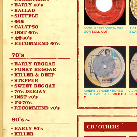
JOGGIN / FREDDIE McGRE
A:CA
GOR
SOLD OUT
EWA
A:HERB VENDER / HORSE
A:AN
MOUTH WALLACE
SOLD OU
N
SO
T
CD / OTHERS