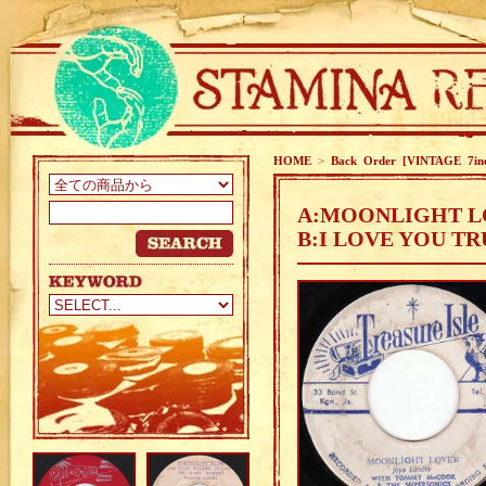
HOME
>
Back Order [VINTAGE 7in
A:MOONLIGHT LO
B:I LOVE YOU TR