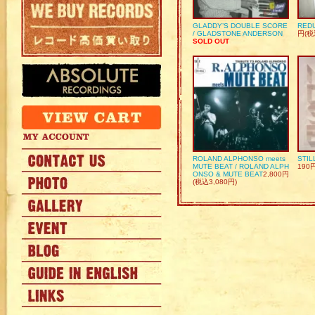
GLADDY’S DOUBLE SCORE
REDU
/ GLADSTONE ANDERSON
円(税
SOLD OUT
ROLAND ALPHONSO meets
STIL
MUTE BEAT / ROLAND ALPH
190
ONSO & MUTE BEAT
2,800円
(税込3,080円)