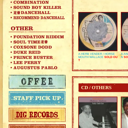
A:HERB VENDER / HORSE
A:AN
MOUTH WALLACE
SOLD OU
N
SO
T
CD / OTHERS