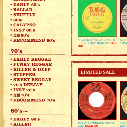
A:GO DEH IN A LATE NIGHT
A:LI
BLUES / ROY RANKIN
SOLD
/ MA
OUT
LIMITED SALE
JOGGIN / FREDDIE McGRE
A:CA
GOR
SOLD OUT
EWA