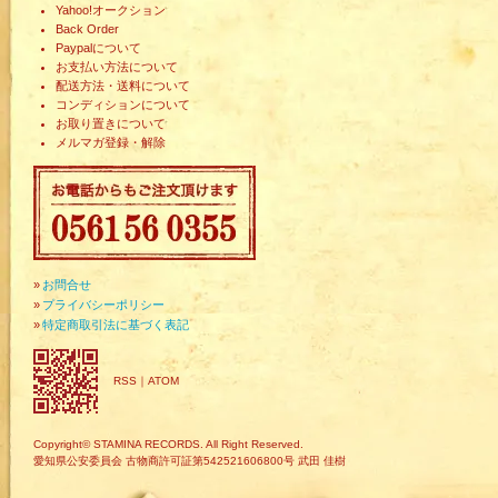
Yahoo!オークション
Back Order
Paypalについて
お支払い方法について
配送方法・送料について
コンディションについて
お取り置きについて
メルマガ登録・解除
»
お問合せ
»
プライバシーポリシー
»
特定商取引法に基づく表記
RSS
｜
ATOM
Copyright© STAMINA RECORDS. All Right Reserved.
愛知県公安委員会 古物商許可証第542521606800号 武田 佳樹