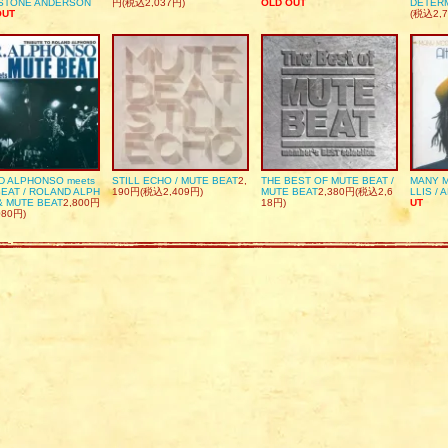
DSTONE ANDERSON
円(税込2,037円)
OLD OUT
DETER
OUT
(税込2,7
D ALPHONSO meets
STILL ECHO / MUTE BEAT
2,
THE BEST OF MUTE BEAT /
MANY M
EAT / ROLAND ALPH
190円(税込2,409円)
MUTE BEAT
2,380円(税込2,6
LLIS / 
& MUTE BEAT
2,800円
18円)
UT
080円)