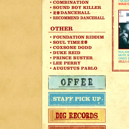
/ GLA
SOLD 
ROLAN
MUTE B
ONSO 
(税込3,