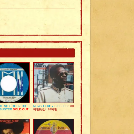
RE NO GOOD / THE
NOW / LEROY SIBBLES
3,80
 BUSTER
SOLD OUT
0円(税込4,180円)