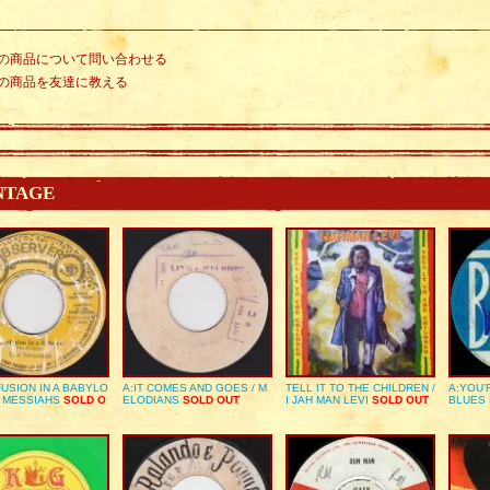
の商品について問い合わせる
の商品を友達に教える
NTAGE
USION IN A BABYLO
A:IT COMES AND GOES / M
TELL IT TO THE CHILDREN /
A:YOU’
E MESSIAHS
SOLD O
ELODIANS
SOLD OUT
I JAH MAN LEVI
SOLD OUT
BLUES