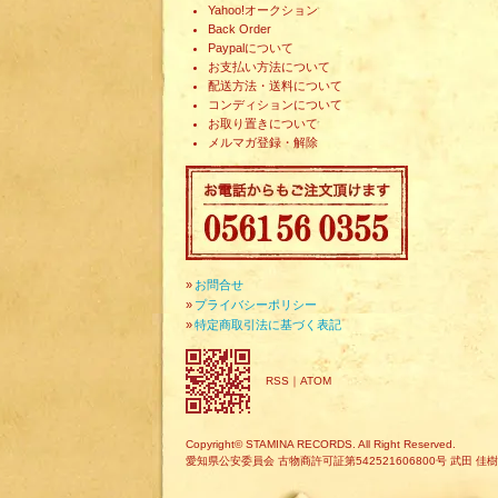
Yahoo!オークション
Back Order
Paypalについて
お支払い方法について
配送方法・送料について
コンディションについて
お取り置きについて
メルマガ登録・解除
»
お問合せ
»
プライバシーポリシー
»
特定商取引法に基づく表記
RSS
｜
ATOM
Copyright© STAMINA RECORDS. All Right Reserved.
愛知県公安委員会 古物商許可証第542521606800号 武田 佳樹