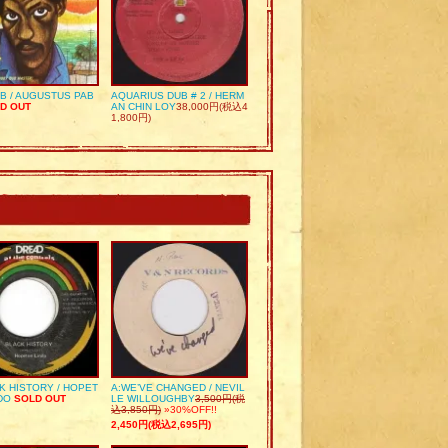
UB / AUGUSTUS PAB
AQUARIUS DUB # 2 / HERM
D OUT
AN CHIN LOY
38,000円(税込4
1,800円)
K HISTORY / HOPET
A:WE’VE CHANGED / NEVIL
DO
SOLD OUT
LE WILLOUGHBY
3,500円(税
込3,850円)
»30%OFF!!
2,450円(税込2,695円)