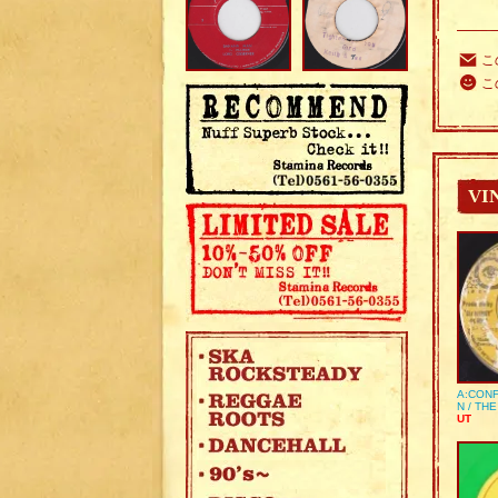
こ
こ
VI
A:CONF
N / TH
UT