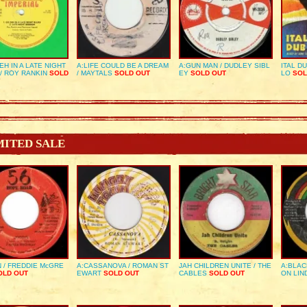
EH IN A LATE NIGHT
A:LIFE COULD BE A DREAM
A:GUN MAN / DUDLEY SIBL
ITAL D
/ ROY RANKIN
SOLD
/ MAYTALS
SOLD OUT
EY
SOLD OUT
LO
SOL
MITED SALE
 / FREDDIE McGRE
A:CASSANOVA / ROMAN ST
JAH CHILDREN UNITE / THE
A:BLAC
LD OUT
EWART
SOLD OUT
CABLES
SOLD OUT
ON LIN