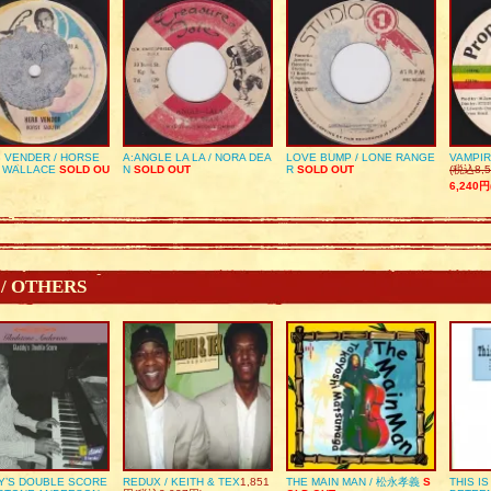
 VENDER / HORSE
A:ANGLE LA LA / NORA DEA
LOVE BUMP / LONE RANGE
VAMPIR
 WALLACE
SOLD OU
N
SOLD OUT
R
SOLD OUT
(税込8,5
6,240円
 / OTHERS
Y’S DOUBLE SCORE
REDUX / KEITH & TEX
1,851
THE MAIN MAN / 松永孝義
S
THIS I