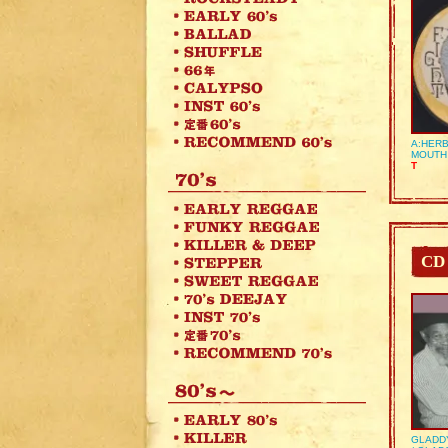
A:HERB
MOUTH
T
CD
GLADD