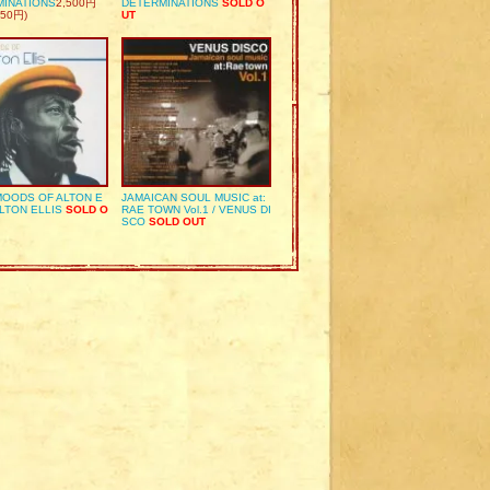
MINATIONS
2,500円
DETERMINATIONS
SOLD O
50円)
UT
OODS OF ALTON E
JAMAICAN SOUL MUSIC at:
ALTON ELLIS
SOLD O
RAE TOWN Vol.1 / VENUS DI
SCO
SOLD OUT