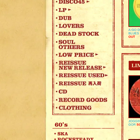
A:GO D
BLUES 
OUT
LI
JOGGIN
GOR
SO