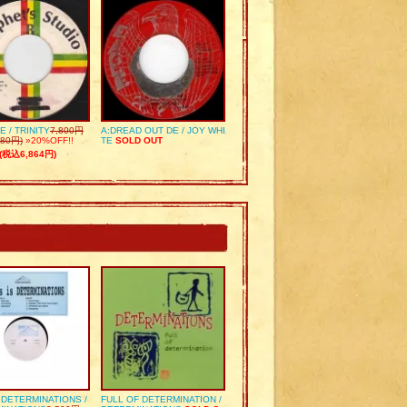
E / TRINITY
7,800円
A:DREAD OUT DE / JOY WHI
80円)
»20%OFF!!
TE
SOLD OUT
(税込6,864円)
S DETERMINATIONS /
FULL OF DETERMINATION /