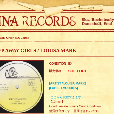
Back Order [LOVERS]
P AWAY GIRLS / LOUISA MARK
CONDITION
EX
SOLD OUT
販売価格
[ARTIST / LOUISA MARK]
[LABEL / MOODIES]
♪ここから試聴できます♪
【12inch】
Good Female Lovers.Good Condition
盤質は良好です。盤面はきれいです。