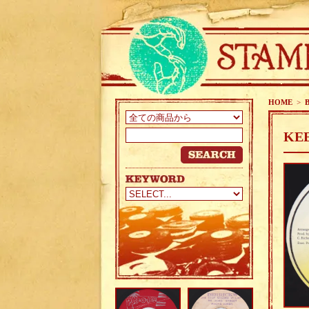
HOME
>
KEE