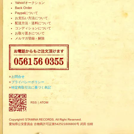
Yahoo!オークション
Back Order
Paypalについて
お支払い方法について
配送方法・送料について
コンディションについて
お取り置きについて
メルマガ登録・解除
»
お問合せ
»
プライバシーポリシー
»
特定商取引法に基づく表記
RSS
｜
ATOM
Copyright© STAMINA RECORDS. All Right Reserved.
愛知県公安委員会 古物商許可証第542521606800号 武田 佳樹