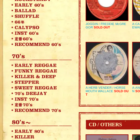
JOGGIN / FREDDIE McGRE
A:CA
GOR
SOLD OUT
EWA
A:HERB VENDER / HORSE
A:AN
MOUTH WALLACE
SOLD OU
N
SO
T
CD / OTHERS