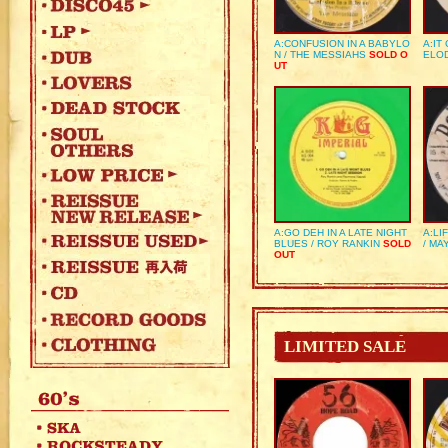
A:CONFUSION IN A BABYLO
A:IT
N / THE MESSIAHS
SOLD O
ELO
UT
A:GO DEH IN A LATE NIGHT
A:LI
BLUES / ROY RANKIN
SOLD
/ MA
OUT
LIMITED SALE