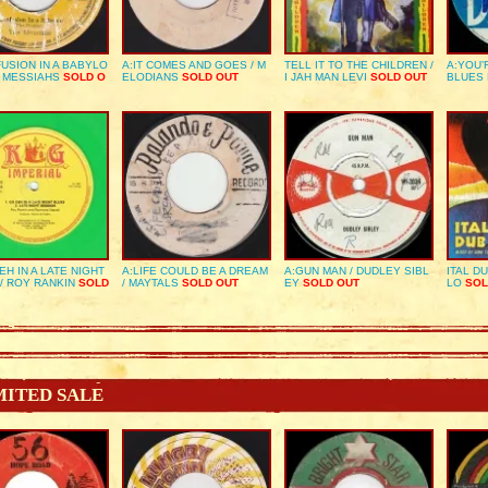
USION IN A BABYLO
A:IT COMES AND GOES / M
TELL IT TO THE CHILDREN /
A:YOU’
E MESSIAHS
SOLD O
ELODIANS
SOLD OUT
I JAH MAN LEVI
SOLD OUT
BLUES
EH IN A LATE NIGHT
A:LIFE COULD BE A DREAM
A:GUN MAN / DUDLEY SIBL
ITAL D
/ ROY RANKIN
SOLD
/ MAYTALS
SOLD OUT
EY
SOLD OUT
LO
SOL
MITED SALE