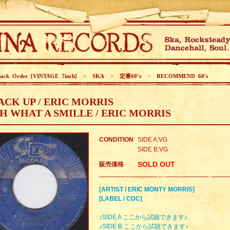
ack Order [VINTAGE 7inch]
>
SKA
>
定番60’s
>
RECOMMEND 60's
ACK UP / ERIC MORRIS
H WHAT A SMILLE / ERIC MORRIS
CONDITION
SIDE A:VG
SIDE B:VG
SOLD OUT
販売価格
[ARTIST / ERIC MONTY MORRIS]
[LABEL / CDC]
♪SIDE A ここから試聴できます♪
♪SIDE B ここから試聴できます♪