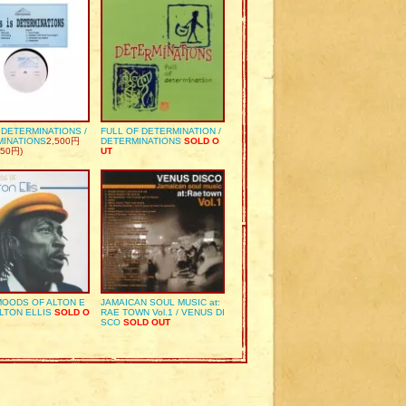
S DETERMINATIONS /
FULL OF DETERMINATION /
MINATIONS
2,500円
DETERMINATIONS
SOLD O
50円)
UT
OODS OF ALTON E
JAMAICAN SOUL MUSIC at:
ALTON ELLIS
SOLD O
RAE TOWN Vol.1 / VENUS DI
SCO
SOLD OUT