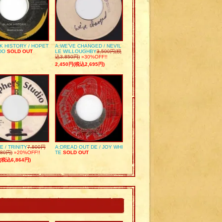
K HISTORY / HOPET
A:WE’VE CHANGED / NEVIL
DO
SOLD OUT
LE WILLOUGHBY
3,500円(税
込3,850円)
»30%OFF!!
2,450円(税込2,695円)
E / TRINITY
7,800円
A:DREAD OUT DE / JOY WHI
80円)
»20%OFF!!
TE
SOLD OUT
(税込6,864円)