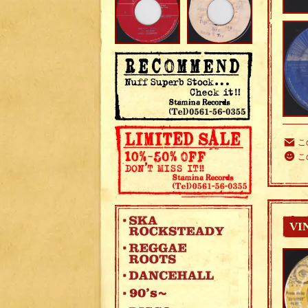
こ
こ
VI