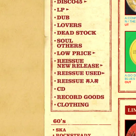
A:CONF
N / TH
UT
A:GO D
BLUES 
OUT
LI