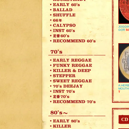
JOGGIN
GOR
SO
A:HERB
MOUTH
T
CD