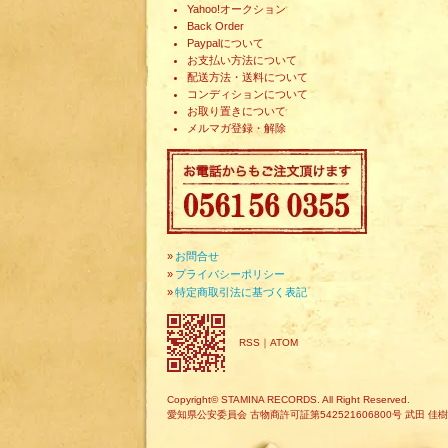
Yahoo!オークション
Back Order
Paypalについて
お支払い方法について
配送方法・送料について
コンディションについて
お取り置きについて
メルマガ登録・解除
»
お問合せ
»
プライバシーポリシー
»
特定商取引法に基づく表記
RSS
｜
ATOM
Copyright© STAMINA RECORDS. All Right Reserved.
愛知県公安委員会 古物商許可証第542521606800号 武田 佳樹