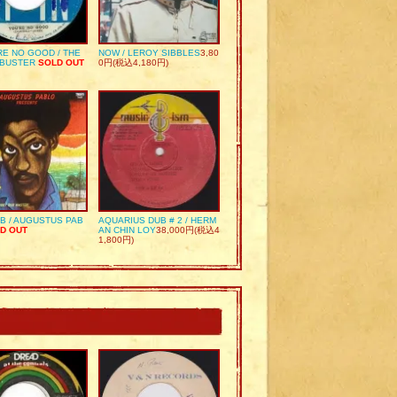
RE NO GOOD / THE
NOW / LEROY SIBBLES
3,80
 BUSTER
SOLD OUT
0円(税込4,180円)
UB / AUGUSTUS PAB
AQUARIUS DUB # 2 / HERM
D OUT
AN CHIN LOY
38,000円(税込4
1,800円)