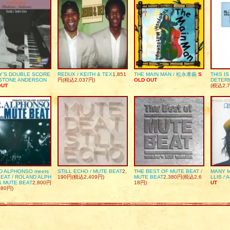
Y’S DOUBLE SCORE
REDUX / KEITH & TEX
1,851
THE MAIN MAN / 松永孝義
S
THIS I
DSTONE ANDERSON
円(税込2,037円)
OLD OUT
DETER
OUT
(税込2,7
D ALPHONSO meets
STILL ECHO / MUTE BEAT
2,
THE BEST OF MUTE BEAT /
MANY M
EAT / ROLAND ALPH
190円(税込2,409円)
MUTE BEAT
2,380円(税込2,6
LLIS / 
& MUTE BEAT
2,800円
18円)
UT
080円)