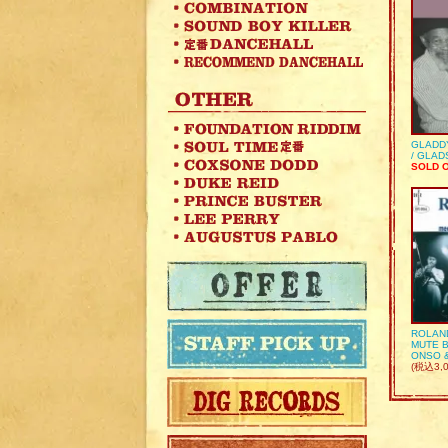
GLADD
/ GLA
SOLD 
ROLAN
MUTE B
ONSO 
(税込3,