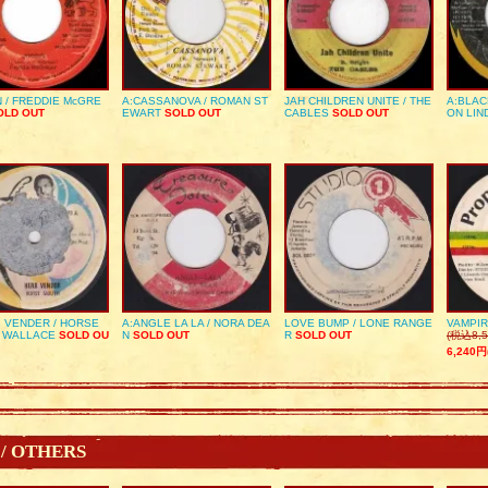
 / FREDDIE McGRE
A:CASSANOVA / ROMAN ST
JAH CHILDREN UNITE / THE
A:BLAC
LD OUT
EWART
SOLD OUT
CABLES
SOLD OUT
ON LIN
 VENDER / HORSE
A:ANGLE LA LA / NORA DEA
LOVE BUMP / LONE RANGE
VAMPIR
 WALLACE
SOLD OU
N
SOLD OUT
R
SOLD OUT
(税込8,5
6,240円
 / OTHERS