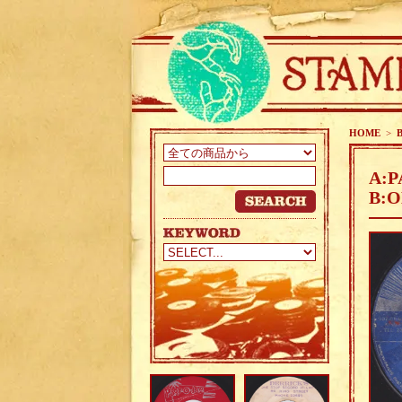
HOME
>
B
A:P
B:O