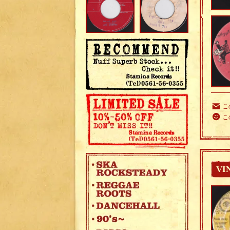
こ
こ
VI