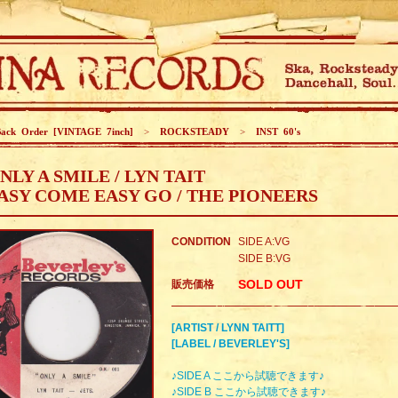
ack Order [VINTAGE 7inch]
>
ROCKSTEADY
>
INST 60's
NLY A SMILE / LYN TAIT
ASY COME EASY GO / THE PIONEERS
CONDITION
SIDE A:VG
SIDE B:VG
SOLD OUT
販売価格
[ARTIST / LYNN TAITT]
[LABEL / BEVERLEY'S]
♪SIDE A ここから試聴できます♪
♪SIDE B ここから試聴できます♪