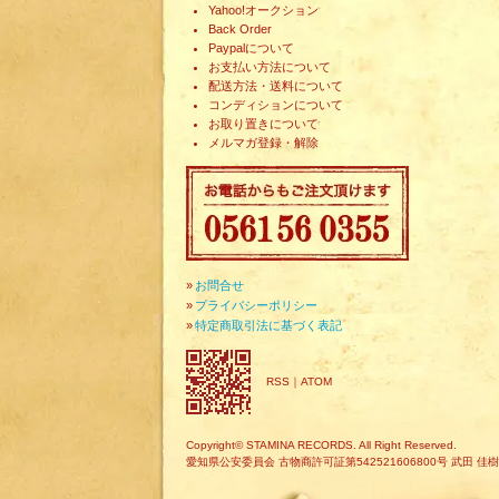
Yahoo!オークション
Back Order
Paypalについて
お支払い方法について
配送方法・送料について
コンディションについて
お取り置きについて
メルマガ登録・解除
»
お問合せ
»
プライバシーポリシー
»
特定商取引法に基づく表記
RSS
｜
ATOM
Copyright© STAMINA RECORDS. All Right Reserved.
愛知県公安委員会 古物商許可証第542521606800号 武田 佳樹