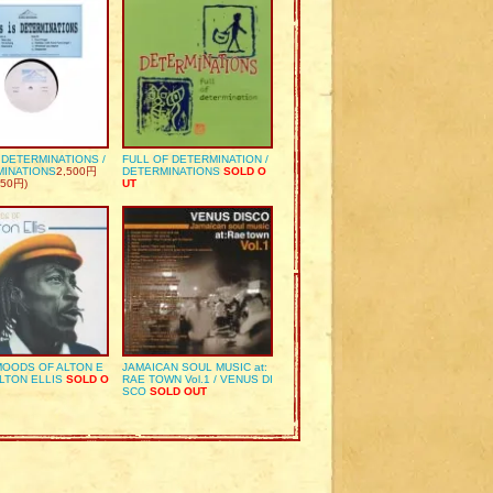
S DETERMINATIONS /
FULL OF DETERMINATION /
MINATIONS
2,500円
DETERMINATIONS
SOLD O
50円)
UT
OODS OF ALTON E
JAMAICAN SOUL MUSIC at:
ALTON ELLIS
SOLD O
RAE TOWN Vol.1 / VENUS DI
SCO
SOLD OUT