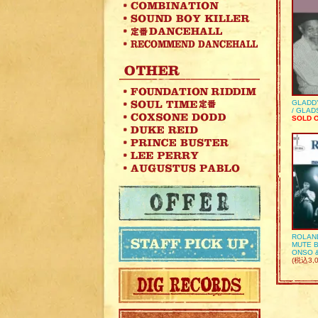
GLADD
/ GLA
SOLD 
ROLAN
MUTE B
ONSO 
(税込3,