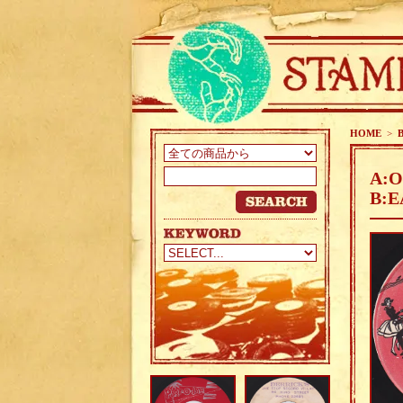
HOME
>
B
A:O
B:E