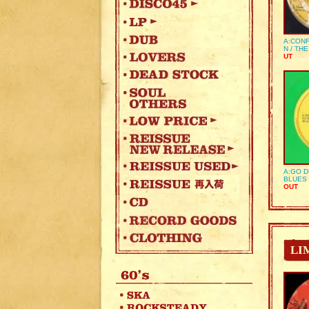
A:CONF
N / TH
UT
A:GO D
BLUES 
OUT
LI