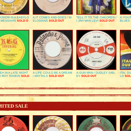
USION IN A BABYLO
A:IT COMES AND GOES / M
TELL IT TO THE CHILDREN /
A:YOU’
E MESSIAHS
SOLD O
ELODIANS
SOLD OUT
I JAH MAN LEVI
SOLD OUT
BLUES
EH IN A LATE NIGHT
A:LIFE COULD BE A DREAM
A:GUN MAN / DUDLEY SIBL
ITAL D
/ ROY RANKIN
SOLD
/ MAYTALS
SOLD OUT
EY
SOLD OUT
LO
SOL
MITED SALE