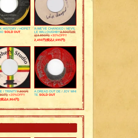
K HISTORY / HOPET
A:WE’VE CHANGED / NEVIL
DO
SOLD OUT
LE WILLOUGHBY
3,500円(税
込3,850円)
»30%OFF!!
2,450円(税込2,695円)
E / TRINITY
7,800円
A:DREAD OUT DE / JOY WHI
80円)
»20%OFF!!
TE
SOLD OUT
(税込6,864円)