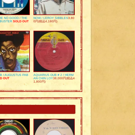
RE NO GOOD / THE
NOW / LEROY SIBBLES
3,80
 BUSTER
SOLD OUT
0円(税込4,180円)
UB / AUGUSTUS PAB
AQUARIUS DUB # 2 / HERM
D OUT
AN CHIN LOY
38,000円(税込4
1,800円)