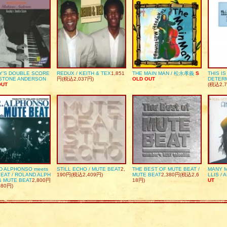
Y’S DOUBLE SCORE
REDUX / KEITH & TEX
1,851
THE MAIN MAN / 松永孝義
S
THIS I
DSTONE ANDERSON
円(税込2,037円)
OLD OUT
DETER
OUT
(税込2,7
D ALPHONSO meets
STILL ECHO / MUTE BEAT
2,
THE BEST OF MUTE BEAT /
MANY M
EAT / ROLAND ALPH
190円(税込2,409円)
MUTE BEAT
2,380円(税込2,6
LLIS / 
& MUTE BEAT
2,800円
18円)
UT
080円)