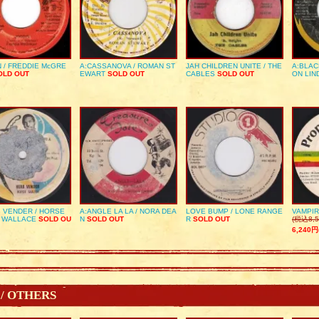
 / FREDDIE McGRE
A:CASSANOVA / ROMAN ST
JAH CHILDREN UNITE / THE
A:BLAC
LD OUT
EWART
SOLD OUT
CABLES
SOLD OUT
ON LIN
 VENDER / HORSE
A:ANGLE LA LA / NORA DEA
LOVE BUMP / LONE RANGE
VAMPIR
 WALLACE
SOLD OU
N
SOLD OUT
R
SOLD OUT
(税込8,5
6,240円
 / OTHERS