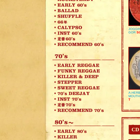
JOGGIN
GOR
SO
A:HERB
MOUTH
T
CD