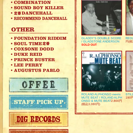
GLADDY’S DOUBLE SCORE
REDU
/ GLADSTONE ANDERSON
円(税
SOLD OUT
ROLAND ALPHONSO meets
STIL
MUTE BEAT / ROLAND ALPH
190
ONSO & MUTE BEAT
2,800円
(税込3,080円)