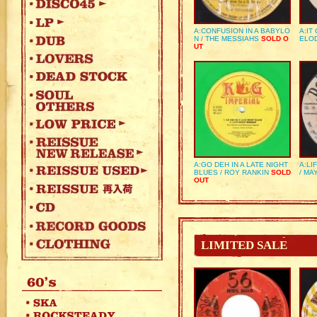
A:CONFUSION IN A BABYLO
A:IT
N / THE MESSIAHS
SOLD O
ELO
UT
A:GO DEH IN A LATE NIGHT
A:LI
BLUES / ROY RANKIN
SOLD
/ MA
OUT
LIMITED SALE