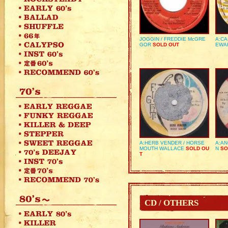
JOGGIN / FREDDIE McGRE
A:CA
GOR
SOLD OUT
EWA
A:HERB VENDER / HORSE
A:AN
MOUTH WALLACE
SOLD OU
N
SO
T
CD / OTHERS