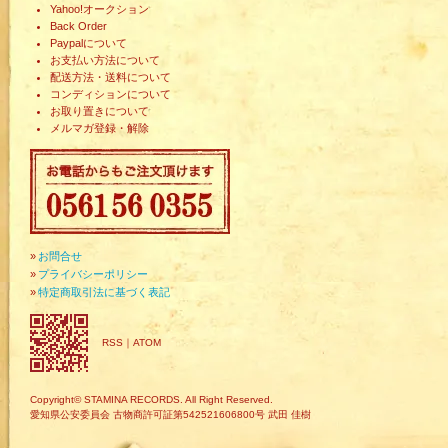
Yahoo!オークション
Back Order
Paypalについて
お支払い方法について
配送方法・送料について
コンディションについて
お取り置きについて
メルマガ登録・解除
»
お問合せ
»
プライバシーポリシー
»
特定商取引法に基づく表記
RSS
｜
ATOM
Copyright© STAMINA RECORDS. All Right Reserved.
愛知県公安委員会 古物商許可証第542521606800号 武田 佳樹