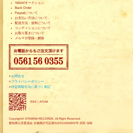
Yahoo!オークション
Back Order
Paypalについて
お支払い方法について
配送方法・送料について
コンディションについて
お取り置きについて
メルマガ登録・解除
»
お問合せ
»
プライバシーポリシー
»
特定商取引法に基づく表記
RSS
｜
ATOM
Copyright© STAMINA RECORDS. All Right Reserved.
愛知県公安委員会 古物商許可証第542521606800号 武田 佳樹