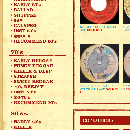
JOGGIN / FREDDIE McGRE
A:CA
GOR
SOLD OUT
EWA
A:HERB VENDER / HORSE
A:AN
MOUTH WALLACE
SOLD OU
N
SO
T
CD / OTHERS