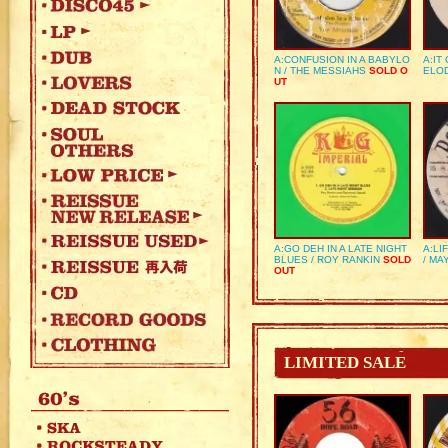
A:CONFUSION IN A BABYLO
A:IT
N / THE MESSIAHS
SOLD O
ELO
UT
A:GO DEH IN A LATE NIGHT
A:LI
BLUES / ROY RANKIN
SOLD
/ MA
OUT
LIMITED SALE