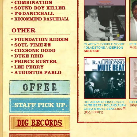
GLADDY’S DOUBLE SCORE
REDU
/ GLADSTONE ANDERSON
円(税
SOLD OUT
ROLAND ALPHONSO meets
STIL
MUTE BEAT / ROLAND ALPH
190
ONSO & MUTE BEAT
2,800円
(税込3,080円)