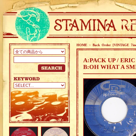
HOME
>
Back Order [VINTAGE 7in
A:PACK UP / ERI
B:OH WHAT A SMI