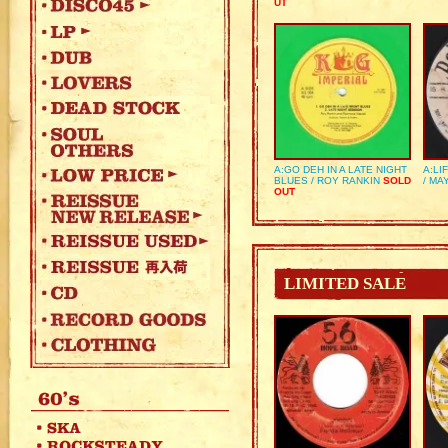
UT
A:GO DEH IN A LATE NIGHT
A:LI
BLUES / ROY RANKIN
SOLD
/ MA
OUT
LIMITED SALE