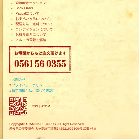
Yahoo!オークション
Back Order
Paypalについて
お支払い方法について
配送方法・送料について
コンディションについて
お取り置きについて
メルマガ登録・解除
»
お問合せ
»
プライバシーポリシー
»
特定商取引法に基づく表記
RSS
｜
ATOM
Copyright© STAMINA RECORDS. All Right Reserved.
愛知県公安委員会 古物商許可証第542521606800号 武田 佳樹