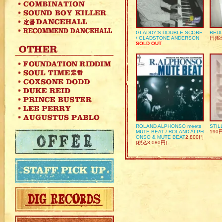
GLADDY’S DOUBLE SCORE
REDU
/ GLADSTONE ANDERSON
円(税
SOLD OUT
ROLAND ALPHONSO meets
STIL
MUTE BEAT / ROLAND ALPH
190
ONSO & MUTE BEAT
2,800円
(税込3,080円)