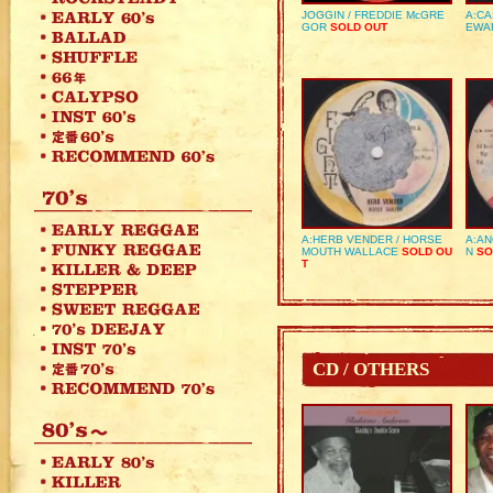
JOGGIN / FREDDIE McGRE
A:CA
GOR
SOLD OUT
EWA
A:HERB VENDER / HORSE
A:AN
MOUTH WALLACE
SOLD OU
N
SO
T
CD / OTHERS