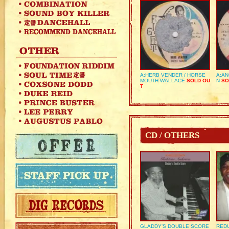
A:HERB VENDER / HORSE
A:AN
MOUTH WALLACE
SOLD OU
N
SO
T
CD / OTHERS
GLADDY’S DOUBLE SCORE
REDU