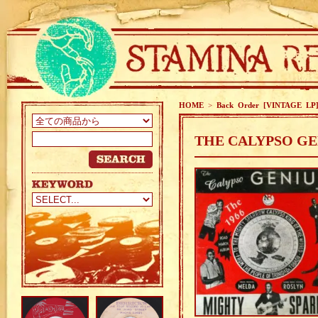
HOME
>
Back Order [VINTAGE LP
THE CALYPSO GE