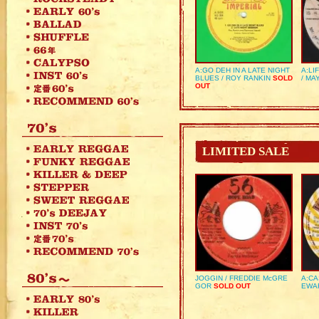
A:GO DEH IN A LATE NIGHT
A:LI
BLUES / ROY RANKIN
SOLD
/ MA
OUT
LIMITED SALE
JOGGIN / FREDDIE McGRE
A:CA
GOR
SOLD OUT
EWA