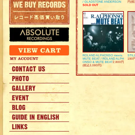
/ GLADSTONE ANDERSON
円(税
SOLD OUT
ROLAND ALPHONSO meets
STIL
MUTE BEAT / ROLAND ALPH
190
ONSO & MUTE BEAT
2,800円
(税込3,080円)