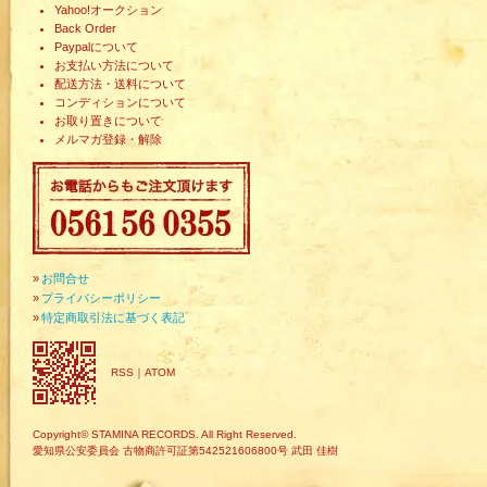
Yahoo!オークション
Back Order
Paypalについて
お支払い方法について
配送方法・送料について
コンディションについて
お取り置きについて
メルマガ登録・解除
»
お問合せ
»
プライバシーポリシー
»
特定商取引法に基づく表記
RSS
｜
ATOM
Copyright© STAMINA RECORDS. All Right Reserved.
愛知県公安委員会 古物商許可証第542521606800号 武田 佳樹