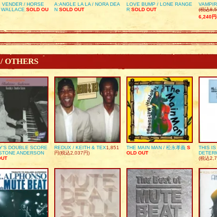
 VENDER / HORSE
A:ANGLE LA LA / NORA DEA
LOVE BUMP / LONE RANGE
VAMPIR
 WALLACE
SOLD OU
N
SOLD OUT
R
SOLD OUT
(税込8,5
6,240円
 / OTHERS
Y’S DOUBLE SCORE
REDUX / KEITH & TEX
1,851
THE MAIN MAN / 松永孝義
S
THIS I
DSTONE ANDERSON
円(税込2,037円)
OLD OUT
DETER
OUT
(税込2,7