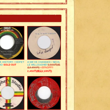
K HISTORY / HOPET
A:WE’VE CHANGED / NEVIL
DO
SOLD OUT
LE WILLOUGHBY
3,500円(税
込3,850円)
»30%OFF!!
2,450円(税込2,695円)