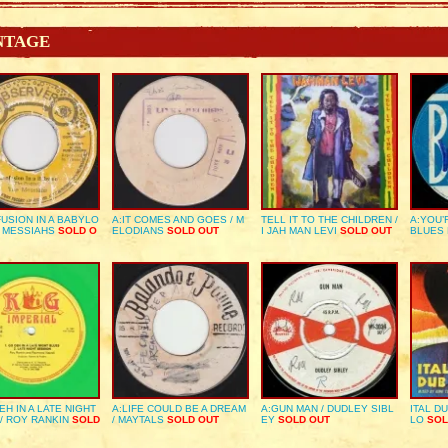
NTAGE
USION IN A BABYLO
A:IT COMES AND GOES / M
TELL IT TO THE CHILDREN /
A:YOU’
E MESSIAHS
SOLD O
ELODIANS
SOLD OUT
I JAH MAN LEVI
SOLD OUT
BLUES
EH IN A LATE NIGHT
A:LIFE COULD BE A DREAM
A:GUN MAN / DUDLEY SIBL
ITAL D
/ ROY RANKIN
SOLD
/ MAYTALS
SOLD OUT
EY
SOLD OUT
LO
SOL