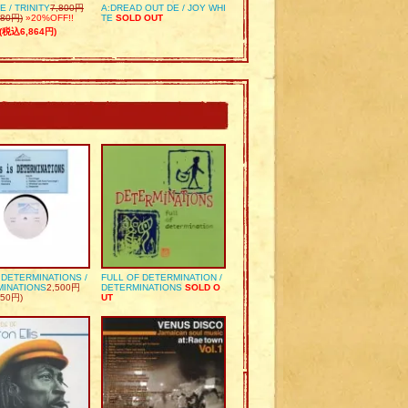
E / TRINITY
7,800円
A:DREAD OUT DE / JOY WHI
80円)
»20%OFF!!
TE
SOLD OUT
(税込6,864円)
S DETERMINATIONS /
FULL OF DETERMINATION /
MINATIONS
2,500円
DETERMINATIONS
SOLD O
50円)
UT