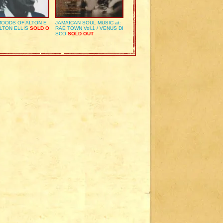
OODS OF ALTON E
JAMAICAN SOUL MUSIC at:
ALTON ELLIS
SOLD O
RAE TOWN Vol.1 / VENUS DI
SCO
SOLD OUT