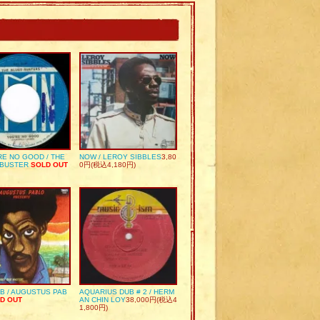
RE NO GOOD / THE
NOW / LEROY SIBBLES
3,80
 BUSTER
SOLD OUT
0円(税込4,180円)
UB / AUGUSTUS PAB
AQUARIUS DUB # 2 / HERM
D OUT
AN CHIN LOY
38,000円(税込4
1,800円)