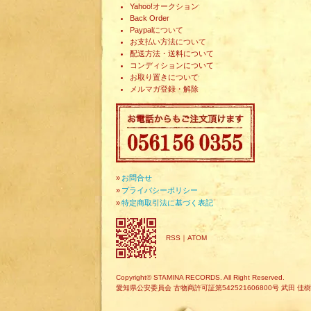
Yahoo!オークション
Back Order
Paypalについて
お支払い方法について
配送方法・送料について
コンディションについて
お取り置きについて
メルマガ登録・解除
»
お問合せ
»
プライバシーポリシー
»
特定商取引法に基づく表記
RSS
｜
ATOM
Copyright© STAMINA RECORDS. All Right Reserved.
愛知県公安委員会 古物商許可証第542521606800号 武田 佳樹