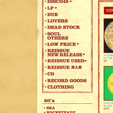
VI
A:CONF
N / TH
UT
A:GO D
BLUES 
OUT