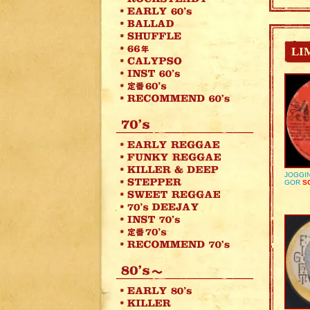
LI
JOGGIN
GOR
SO