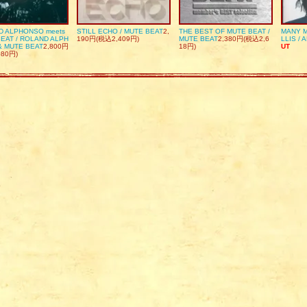
D ALPHONSO meets
STILL ECHO / MUTE BEAT
2,
THE BEST OF MUTE BEAT /
MANY M
EAT / ROLAND ALPH
190円(税込2,409円)
MUTE BEAT
2,380円(税込2,6
LLIS / 
& MUTE BEAT
2,800円
18円)
UT
080円)