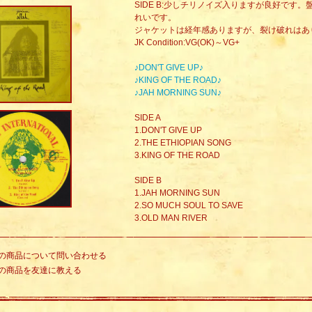
SIDE B:少しチリノイズ入りますが良好です
れいです。
ジャケットは経年感ありますが、裂け破れはあ
JK Condition:VG(OK)～VG+
♪DON'T GIVE UP♪
♪KING OF THE ROAD♪
♪JAH MORNING SUN♪
SIDE A
1.DON'T GIVE UP
2.THE ETHIOPIAN SONG
3.KING OF THE ROAD
SIDE B
1.JAH MORNING SUN
2.SO MUCH SOUL TO SAVE
3.OLD MAN RIVER
の商品について問い合わせる
の商品を友達に教える