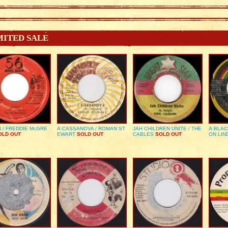
MITED SALE
 / FREDDIE McGRE
A:CASSANOVA / ROMAN ST
JAH CHILDREN UNITE / THE
A:BLAC
LD OUT
EWART
SOLD OUT
CABLES
SOLD OUT
ON LIN