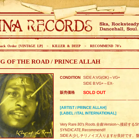
Back Order [VINTAGE LP]
>
KILLER & DEEP
>
RECOMMEND 70's
G OF THE ROAD / PRINCE ALLAH
CONDITION
SIDE A:VG(OK)～VG+
SIDE B:VG+～EX-
SOLD OUT
販売価格
[ARTIST / PRINCE ALLAH]
[LABEL / ITAL INTERNATIONAL]
Very Rare.80's Roots.全曲Versionへ接続するSho
SYNDICATE.Recommend!!
SIDE A:少しチリノイズ入りますが良好です