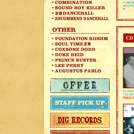
A:HERB
MOUTH
T
CD
GLADD
/ GLA
SOLD 