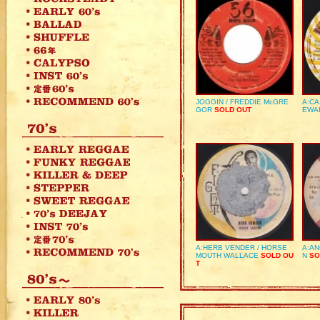
JOGGIN / FREDDIE McGRE
A:CA
GOR
SOLD OUT
EWA
A:HERB VENDER / HORSE
A:AN
MOUTH WALLACE
SOLD OU
N
SO
T