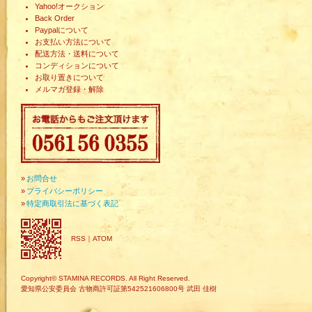
Yahoo!オークション
Back Order
Paypalについて
お支払い方法について
配送方法・送料について
コンディションについて
お取り置きについて
メルマガ登録・解除
»
お問合せ
»
プライバシーポリシー
»
特定商取引法に基づく表記
RSS
｜
ATOM
Copyright© STAMINA RECORDS. All Right Reserved.
愛知県公安委員会 古物商許可証第542521606800号 武田 佳樹