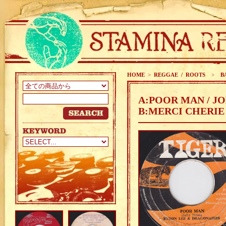
HOME
>
REGGAE / ROOTS
>
BA
A:POOR MAN / J
B:MERCI CHERIE