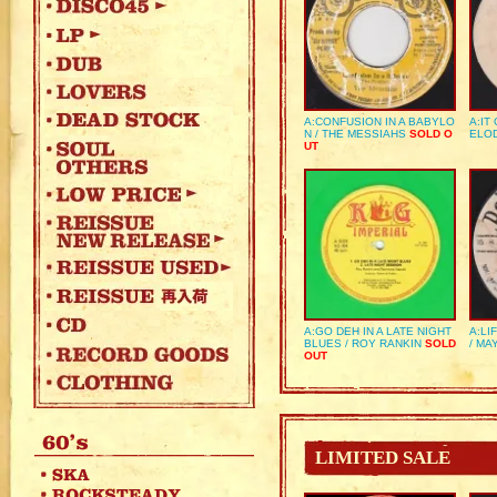
A:CONFUSION IN A BABYLO
A:IT
N / THE MESSIAHS
SOLD O
ELO
UT
A:GO DEH IN A LATE NIGHT
A:LI
BLUES / ROY RANKIN
SOLD
/ MA
OUT
LIMITED SALE