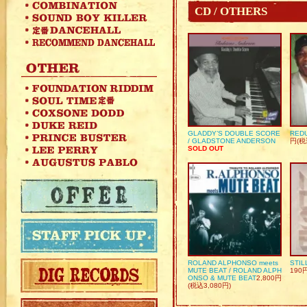
CD / OTHERS
GLADDY’S DOUBLE SCORE
REDU
/ GLADSTONE ANDERSON
円(税
SOLD OUT
ROLAND ALPHONSO meets
STIL
MUTE BEAT / ROLAND ALPH
190
ONSO & MUTE BEAT
2,800円
(税込3,080円)