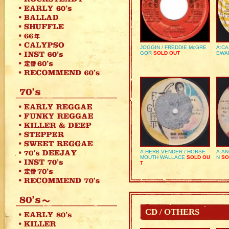
JOGGIN / FREDDIE McGRE
A:CA
GOR
SOLD OUT
EWA
A:HERB VENDER / HORSE
A:AN
MOUTH WALLACE
SOLD OU
N
SO
T
CD / OTHERS