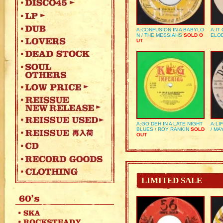
A:CONFUSION IN A BABYLO
A:IT
N / THE MESSIAHS
SOLD O
ELO
UT
A:GO DEH IN A LATE NIGHT
A:LI
BLUES / ROY RANKIN
SOLD
/ MA
OUT
LIMITED SALE