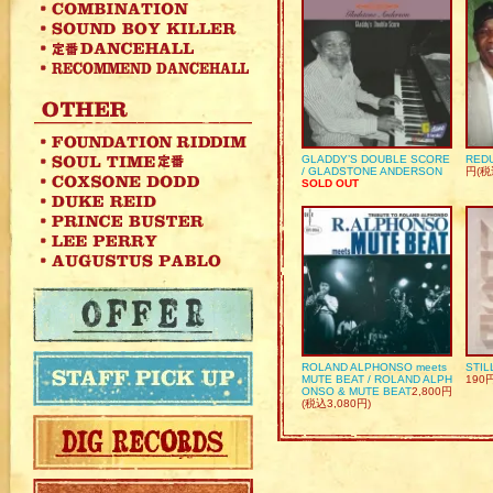
GLADDY’S DOUBLE SCORE
REDU
/ GLADSTONE ANDERSON
円(税
SOLD OUT
ROLAND ALPHONSO meets
STIL
MUTE BEAT / ROLAND ALPH
190
ONSO & MUTE BEAT
2,800円
(税込3,080円)