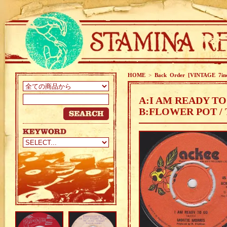
HOME
>
Back Order [VINTAGE 7in
A:I AM READY T
B:FLOWER POT 