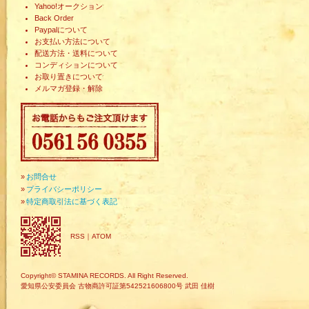
Yahoo!オークション
Back Order
Paypalについて
お支払い方法について
配送方法・送料について
コンディションについて
お取り置きについて
メルマガ登録・解除
»
お問合せ
»
プライバシーポリシー
»
特定商取引法に基づく表記
RSS
｜
ATOM
Copyright© STAMINA RECORDS. All Right Reserved.
愛知県公安委員会 古物商許可証第542521606800号 武田 佳樹