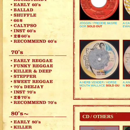
JOGGIN / FREDDIE McGRE
A:CA
GOR
SOLD OUT
EWA
A:HERB VENDER / HORSE
A:AN
MOUTH WALLACE
SOLD OU
N
SO
T
CD / OTHERS