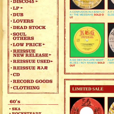
A:CONFUSION IN A BABYLO
A:IT
N / THE MESSIAHS
SOLD O
ELO
UT
A:GO DEH IN A LATE NIGHT
A:LI
BLUES / ROY RANKIN
SOLD
/ MA
OUT
LIMITED SALE