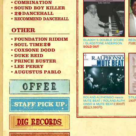
GLADDY’S DOUBLE SCORE
REDU
/ GLADSTONE ANDERSON
円(税
SOLD OUT
ROLAND ALPHONSO meets
STIL
MUTE BEAT / ROLAND ALPH
190
ONSO & MUTE BEAT
2,800円
(税込3,080円)