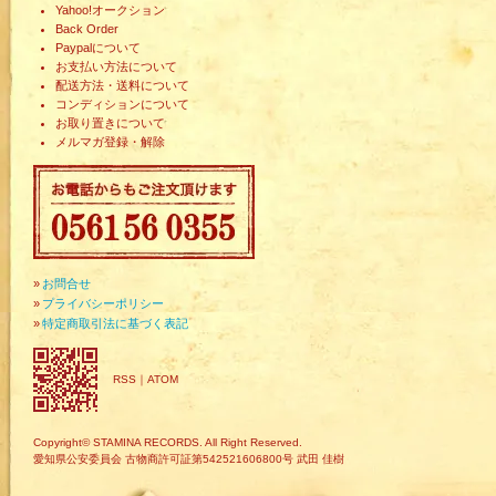
Yahoo!オークション
Back Order
Paypalについて
お支払い方法について
配送方法・送料について
コンディションについて
お取り置きについて
メルマガ登録・解除
»
お問合せ
»
プライバシーポリシー
»
特定商取引法に基づく表記
RSS
｜
ATOM
Copyright© STAMINA RECORDS. All Right Reserved.
愛知県公安委員会 古物商許可証第542521606800号 武田 佳樹