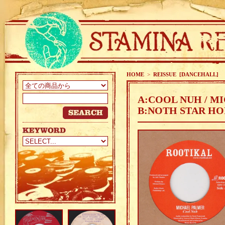
HOME
>
REISSUE [DANCEHALL]
A:COOL NUH / M
B:NOTH STAR HO