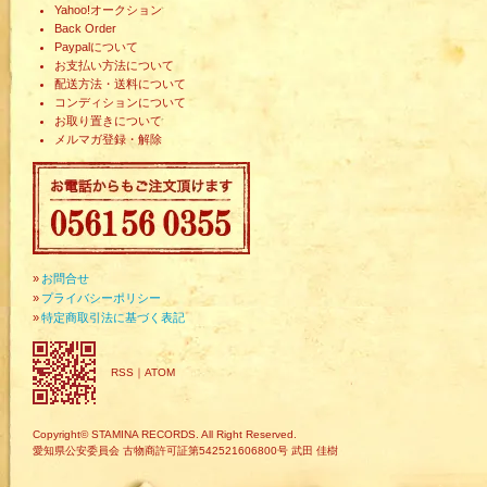
Yahoo!オークション
Back Order
Paypalについて
お支払い方法について
配送方法・送料について
コンディションについて
お取り置きについて
メルマガ登録・解除
»
お問合せ
»
プライバシーポリシー
»
特定商取引法に基づく表記
RSS
｜
ATOM
Copyright© STAMINA RECORDS. All Right Reserved.
愛知県公安委員会 古物商許可証第542521606800号 武田 佳樹