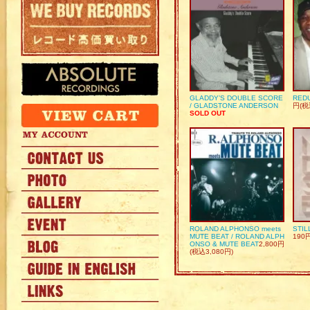
GLADDY’S DOUBLE SCORE
REDU
/ GLADSTONE ANDERSON
円(税
SOLD OUT
ROLAND ALPHONSO meets
STIL
MUTE BEAT / ROLAND ALPH
190
ONSO & MUTE BEAT
2,800円
(税込3,080円)