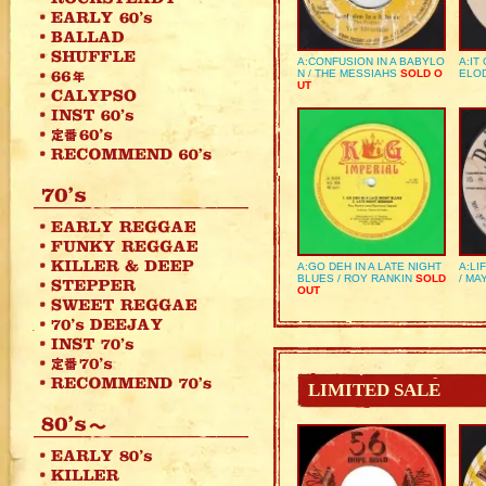
A:CONFUSION IN A BABYLO
A:IT
N / THE MESSIAHS
SOLD O
ELO
UT
A:GO DEH IN A LATE NIGHT
A:LI
BLUES / ROY RANKIN
SOLD
/ MA
OUT
LIMITED SALE