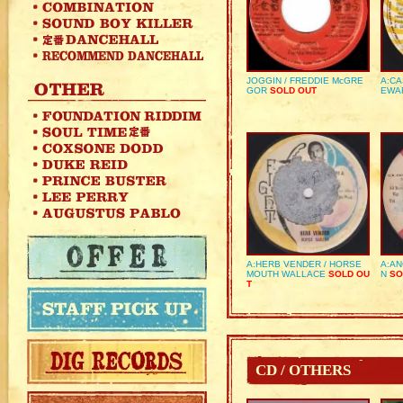
JOGGIN / FREDDIE McGRE
A:CA
GOR
SOLD OUT
EWA
A:HERB VENDER / HORSE
A:AN
MOUTH WALLACE
SOLD OU
N
SO
T
CD / OTHERS