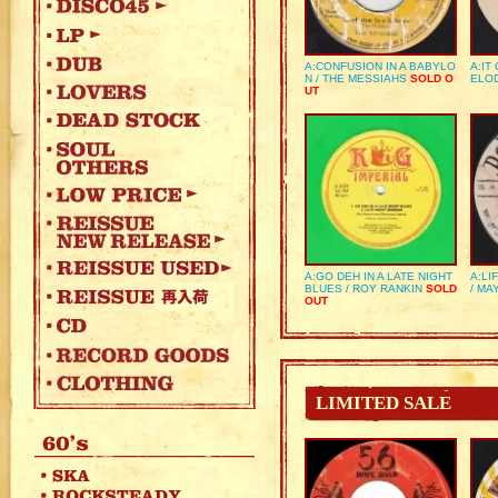
A:CONFUSION IN A BABYLO
A:IT
N / THE MESSIAHS
SOLD O
ELO
UT
A:GO DEH IN A LATE NIGHT
A:LI
BLUES / ROY RANKIN
SOLD
/ MA
OUT
LIMITED SALE