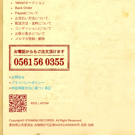
Yahoo!オークション
Back Order
Paypalについて
お支払い方法について
配送方法・送料について
コンディションについて
お取り置きについて
メルマガ登録・解除
»
お問合せ
»
プライバシーポリシー
»
特定商取引法に基づく表記
RSS
｜
ATOM
Copyright© STAMINA RECORDS. All Right Reserved.
愛知県公安委員会 古物商許可証第542521606800号 武田 佳樹