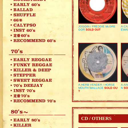
JOGGIN / FREDDIE McGRE
A:CA
GOR
SOLD OUT
EWA
A:HERB VENDER / HORSE
A:AN
MOUTH WALLACE
SOLD OU
N
SO
T
CD / OTHERS