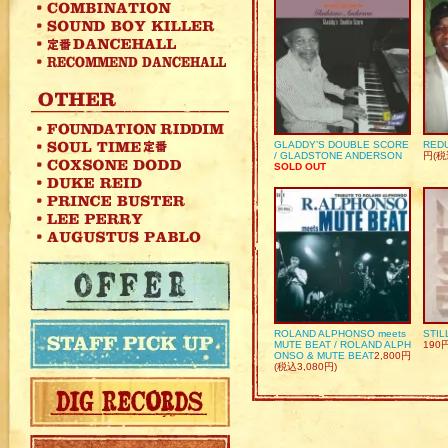
GLADDY’S DOUBLE SCORE
REDU
/ GLADSTONE ANDERSON
円(税
SOLD OUT
ROLAND ALPHONSO meets
STIL
MUTE BEAT / ROLAND ALPH
190
ONSO & MUTE BEAT
2,800円
(税込3,080円)