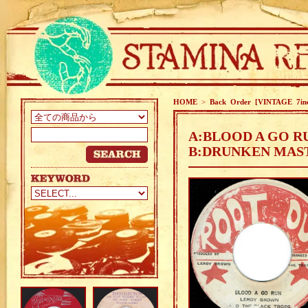
HOME
>
Back Order [VINTAGE 7in
A:BLOOD A GO R
B:DRUNKEN MAST