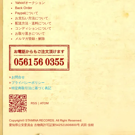
Yahoo!オークション
Back Order
Paypalについて
お支払い方法について
配送方法・送料について
コンディションについて
お取り置きについて
メルマガ登録・解除
»
お問合せ
»
プライバシーポリシー
»
特定商取引法に基づく表記
RSS
｜
ATOM
Copyright© STAMINA RECORDS. All Right Reserved.
愛知県公安委員会 古物商許可証第542521606800号 武田 佳樹