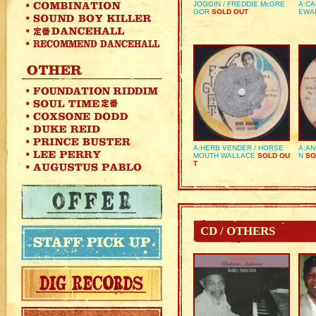
JOGGIN / FREDDIE McGRE
A:CA
GOR
SOLD OUT
EWA
A:HERB VENDER / HORSE
A:AN
MOUTH WALLACE
SOLD OU
N
SO
T
CD / OTHERS