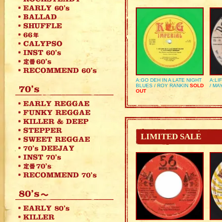
A:GO DEH IN A LATE NIGHT
A:LI
BLUES / ROY RANKIN
SOLD
/ MA
OUT
LIMITED SALE