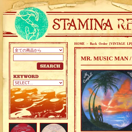
HOME
>
Back Order [VINTAGE LP
MR. MUSIC MAN 