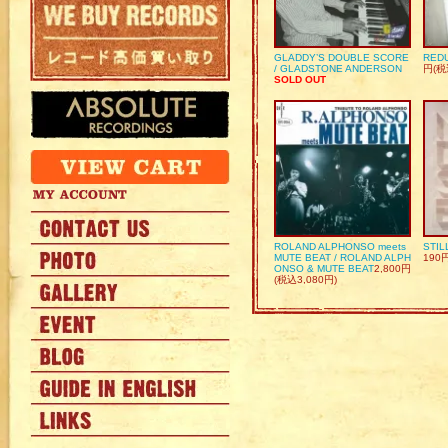
GLADDY’S DOUBLE SCORE
REDU
/ GLADSTONE ANDERSON
円(税
SOLD OUT
ROLAND ALPHONSO meets
STIL
MUTE BEAT / ROLAND ALPH
190
ONSO & MUTE BEAT
2,800円
(税込3,080円)