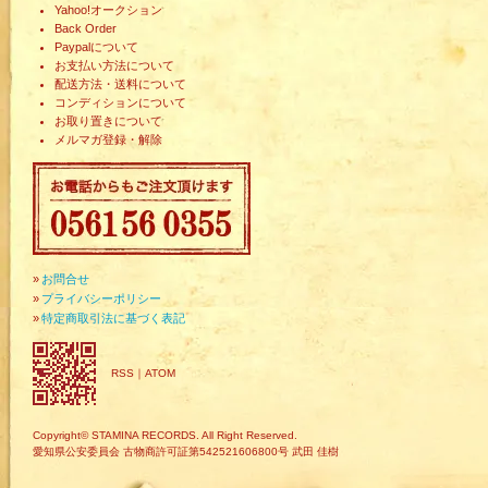
Yahoo!オークション
Back Order
Paypalについて
お支払い方法について
配送方法・送料について
コンディションについて
お取り置きについて
メルマガ登録・解除
»
お問合せ
»
プライバシーポリシー
»
特定商取引法に基づく表記
RSS
｜
ATOM
Copyright© STAMINA RECORDS. All Right Reserved.
愛知県公安委員会 古物商許可証第542521606800号 武田 佳樹