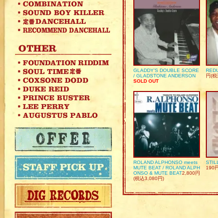
GLADDY’S DOUBLE SCORE
REDU
/ GLADSTONE ANDERSON
円(税
SOLD OUT
ROLAND ALPHONSO meets
STIL
MUTE BEAT / ROLAND ALPH
190
ONSO & MUTE BEAT
2,800円
(税込3,080円)