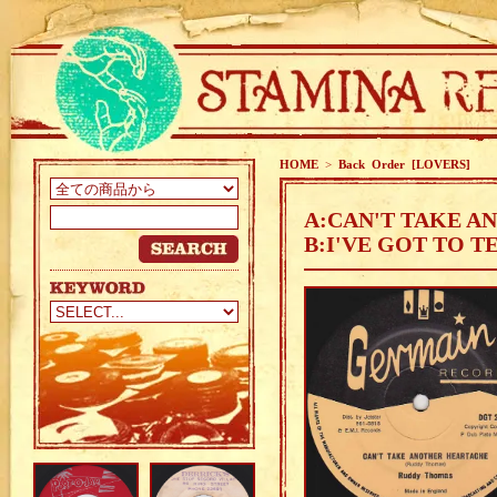
HOME
>
Back Order [LOVERS]
A:CAN'T TAKE A
B:I'VE GOT TO 