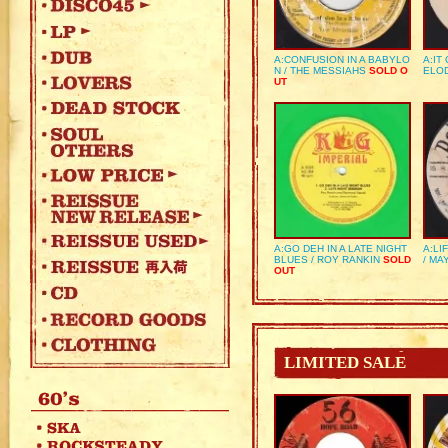
A:CONFUSION IN A BABYLO
A:IT
N / THE MESSIAHS
SOLD O
ELO
UT
A:GO DEH IN A LATE NIGHT
A:LI
BLUES / ROY RANKIN
SOLD
/ MA
OUT
LIMITED SALE