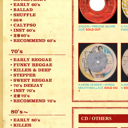
JOGGIN / FREDDIE McGRE
A:CA
GOR
SOLD OUT
EWA
A:HERB VENDER / HORSE
A:AN
MOUTH WALLACE
SOLD OU
N
SO
T
CD / OTHERS