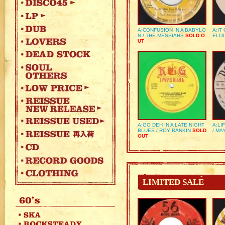
A:CONFUSION IN A BABYLO
A:IT
N / THE MESSIAHS
SOLD O
ELO
UT
A:GO DEH IN A LATE NIGHT
A:LI
BLUES / ROY RANKIN
SOLD
/ MA
OUT
LIMITED SALE