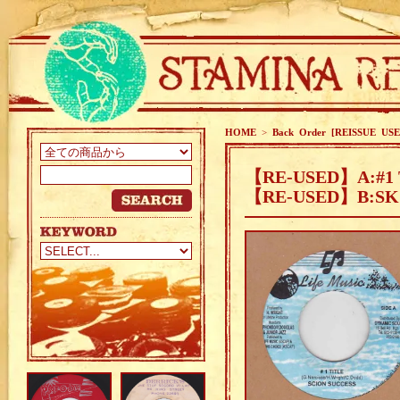
HOME
>
Back Order [REISSUE USE
【RE-USED】A:#1 T
【RE-USED】B:SKO