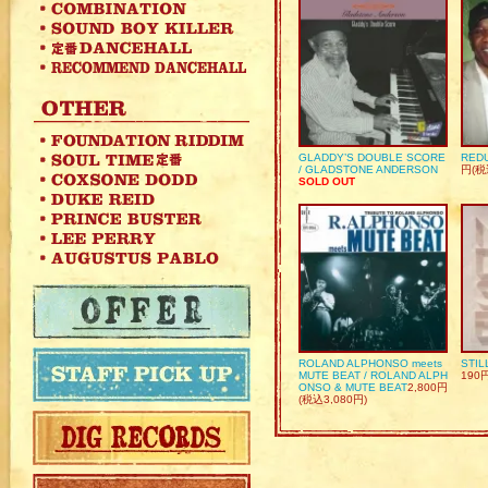
GLADDY’S DOUBLE SCORE
REDU
/ GLADSTONE ANDERSON
円(税
SOLD OUT
ROLAND ALPHONSO meets
STIL
MUTE BEAT / ROLAND ALPH
190
ONSO & MUTE BEAT
2,800円
(税込3,080円)