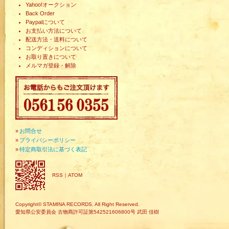
Yahoo!オークション
Back Order
Paypalについて
お支払い方法について
配送方法・送料について
コンディションについて
お取り置きについて
メルマガ登録・解除
»
お問合せ
»
プライバシーポリシー
»
特定商取引法に基づく表記
RSS
｜
ATOM
Copyright© STAMINA RECORDS. All Right Reserved.
愛知県公安委員会 古物商許可証第542521606800号 武田 佳樹