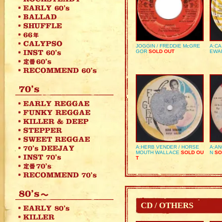
JOGGIN / FREDDIE McGRE
A:CA
GOR
SOLD OUT
EWA
A:HERB VENDER / HORSE
A:AN
MOUTH WALLACE
SOLD OU
N
SO
T
CD / OTHERS