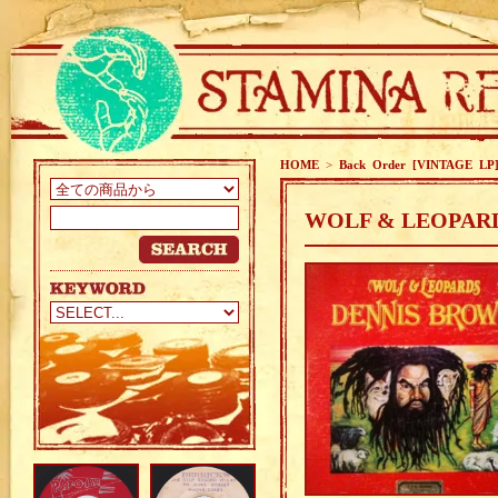
HOME
>
Back Order [VINTAGE LP
WOLF & LEOPARD