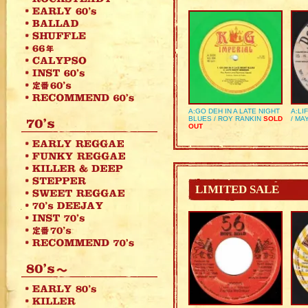
A:GO DEH IN A LATE NIGHT
A:LI
BLUES / ROY RANKIN
SOLD
/ MA
OUT
LIMITED SALE