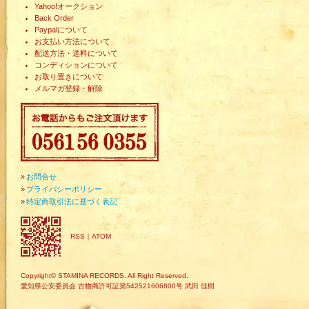
Yahoo!オークション
Back Order
Paypalについて
お支払い方法について
配送方法・送料について
コンディションについて
お取り置きについて
メルマガ登録・解除
»
お問合せ
»
プライバシーポリシー
»
特定商取引法に基づく表記
RSS
｜
ATOM
Copyright© STAMINA RECORDS. All Right Reserved.
愛知県公安委員会 古物商許可証第542521606800号 武田 佳樹