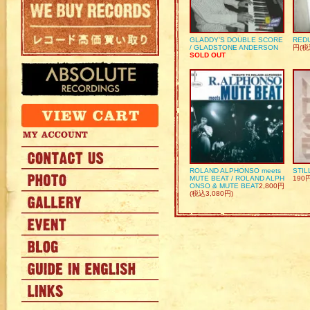
GLADDY’S DOUBLE SCORE
REDU
/ GLADSTONE ANDERSON
円(税
SOLD OUT
ROLAND ALPHONSO meets
STIL
MUTE BEAT / ROLAND ALPH
190
ONSO & MUTE BEAT
2,800円
(税込3,080円)