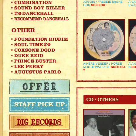
JOGGIN / FREDDIE McGRE
A:CA
GOR
SOLD OUT
EWA
A:HERB VENDER / HORSE
A:AN
MOUTH WALLACE
SOLD OU
N
SO
T
CD / OTHERS