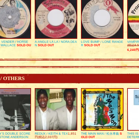
 VENDER / HORSE
A:ANGLE LA LA / NORA DEA
LOVE BUMP / LONE RANGE
VAMPIR
 WALLACE
SOLD OU
N
SOLD OUT
R
SOLD OUT
(税込8,5
6,240円
 / OTHERS
Y’S DOUBLE SCORE
REDUX / KEITH & TEX
1,851
THE MAIN MAN / 松永孝義
S
THIS I
DSTONE ANDERSON
円(税込2,037円)
OLD OUT
DETER