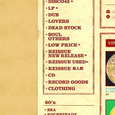
こ
こ
VI
A:CONF
N / TH
UT