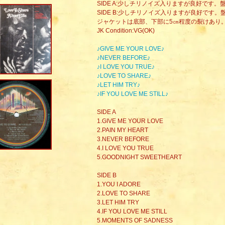
SIDE A:少しチリノイズ入りますが良好です
SIDE B:少しチリノイズ入りますが良好です
ジャケットは底部、下部に5㎝程度の裂けあり
JK Condition:VG(OK)
♪GIVE ME YOUR LOVE♪
♪NEVER BEFORE♪
♪I LOVE YOU TRUE♪
♪LOVE TO SHARE♪
♪LET HIM TRY♪
♪IF YOU LOVE ME STILL♪
SIDE A
1.GIVE ME YOUR LOVE
2.PAIN MY HEART
3.NEVER BEFORE
4.I LOVE YOU TRUE
5.GOODNIGHT SWEETHEART
SIDE B
1.YOU I ADORE
2.LOVE TO SHARE
3.LET HIM TRY
4.IF YOU LOVE ME STILL
5.MOMENTS OF SADNESS