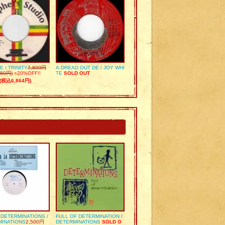
E / TRINITY
7,800円
A:DREAD OUT DE / JOY WHI
80円)
»20%OFF!!
TE
SOLD OUT
(税込6,864円)
S DETERMINATIONS /
FULL OF DETERMINATION /
MINATIONS
2,500円
DETERMINATIONS
SOLD O