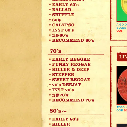
A:GO D
BLUES 
OUT
LI
JOGGIN
GOR
SO