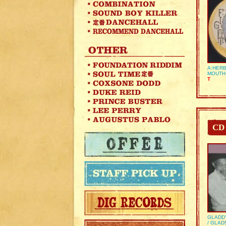
A:HERB
MOUTH
T
CD
GLADD
/ GLA