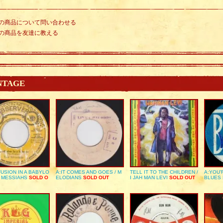
の商品について問い合わせる
の商品を友達に教える
NTAGE
USION IN A BABYLO
A:IT COMES AND GOES / M
TELL IT TO THE CHILDREN /
A:YOU’
E MESSIAHS
SOLD O
ELODIANS
SOLD OUT
I JAH MAN LEVI
SOLD OUT
BLUES