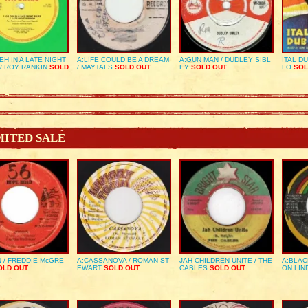
EH IN A LATE NIGHT
A:LIFE COULD BE A DREAM
A:GUN MAN / DUDLEY SIBL
ITAL D
/ ROY RANKIN
SOLD
/ MAYTALS
SOLD OUT
EY
SOLD OUT
LO
SOL
MITED SALE
 / FREDDIE McGRE
A:CASSANOVA / ROMAN ST
JAH CHILDREN UNITE / THE
A:BLAC
LD OUT
EWART
SOLD OUT
CABLES
SOLD OUT
ON LIN