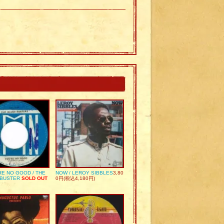
RE NO GOOD / THE
NOW / LEROY SIBBLES
3,80
 BUSTER
SOLD OUT
0円(税込4,180円)