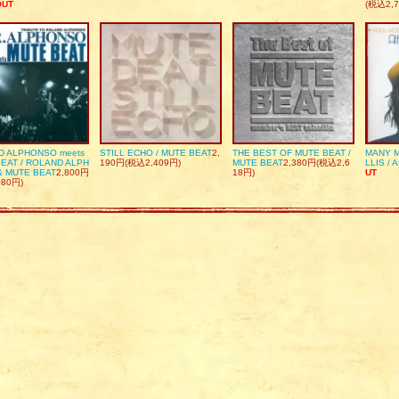
OUT
(税込2,7
D ALPHONSO meets
STILL ECHO / MUTE BEAT
2,
THE BEST OF MUTE BEAT /
MANY M
EAT / ROLAND ALPH
190円(税込2,409円)
MUTE BEAT
2,380円(税込2,6
LLIS / 
& MUTE BEAT
2,800円
18円)
UT
080円)