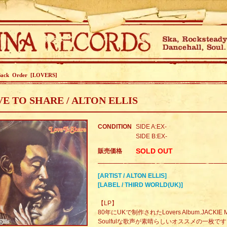
Back Order [LOVERS]
E TO SHARE / ALTON ELLIS
CONDITION
SIDE A:EX-
SIDE B:EX-
SOLD OUT
販売価格
[ARTIST / ALTON ELLIS]
[LABEL / THIRD WORLD(UK)]
【LP】
80年にUKで制作されたLovers Album.JACKI
Soulfulな歌声が素晴らしいオススメの一枚です