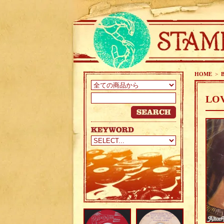
HOME
>
LOV