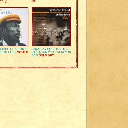
50円)
UT
OODS OF ALTON E
JAMAICAN SOUL MUSIC at:
ALTON ELLIS
SOLD O
RAE TOWN Vol.1 / VENUS DI
SCO
SOLD OUT