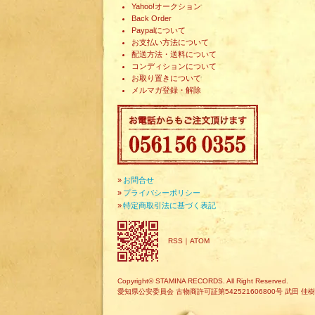
Yahoo!オークション
Back Order
Paypalについて
お支払い方法について
配送方法・送料について
コンディションについて
お取り置きについて
メルマガ登録・解除
»
お問合せ
»
プライバシーポリシー
»
特定商取引法に基づく表記
RSS
｜
ATOM
Copyright© STAMINA RECORDS. All Right Reserved.
愛知県公安委員会 古物商許可証第542521606800号 武田 佳樹