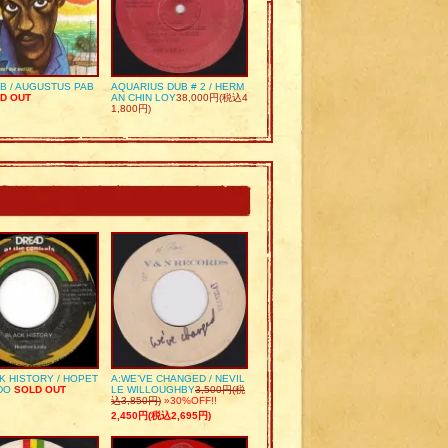
UB / AUGUSTUS PAB
AQUARIUS DUB # 2 / HERM
D OUT
AN CHIN LOY
38,000円(税込4
1,800円)
K HISTORY / HOPET
A:WE’VE CHANGED / NEVIL
DO
SOLD OUT
LE WILLOUGHBY
3,500円(税
込3,850円)
»30%OFF!!
2,450円(税込2,695円)