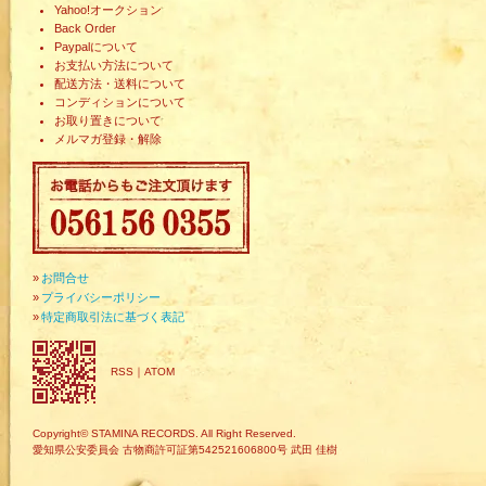
Yahoo!オークション
Back Order
Paypalについて
お支払い方法について
配送方法・送料について
コンディションについて
お取り置きについて
メルマガ登録・解除
»
お問合せ
»
プライバシーポリシー
»
特定商取引法に基づく表記
RSS
｜
ATOM
Copyright© STAMINA RECORDS. All Right Reserved.
愛知県公安委員会 古物商許可証第542521606800号 武田 佳樹