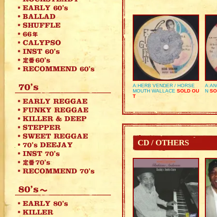
A:HERB VENDER / HORSE
A:AN
MOUTH WALLACE
SOLD OU
N
SO
T
CD / OTHERS