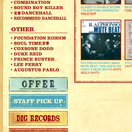
GLADDY’S DOUBLE SCORE
REDU
/ GLADSTONE ANDERSON
円(税
SOLD OUT
ROLAND ALPHONSO meets
STIL
MUTE BEAT / ROLAND ALPH
190
ONSO & MUTE BEAT
2,800円
(税込3,080円)