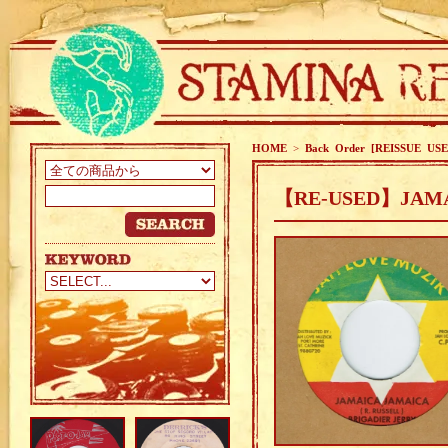
HOME
>
Back Order [REISSUE USE
【RE-USED】JAMAI