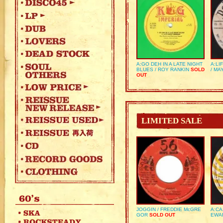
A:GO DEH IN A LATE NIGHT
A:LI
BLUES / ROY RANKIN
SOLD
/ MA
OUT
LIMITED SALE
JOGGIN / FREDDIE McGRE
A:CA
GOR
SOLD OUT
EWA