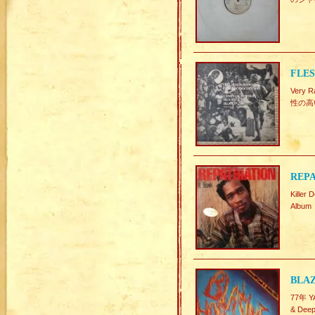
FLES
Ver
性の高い
REPA
Kill
Album
BLAZ
77年 Y
& De