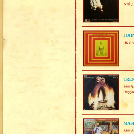
が感じら
JOHN
UK O
TREN
76年作
Reg
MAS
83年 