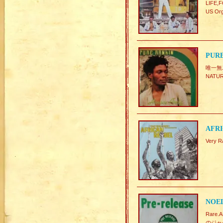
LIFE
US Org
PURE
唯一無
NATU
AFRI
Very 
NOEL
Rare
のジャ