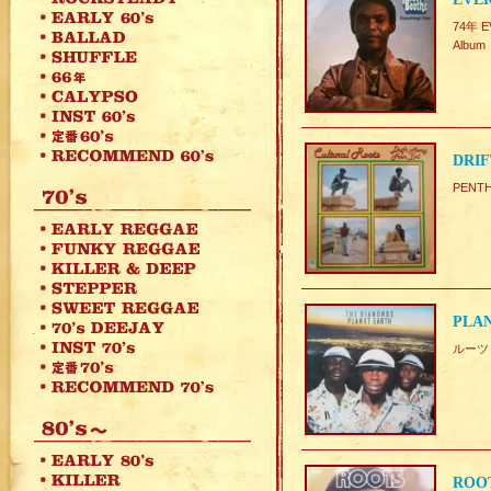
74年 
Album
DRIF
PENTH
PLAN
ルーツ
ROOT