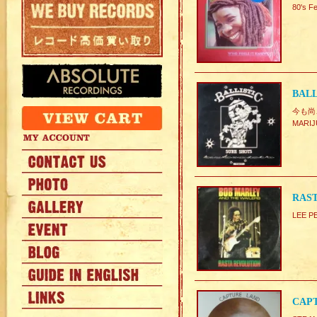
80's 
BALL
今も尚
MAR
RAST
LEE 
CAPT