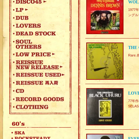
WOLF
1977
ングル
THE
Rare
LOVE
77年作の
SELA
EVER