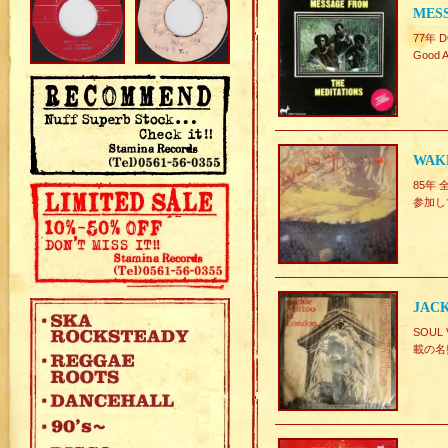
MESS
77年 
Good 
WAKE
85年 
参加し
JACK
SOU
載の名