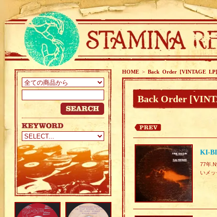
HOME
>
Back Order [VINTAGE LP
Back Order [VIN
KI-B
77年.
いメッ