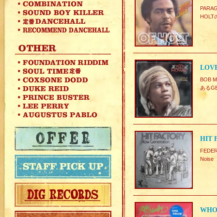
PARA
HOL
LOVE
BOB 
あるGE
HIT 
FEDE
Noise
WHO 