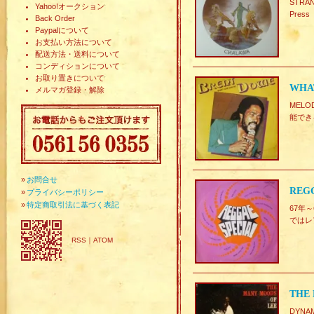
STRA
Yahoo!オークション
Press
Back Order
Paypalについて
お支払い方法について
配送方法・送料について
コンディションについて
お取り置きについて
WHAT
メルマガ登録・解除
MEL
能でき
»
お問合せ
REGG
»
プライバシーポリシー
»
特定商取引法に基づく表記
67年～
ではレ
RSS
｜
ATOM
THE 
DYNA