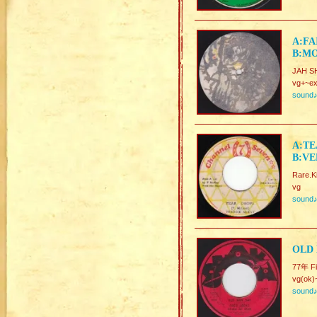
A:FA
B:MO
JAH SH
vg+~ex
sound
A:TE
B:VE
Rare.Ki
vg
sound
OLD 
77年 Fi
vg(ok)
sound