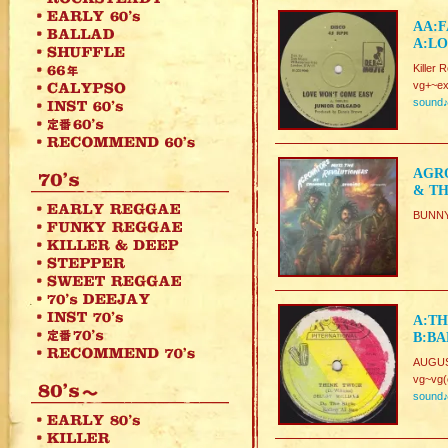
AA:F
A:LO
Killer
vg+~ex
sound
AGRO
& T
BUNN
A:TH
B:BA
AUGUS
vg~vg(
sound