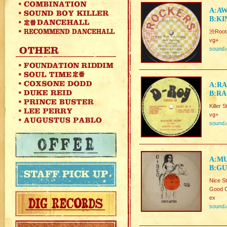
A:AW
B:KI
渋Roots
vg+
sound
A:RA
B:RA
Killer
vg+
sound
A:MU
B:GU
Nice S
Good C
ex
sound