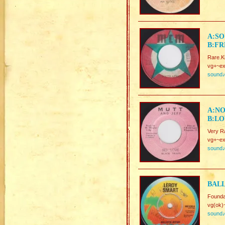
A:SO
B:FR
Rare.K
vg+~ex
sound
A:NO
B:LO
Very R
vg+~ex
sound
BALL
Founda
vg(ok)
sound