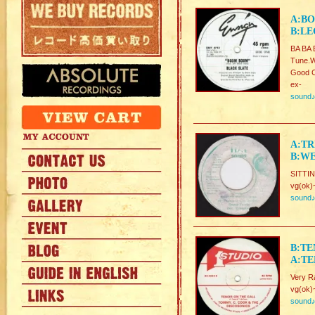
A:BO
B:LE
BA B
Tune.W
Good C
ex-
sound
A:TR
B:WE
SITTIN
vg(ok)
sound
B:TE
A:TE
Very R
vg(ok)
sound