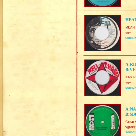
HEAR
MEAN G
vg+
sound
A:RI
B:VE
Killer 
vg+
sound
A:NA
B:MA
Great 
vg(ok)
sound