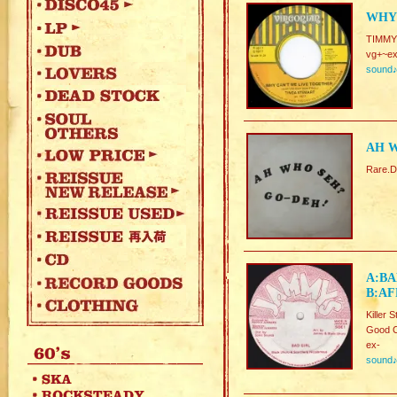
WHY 
TIMMY
vg+~ex
sound
AH W
Rare
A:BA
B:AF
Killer 
Good C
ex-
sound