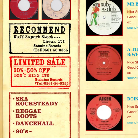
MR B
Killer
Good C
ex
sound
A:TH
B:WH
Nice 
Good C
ex-
sound
DOIN
Nice S
Good C
ex-
sound