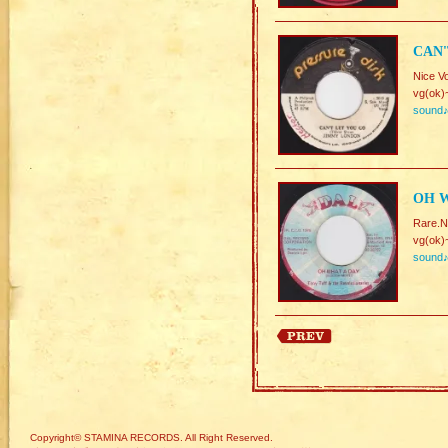
CAN'
Nice Vo
vg(ok)
sound
OH W
Rare.N
vg(ok)
sound
Copyright© STAMINA RECORDS. All Right Reserved.