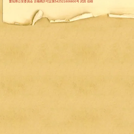
愛知県公安委員会 古物商許可証第542521606800号 武田 佳樹