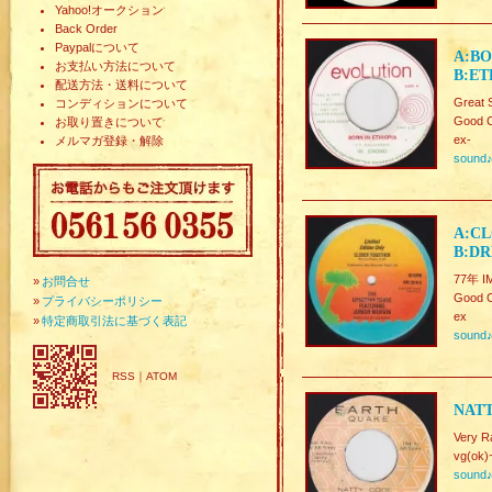
Yahoo!オークション
Back Order
Paypalについて
A:BO
お支払い方法について
B:ET
配送方法・送料について
Great 
コンディションについて
Good C
お取り置きについて
ex-
メルマガ登録・解除
sound
A:CL
B:DR
77年 I
»
お問合せ
Good C
»
プライバシーポリシー
ex
»
特定商取引法に基づく表記
sound
RSS
｜
ATOM
NATT
Very R
vg(ok)
sound