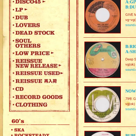
A:GI
B:DU
GIVE 
vg~vg(
sound
B:RI
A:SH
Deep 
vg(ok)
sound
NOW
79年 G
vg(ok)
sound
PUBL