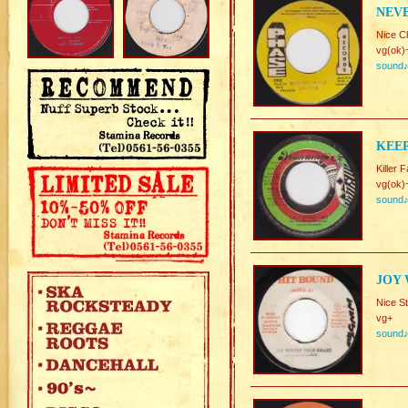
NEVE
Nice C
vg(ok)
sound
KEEP
Killer 
vg(ok)
sound
JOY 
Nice S
vg+
sound