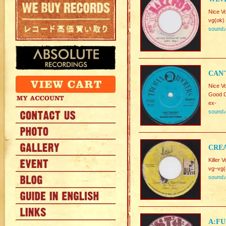
Nice V
vg(ok)
sound
CAN'
Nice V
Good C
ex-
sound
CREA
Killer V
vg~vg(
sound
A:FU