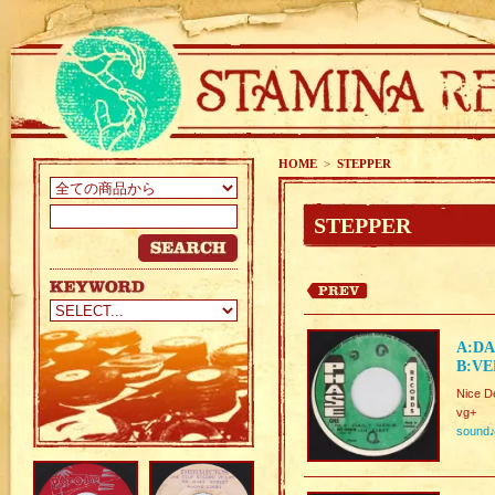
HOME
>
STEPPER
STEPPER
A:DA
B:VE
Nice D
vg+
sound