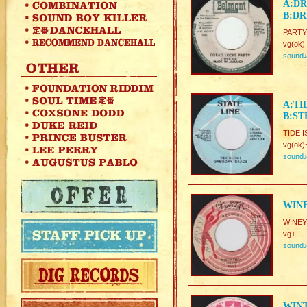
A:DR
B:DR
PARTY 
vg(ok)
sound
A:TI
B:ST
TIDE I
vg(ok)
sound
WINE
WINEY
vg+
sound
WINT