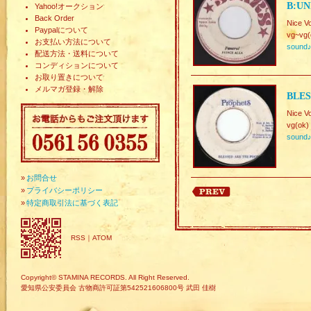
B:UN
Yahoo!オークション
Back Order
Nice V
Paypalについて
vg~vg(
お支払い方法について
sound
配送方法・送料について
コンディションについて
お取り置きについて
メルマガ登録・解除
BLES
Nice V
vg(ok)
sound
»
お問合せ
»
プライバシーポリシー
»
特定商取引法に基づく表記
RSS
｜
ATOM
Copyright© STAMINA RECORDS. All Right Reserved.
愛知県公安委員会 古物商許可証第542521606800号 武田 佳樹