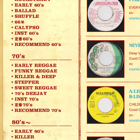
EVERY
ex-
sound
NEVE
Deep V
Good C
ex
sound
A:LI
B:LI
CHILD
Good C
ex-
sound