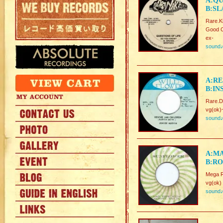
A:QU
B:SL
Rare.Ki
Good C
ex-
sound
A:RE
B:IN
Rare.
vg(ok)
sound
A:M
B:RO
Mega R
vg(ok)
sound