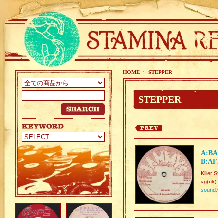
HOME
>
STEPPER
STEPPER
A:BA
B:AF
Killer 
vg(ok)
sound