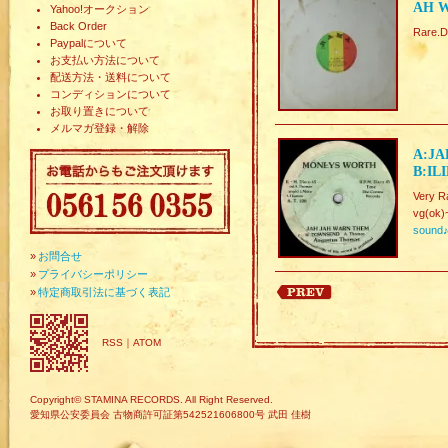
AH W
Yahoo!オークション
Back Order
Rare
Paypalについて
お支払い方法について
配送方法・送料について
コンディションについて
お取り置きについて
メルマガ登録・解除
A:JA
B:IL
Very 
vg(ok)
sound
»
お問合せ
»
プライバシーポリシー
»
特定商取引法に基づく表記
RSS
｜
ATOM
Copyright© STAMINA RECORDS. All Right Reserved.
愛知県公安委員会 古物商許可証第542521606800号 武田 佳樹