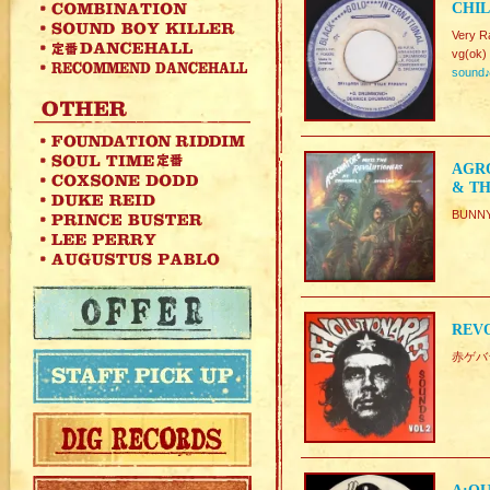
CHI
Very Ra
vg(ok)
sound
AGRO
& T
BUNN
REVO
赤ゲバラ