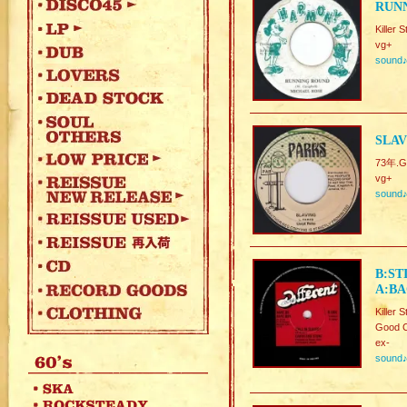
RUNN
Killer
vg+
sound
SLAV
73年.Gre
vg+
sound
B:ST
A:BA
Killer
Good C
ex-
sound