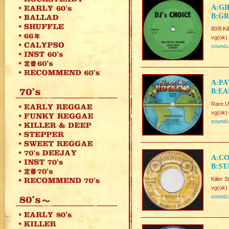
A:GI
B:GR
80年Kil
vg(ok)
sound
A:PA
B:EA
Rare.U
vg(ok)
sound
A:CO
B:ST
Killer
vg(ok)
sound