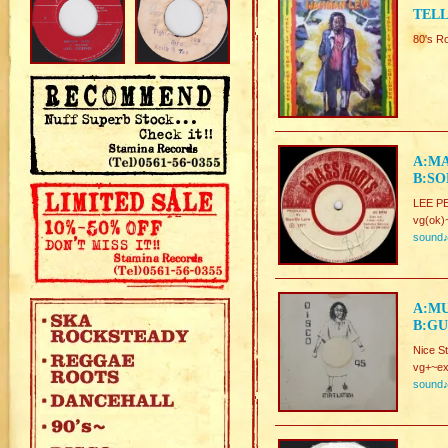
TELL
80'
A:MA
B:SO
LEE PE
vg(ok)
sound
A:MU
B:GU
Nice S
vg+~ex
sound