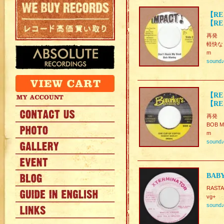
【RE
【RE
再発
軽快な
m
sound
【RE
【RE
再発
BOB M
m
sound
BAB
RASTA
vg+
sound