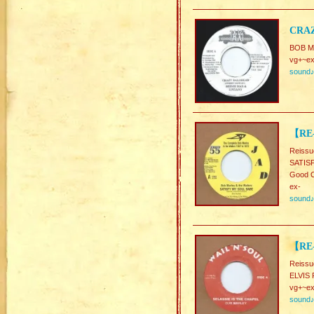
CRAZ
BOB M
vg+~ex
sound
【RE-
Reissu
SATISF
Good C
ex-
sound
【RE-
Reissu
ELVIS
vg+~ex
sound