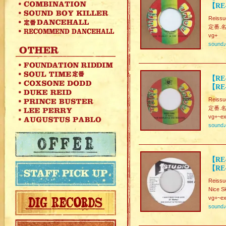
【RE
Reissu
定番.名曲
vg+
sound
【RE-
【RE
Reissu
定番.名曲
vg+~ex
sound
【RE-
【RE
Reissu
Nice S
vg+~ex
sound