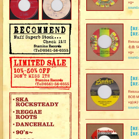
vg+
sound
【RE-
【RE-
Reissu
名曲 Slo
vg+
sound
【RE-
【RE
Reissu
BOB M
vg(ok)
sound
【RE-
【RE-