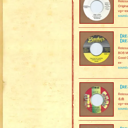
Reissu
Origin
vg+~ex
sound
【RE-
【RE
Reissu
BOB M
Good C
ex-
sound
【RE-
Reissu
名曲
vg+~ex
sound