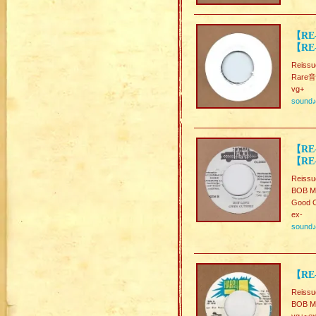
【RE-
【RE
Reissu
Rare音
vg+
sound
【RE-
【RE-
Reissu
BOB M
Good C
ex-
sound
【RE
Reissu
BOB M