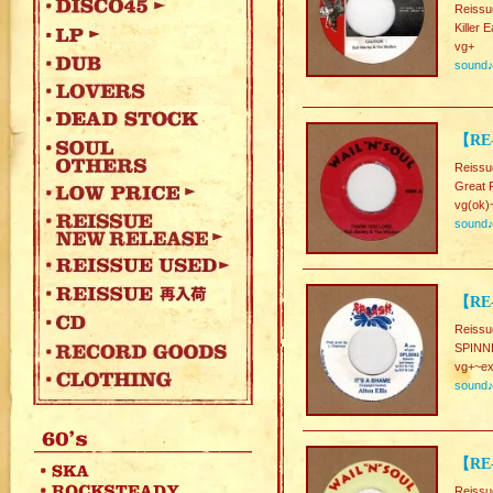
Reissu
Killer 
vg+
sound
【RE
Reissu
Great 
vg(ok)
sound
【RE-
Reissu
SPINN
vg+~ex
sound
【RE
Reissu