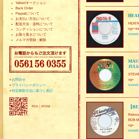
Yahoo!オークション
Back Order
Paypalについて
HEAT
お支払い方法について
HEAT
配送方法・送料について
vg+~ex
コンディションについて
sound
お取り置きについて
メルマガ登録・解除
MAST
JULI
STEV
»
お問合せ
vg+
sound
»
プライバシーポリシー
»
特定商取引法に基づく表記
RSS
｜
ATOM
【RE-
Reissu
BOB M
vg+
sound