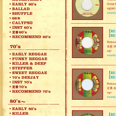
Great 
vg(ok)
sound
【RE-
【RE-
Reissu
名曲 Slo
vg+
sound
【RE-
【RE
Reissu
定番.名曲
vg+
sound
【RE-