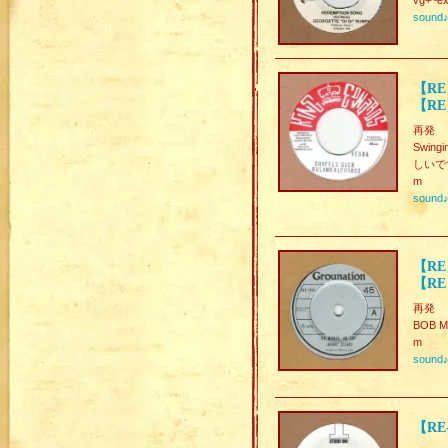
vg+~ex
sound
【RE
【RE】
再発
Swing
しいで
m
sound
【RE
【RE
再発
BOB M
m
sound
【RE-