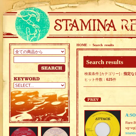
HOME
>
Search results
Search results
検索条件 [カテゴリー]：
指定な
ヒット件数：
625
件
A:SO
Rare.
vg~vg(
sound