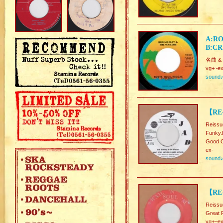
A:RO
B:CR
名曲 & 
vg+~ex
sound
【RE
Reissu
Funk
Good C
ex-
sound
【RE
Reissu
Great 
vg+~ex