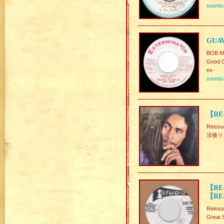
sound
GUAV
BOB M
Good C
ex-
sound
【RE
Reiss
没後リ
【RE-
【RE-
Reissu
Great 