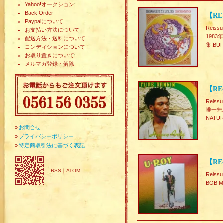
Yahoo!オークション
Back Order
【RE
Paypalについて
Reiss
お支払い方法について
1983
配送方法・送料について
集.B
コンディションについて
お取り置きについて
メルマガ登録・解除
【RE
Reiss
唯一無
NATU
»
お問合せ
»
プライバシーポリシー
»
特定商取引法に基づく表記
【RE-
RSS
｜
ATOM
Reiss
BOB 