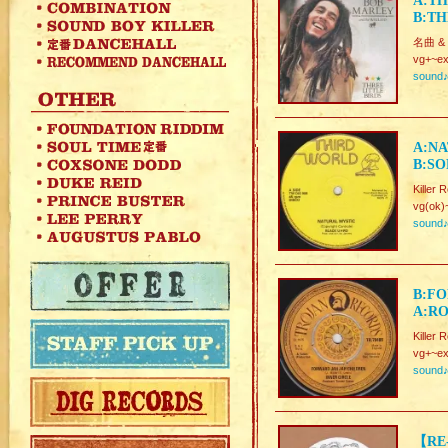
A:TH
B:TH
名曲 & D
vg+~ex
sound
A:NA
B:SO
Killer
vg(ok)
sound
B:FO
A:RO
Killer
vg+~ex
sound
【RE-