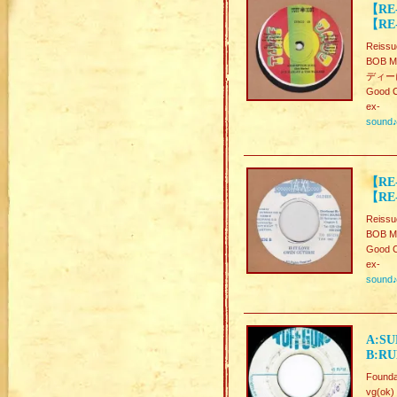
【RE
【RE-
Reiss
BOB 
ディーに
Good C
ex-
sound
【RE-
【RE-
Reissu
BOB M
Good C
ex-
sound
A:SU
B:RU
Founda
vg(ok)