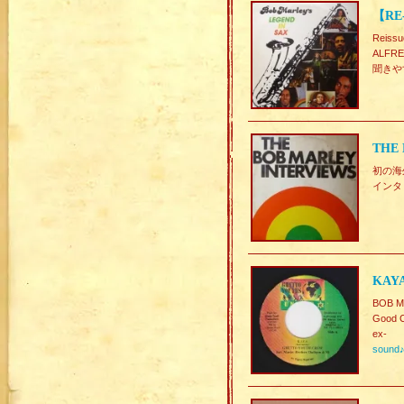
【RE
Reiss
ALFRE
聞きやすい
THE
初の海
インタビ
KAY
BOB M
Good C
ex-
sound