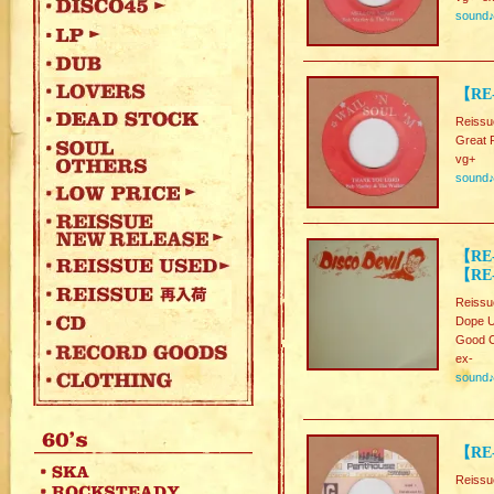
sound
【RE
Reissu
Great
vg+
sound
【RE-
【RE
Reissu
Dope
Good C
ex-
sound
【RE
Reissu