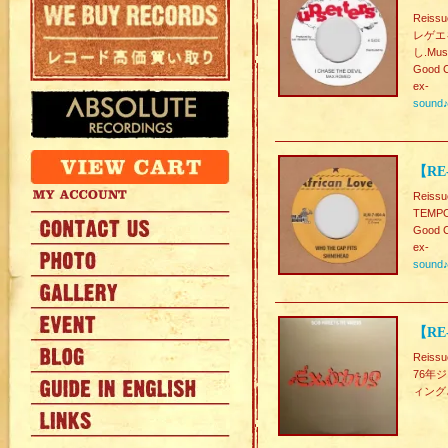
Reissu
レゲエ
し.Must
Good C
ex-
sound
【RE-
Reissu
TEMP
Good C
ex-
sound
【RE
Reiss
76年
ィング