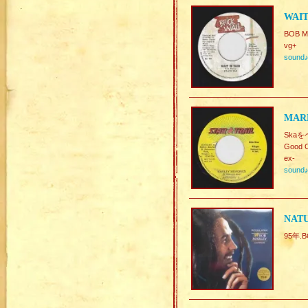
WAIT
BOB M
vg+
sound
MARL
Skaを
Good C
ex-
sound
NATU
95年