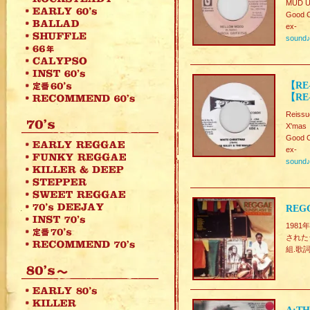
MUD U
Good C
ex-
sound
【RE-
【RE-
Reissu
X'mas
Good C
ex-
sound
REGG
198
された
組.歌