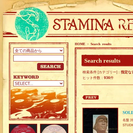
HOME
>
Search results
Search results
検索条件 [カテゴリー]：
指定な
ヒット件数：
936
件
SOLI
名盤 渋K
STUDI