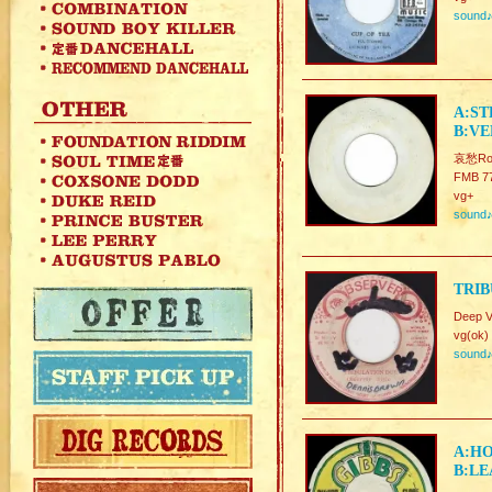
sound
A:ST
B:VE
哀愁Ro
FMB 7
vg+
sound
TRIB
Deep V
vg(ok)
sound
A:HO
B:LE