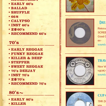
【RE-
Reissu
SCREEC
Good C
ex-
sound
TRAV
Nice V
vg(ok)
sound
CUP 
78年.De
vg+