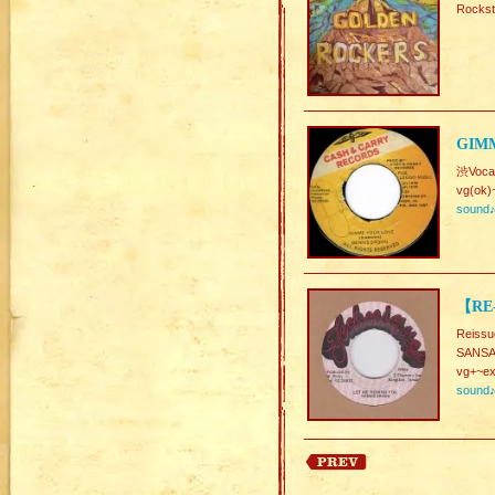
Rock
GIMM
渋Vocal
vg(ok)
sound
【RE
Reissu
SANSA
vg+~ex
sound