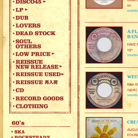
Good C
ex-
sound
A:FL
B:UN
HAVE N
vg+
sound
WEST
Killer 
vg(ok)
sound
CREA
AUGUS
FOU