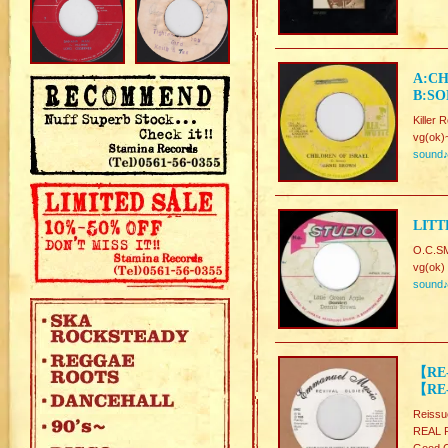
A:CH
B:SO
Killer
vg(ok)
sound
LITT
O.C.S
vg(ok)
sound
【RE-
【RE
Reissu
REAL 