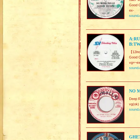
Good C
ex-
sound
A:RU
B:TW
【12in
Good C
vg+~ex
sound
NO M
Deep 
vg(ok)
sound
GHET