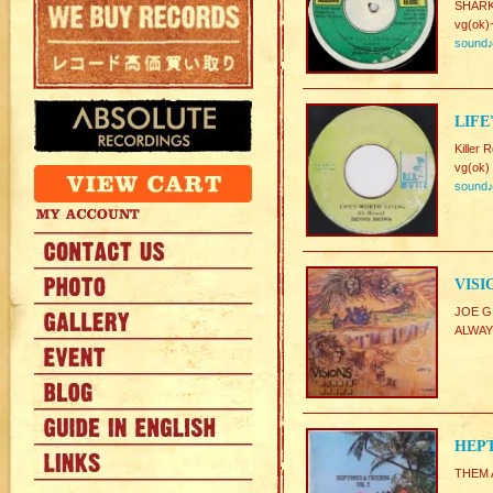
SHARK
vg(ok)
sound
LIFE
Killer 
vg(ok)
sound
VISI
JOE 
ALWA
HEPT
THEM