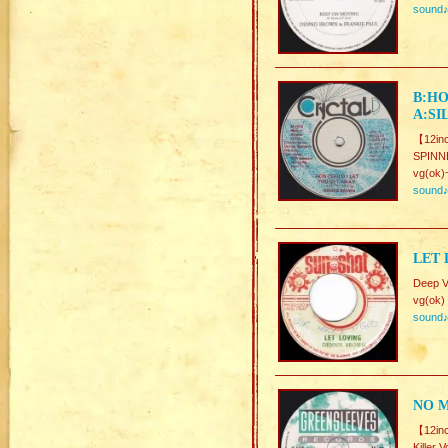
sound
B:HO
A:SI
【12in
SPIN
vg(ok)
sound
LET 
Deep V
vg(ok)
sound
NO M
【12in
Killer V