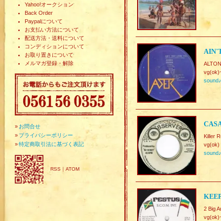
Yahoo!オークション
Back Order
Paypalについて
お支払い方法について
配送方法・送料について
コンディションについて
AIN'
お取り置きについて
メルマガ登録・解除
ALTO
vg(ok)
sound
CASA
»
お問合せ
»
プライバシーポリシー
Killer 
»
特定商取引法に基づく表記
vg(ok)
sound
RSS
｜
ATOM
KEEP
2 Big 
vg(ok)