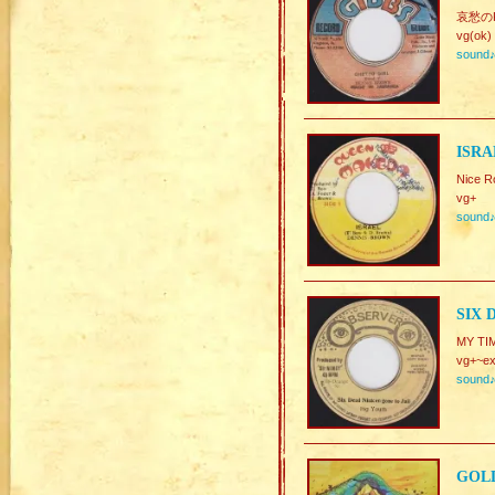
哀愁のKil
vg(ok)
sound
ISRA
Nice R
vg+
sound
SIX 
MY TI
vg+~ex
sound
GOLD