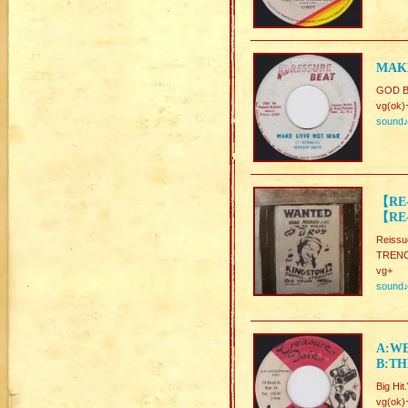
MAKE
GOD B
vg(ok)
sound
【RE-
【RE
Reissu
TRENC
vg+
sound
A:WE
B:TH
Big Hi
vg(ok)