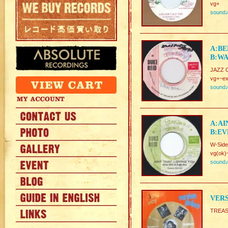
vg+
sound
A:BE
B:WA
JAZZ 
vg+~ex
sound
A:AI
B:EV
W-Side
vg(ok)
sound
VERS
TREA