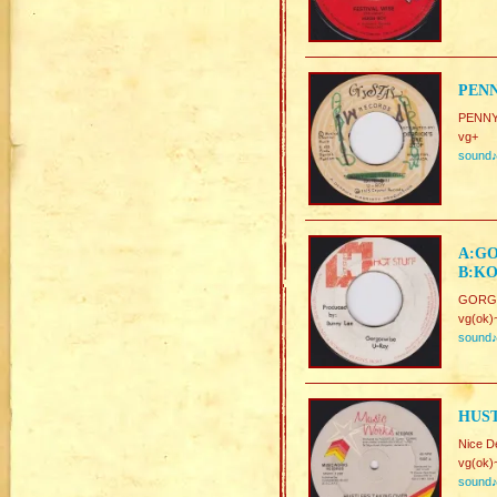
PENN
PENNY
vg+
sound
A:GO
B:KO
GORGO
vg(ok)
sound
HUST
Nice D
vg(ok)
sound