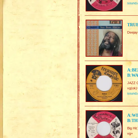
sound
TRUE
Deej
A:BE
B:WA
JAZZ 
vg(ok)
sound
A:WE
B:TH
Big Hi
vg+