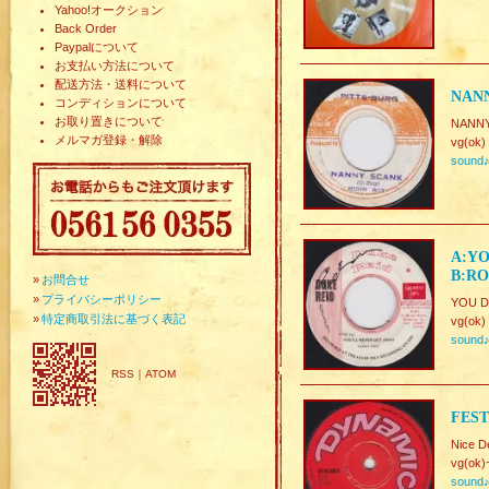
Yahoo!オークション
Back Order
Paypalについて
お支払い方法について
配送方法・送料について
NANN
コンディションについて
お取り置きについて
NANNY 
メルマガ登録・解除
vg(ok)
sound
A:YO
B:R
»
お問合せ
»
プライバシーポリシー
YOU DO
»
特定商取引法に基づく表記
vg(ok)
sound
RSS
｜
ATOM
FEST
Nice D
vg(ok)
sound