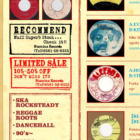
sound
A:EV
B:KI
Killer
vg(ok)
sound
A:HO
B:ST
Funky
vg+
sound
【RE
【RE
Reissu
YOU'V