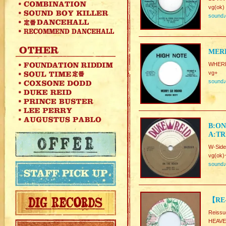
vg(ok)
sound
MER
WHERE
vg+
sound
B:O
A:T
W-Side
vg(ok)
sound
【RE-
Reissu
HEAV