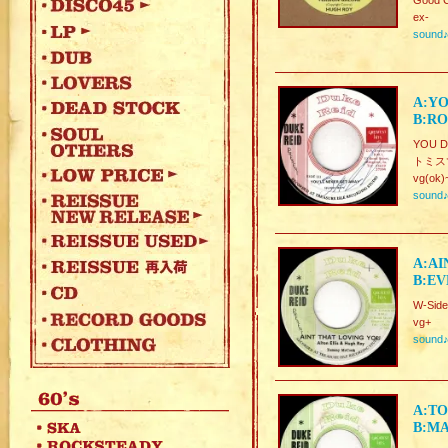
Good C
ex-
sound
A:YO
B:R
YOU D
トミス
vg(ok)
sound
A:AI
B:EV
W-Side
vg+
sound
A:TO
B:M