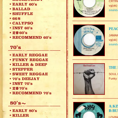
CRYIN
vg(ok)
sound
PEAC
JAMAIC
vg(ok)
sound
THE 
SOUL 
Funk
A:KI
B:BU
LOVIN