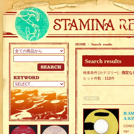
HOME
>
Search results
Search results
検索条件 [カテゴリー]：
指定な
ヒット件数：
112
件
B:AM
A:KI
CONCR
vg+