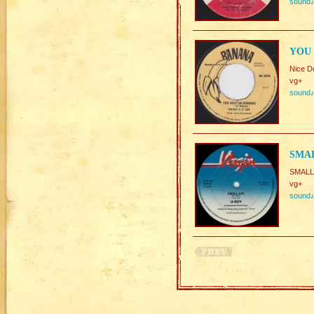
sound
YOU 
Nice D
vg+
sound
SMAL
SMALL
vg+
sound