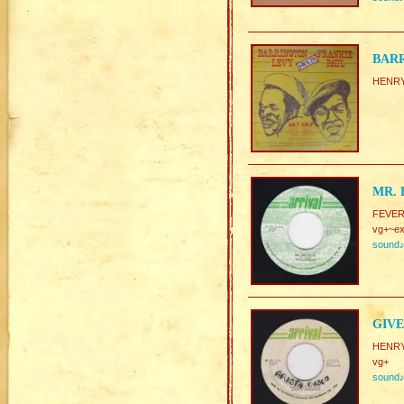
BARR
HENRY
MR. 
FEVE
vg+~ex
sound
GIVE
HENRY
vg+
sound