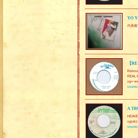
YO Y
代表曲
【RE
Reissu
REAL
vg+~ex
sound
A TR
HEAVE
vg(ok)
sound