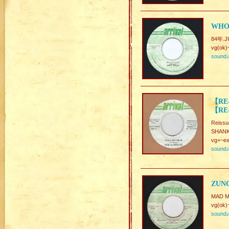
WHO 
84年.J
vg(ok)
sound
【RE
【RE
Reissu
SHANK 
vg+~ex
sound
ZUN
MAD 
vg(ok)
sound