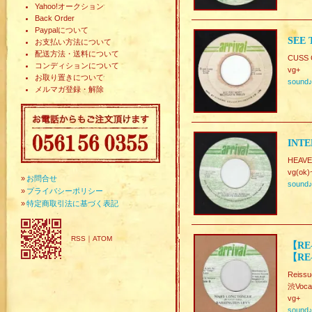
Yahoo!オークション
Back Order
Paypalについて
SEE 
お支払い方法について
配送方法・送料について
CUSS 
コンディションについて
vg+
お取り置きについて
sound
メルマガ登録・解除
INTE
HEAVE
vg(ok)
»
お問合せ
sound
»
プライバシーポリシー
»
特定商取引法に基づく表記
RSS
｜
ATOM
【RE
【RE
Reissu
渋Voca
vg+
sound