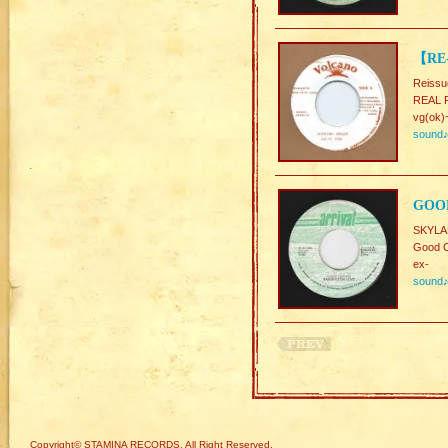
【RE
Reissu
REAL
vg(ok)
sound
GOOD
SKYLA
Good C
ex-
sound
Copyright© STAMINA RECORDS. All Right Reserved.