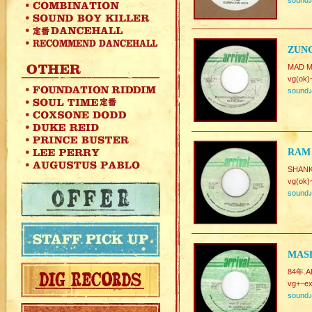
sound
ZUN
MAD 
vg(ok)
sound
RAM
SHANK
vg(ok)
sound
MASH
84年.A
vg+~ex
sound