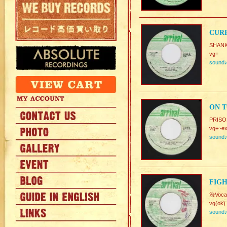
CURF
SHANK
vg+
sound
ON T
PRISO
vg+~ex
sound
FIGH
渋Voca
vg(ok)
sound