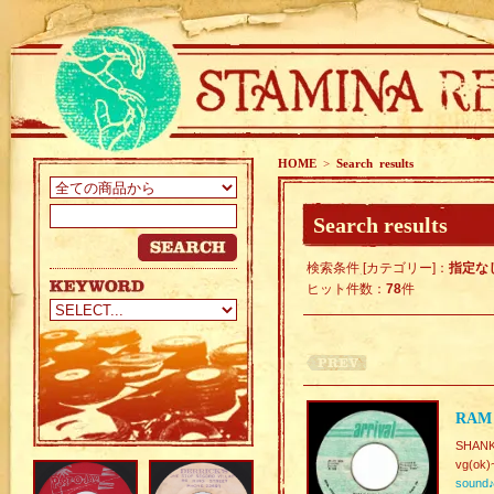
HOME
>
Search results
Search results
検索条件 [カテゴリー]：
指定な
ヒット件数：
78
件
RAM
SHANK
vg(ok)
sound