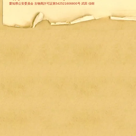
愛知県公安委員会 古物商許可証第542521606800号 武田 佳樹