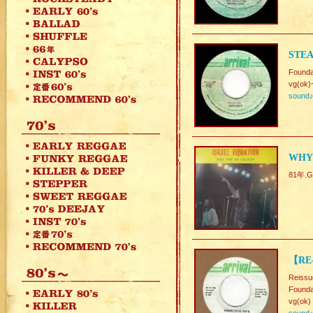
STEA
Found
vg(ok)
sound
WHY 
81年.Gr
【RE
Reissu
Founda
vg(ok)