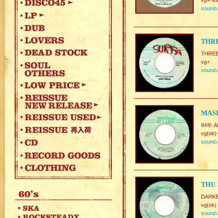
vg+~ex
sound
THRE
THREE
vg+
sound
MASH
84年.A
vg(ok)
sound
THU 
DARKE
vg(ok)
sound