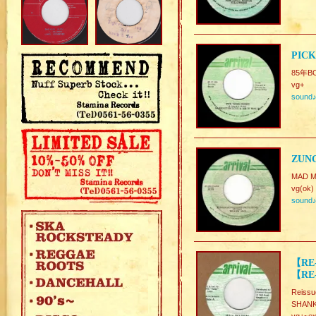
PICK
85年B
vg+
sound
ZUN
MAD 
vg(ok)
sound
【RE
【RE
Reissu
SHANK 