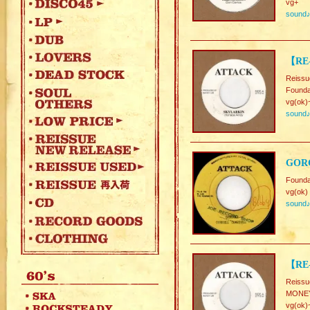
vg+
sound
【RE
Reissu
Founda
vg(ok)
sound
GOR
Founda
vg(ok)
sound
【RE
Reissu
MONE
vg(ok)