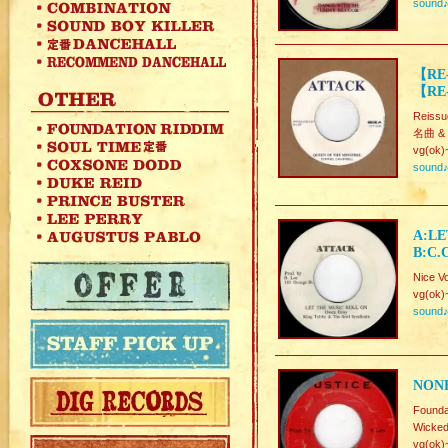
sound
【RE-
【RE-
Reissu
名曲 & 渋
vg(ok)
sound
A:LE
B:C.
Nice 
vg(ok)
sound
NONE
Foun
Wicked
vg(ok)