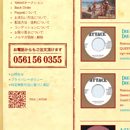
Yahoo!オークション
Back Order
Paypalについて
お支払い方法について
配送方法・送料について
コンディションについて
【RE
お取り置きについて
【RE-
メルマガ登録・解除
Reissu
QUEEN
vg+~ex
sound
»
お問合せ
【RE-
»
プライバシーポリシー
【RE-
»
特定商取引法に基づく表記
Reissu
Sweet 
RSS
｜
ATOM
Good C
ex-
sound
A:I'