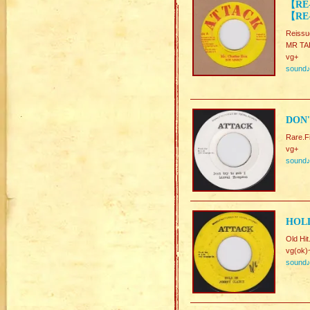
【RE
【RE-
Reissu
MR TAL
vg+
sound
DON'
Rare.F
vg+
sound
HOLD
Old Hit
vg(ok)
sound