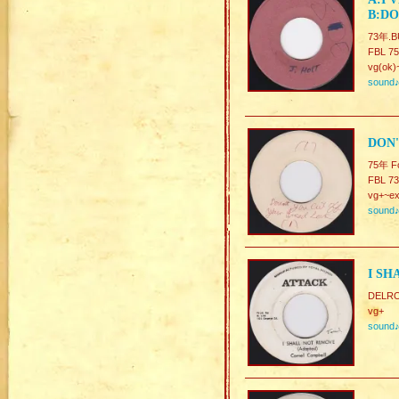
B:DO
73年.BU
FBL 75
vg(ok)
sound
DON'
75年 Fo
FBL 7
vg+~ex
sound
I SH
DELRO
vg+
sound