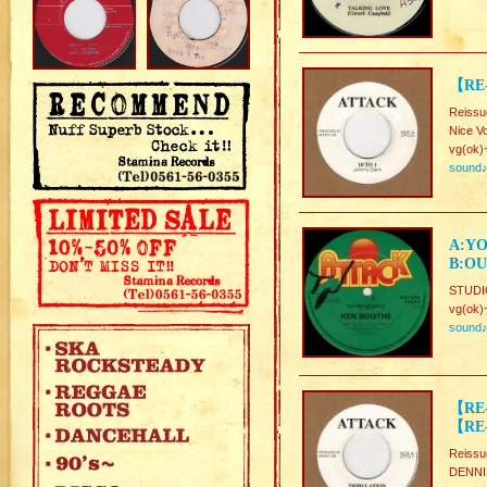
【RE-
Reissu
Nice V
vg(ok)
sound
A:YO
B:OU
STUDI
vg(ok)
sound
【RE-
【RE-
Reissu
DENNI