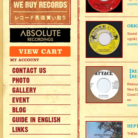
sound
ORIG
Sound 
vg(ok)
sound
【RE
【RE-
Reissu
Nice E
Good C
ex-
sound
HEPT
THEM