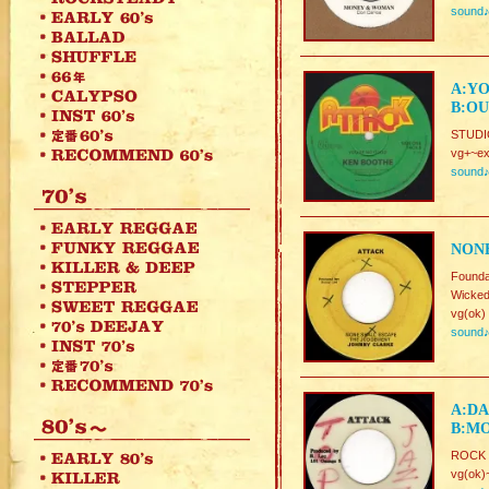
sound
A:YO
B:OU
STUDI
vg+~ex
sound
NONE
Foun
Wicked
vg(ok)
sound
A:D
B:M
ROCK 
vg(ok)