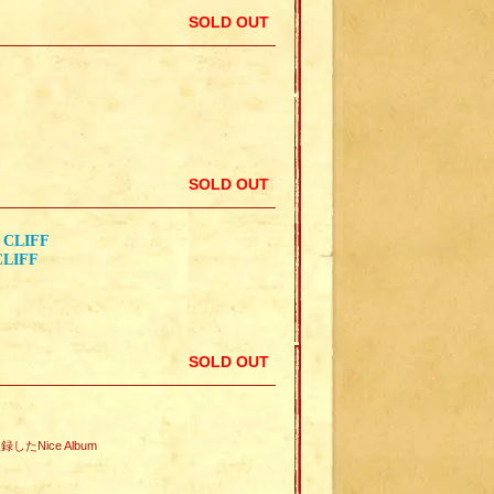
SOLD OUT
SOLD OUT
 CLIFF
CLIFF
SOLD OUT
たNice Album