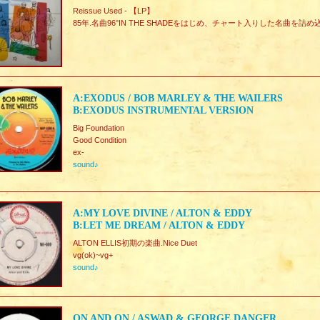
Reissue Used - 【LP】
85年.名曲96°IN THE SHADEをはじめ、チャート入りした名曲を詰め込んだ
A:EXODUS / BOB MARLEY & THE WAILERS
B:EXODUS INSTRUMENTAL VERSION
Big Foundation
Good Condition
ex-
sound♪
A:MY LOVE DIVINE / ALTON & EDDY
B:LET ME DREAM / ALTON & EDDY
ALTON ELLIS初期の楽曲.Nice Duet
vg(ok)~vg+
sound♪
ON AND ON / ASWAD & GEORGE DANGER