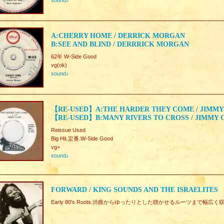
sound♪
A:CHERRY HOME / DERRICK MORGAN
B:SEE AND BLIND / DERRRICK MORGAN
62年 W-Side Good
vg(ok)
sound♪
【RE-USED】A:THE HARDER THEY COME / JIMMY
【RE-USED】B:MANY RIVERS TO CROSS / JIMMY 
Reissue Used
Big Hit.定番.W-Side Good
vg+
sound♪
FORWARD / KING SOUNDS AND THE ISRAELITES
Early 80's Roots.渋曲からゆったりとした聴かせるルーツまで幅広く収録し