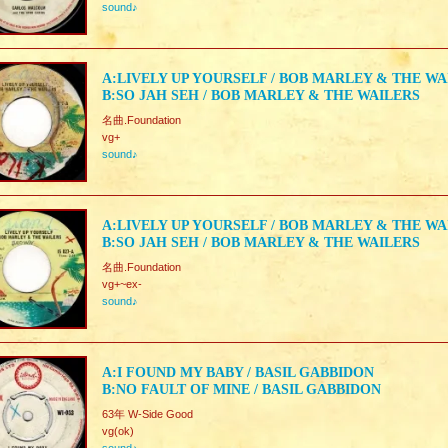
sound♪
A:LIVELY UP YOURSELF / BOB MARLEY & THE WA
B:SO JAH SEH / BOB MARLEY & THE WAILERS
名曲.Foundation
vg+
sound♪
A:LIVELY UP YOURSELF / BOB MARLEY & THE WA
B:SO JAH SEH / BOB MARLEY & THE WAILERS
名曲.Foundation
vg+~ex-
sound♪
A:I FOUND MY BABY / BASIL GABBIDON
B:NO FAULT OF MINE / BASIL GABBIDON
63年 W-Side Good
vg(ok)