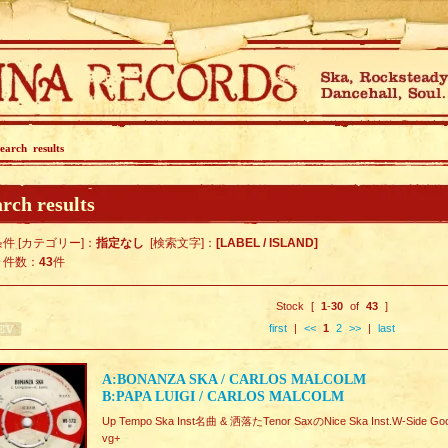
earch results
rch results
件 [カテゴリー]：
指定なし
[検索文字]：
[LABEL / ISLAND]
ト件数：
43
件
Stock [
1
-
30
of
43
]
first
|
<<
1
2
>>
|
last
A:BONANZA SKA / CARLOS MALCOLM
B:PAPA LUIGI / CARLOS MALCOLM
Up Tempo Ska Inst名曲 & 洒落たTenor SaxのNice Ska Inst.W-Side Go
vg+