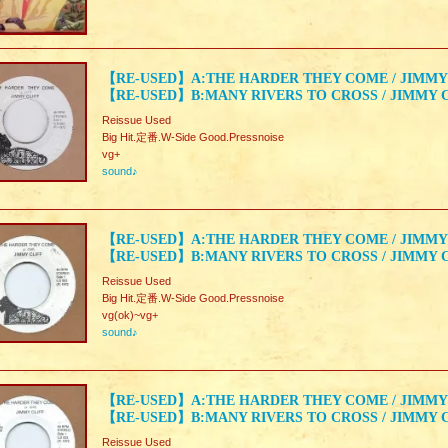
【RE-USED】A:THE HARDER THEY COME / JIMMY
【RE-USED】B:MANY RIVERS TO CROSS / JIMMY 
Reissue Used
Big Hit.定番.W-Side Good.Pressnoise
vg+
sound♪
【RE-USED】A:THE HARDER THEY COME / JIMMY
【RE-USED】B:MANY RIVERS TO CROSS / JIMMY 
Reissue Used
Big Hit.定番.W-Side Good.Pressnoise
vg(ok)~vg+
sound♪
【RE-USED】A:THE HARDER THEY COME / JIMMY
【RE-USED】B:MANY RIVERS TO CROSS / JIMMY 
Reissue Used