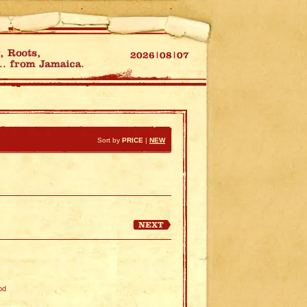
Sort by
PRICE
|
NEW
od