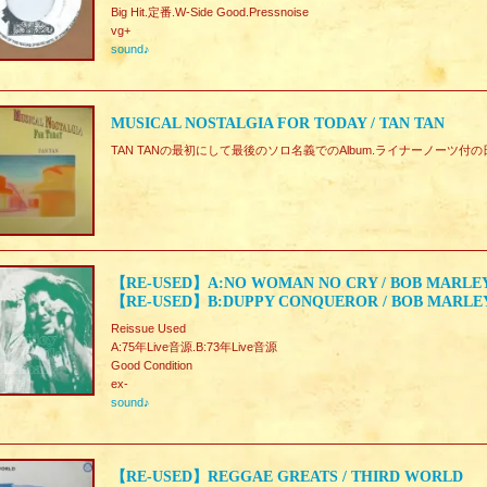
Big Hit.定番.W-Side Good.Pressnoise
vg+
sound♪
MUSICAL NOSTALGIA FOR TODAY / TAN TAN
TAN TANの最初にして最後のソロ名義でのAlbum.ライナーノーツ付
【RE-USED】A:NO WOMAN NO CRY / BOB MARLE
【RE-USED】B:DUPPY CONQUEROR / BOB MARLE
Reissue Used
A:75年Live音源.B:73年Live音源
Good Condition
ex-
sound♪
【RE-USED】REGGAE GREATS / THIRD WORLD