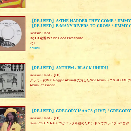
【RE-USED】A:THE HARDER THEY COME / JIMMY
【RE-USED】B:MANY RIVERS TO CROSS / JIMMY 
Reissue Used
Big Hit.定番.W-Side Good.Pressnoise
vg+
sound♪
【RE-USED】ANTHEM / BLACK UHURU
Reissue Used -【LP】
グラミー賞Best Reggae Albumを受賞したNice Album.SLY & ROBBIE
Album.Pressnoise
【RE-USED】GREGORY ISAACS (LIVE) / GREGORY
Reissue Used -【LP】
82年.ROOTS RADICSがバックを務めたロンドンでのライブLive音源