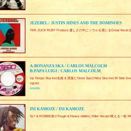
JEZEBEL / JUSTIN HINES AND THE DOMINOES
76年.JUCK RUBY Produce.優しさの中にソウルを感じるGreat 
A:BONANZA SKA / CARLOS MALCOLM
B:PAPA LUIGI / CARLOS MALCOLM
Up Tempo Ska Inst名曲 & 洒落たTenor SaxのNice Ska Inst.W-Side Go
vg(ok)
sound♪
INI KAMOZE / INI KAMOZE
SLY & ROBBIE産のTough & Heavy riddimにKiller Vocalが映える一枚