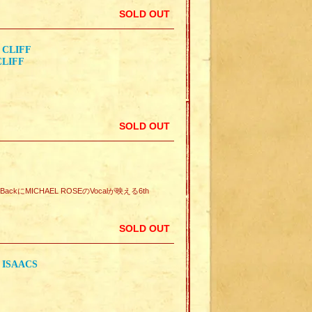
SOLD OUT
 CLIFF
CLIFF
SOLD OUT
のBackにMICHAEL ROSEのVocalが映える6th
SOLD OUT
 ISAACS