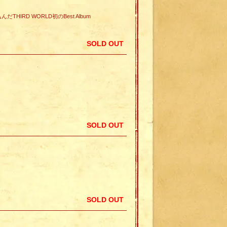
THIRD WORLD初のBest Album
SOLD OUT
SOLD OUT
SOLD OUT