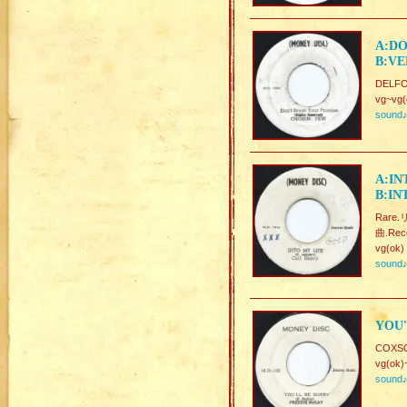
A:DO
B:VE
DELFO
vg~vg(
sound
A:IN
B:IN
Rar
曲.Rec
vg(ok)
sound
YOU'
COXSO
vg(ok)
sound