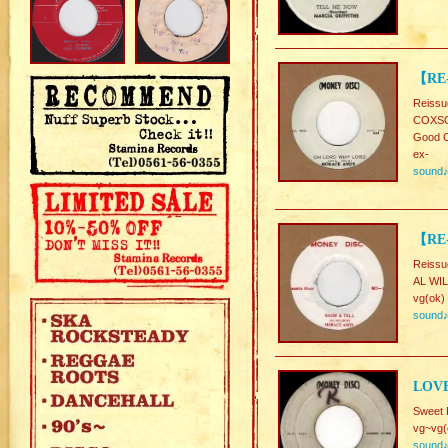
【RE
Reissu
COXSO
Good C
ex-
sound
【RE
Reissu
AL WIL
vg(ok)
sound
LOVE
Sweet 
vg~vg(
sound