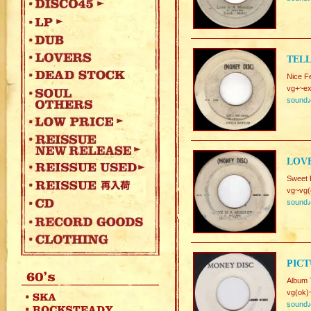
TELL
Nice F
vg+~ex
sound
LOVE
Sweet 
vg~vg(
sound
PICT
Album 
vg(ok)
sound