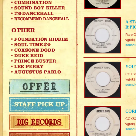
A:ST
B:PI
Rare.G
vg(ok)
sound
YOU'
COXSO
vg(ok)
sound
CORR
COXSO
vg(ok)
sound