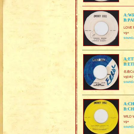
A:WR
B:PA
LOVE M
vg+
sound
A:ET
B:ET
名曲Cov
vg(ok)
sound
A:CH
B:CH
WILD 
vg+
sound