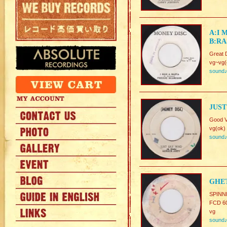
A:I 
B:RA
Great 
vg~vg(
sound
JUST
Good V
vg(ok)
sound
GHET
SPINNE
FCD 6
vg
sound