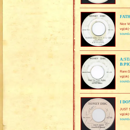
FATH
Nice V
vg(ok)
sound
A:ST
B:PI
Rare.G
vg(ok)
sound
I DO
JUST 
vg(ok)
sound