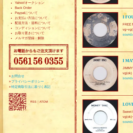
Yahoo!オークション
Back Order
Paypalについて
I FO
お支払い方法について
配送方法・送料について
FREE
コンディションについて
vg~vg(
お取り置きについて
sound
メルマガ登録・解除
I MA
JIMMY
vg(ok)
»
お問合せ
sound
»
プライバシーポリシー
»
特定商取引法に基づく表記
RSS
｜
ATOM
LOVE
Sweet 
vg(ok)
sound