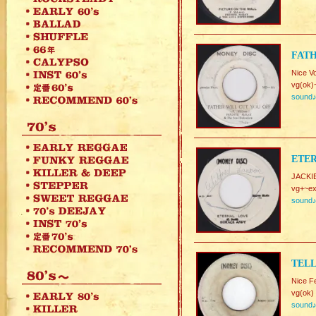
FATH
Nice V
vg(ok)
sound
ETER
JACKIE
vg+~ex
sound
TELL
Nice F
vg(ok)
sound