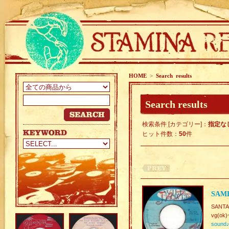
HOME
>
Search results
Search results
検索条件 [カテゴリー]：
指定な
ヒット件数：
50
件
SAMB
SANTAN
vg(ok)
sound