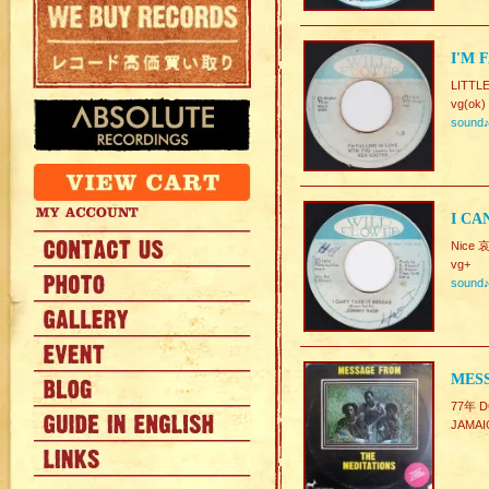
I'M 
LITTL
vg(ok)
sound
I CA
Nice 
vg+
sound
MESS
77年 D
JAMA