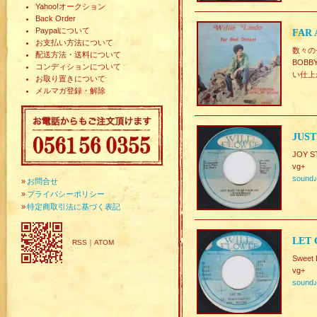
Yahoo!オークション
Back Order
Paypalについて
FAR 
お支払い方法について
数々の
配送方法・送料について
BOBB
コンディションについて
い仕上
お取り置きについて
メルマガ登録・解除
JUST
JOY S
vg+
sound
»
お問合せ
»
プライバシーポリシー
»
特定商取引法に基づく表記
LET 
RSS
｜
ATOM
Sweet
vg+
sound