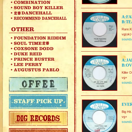
A:FA
B:TE
Rare.K
vg(ok)
sound
A:JA
B:OV
Killer 
vg+
sound
EVER
Big Hi
vg+
sound