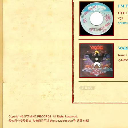
I'M 
LITTL
vg+
sound
WARN
Rare
るRast
Copyright© STAMINA RECORDS. All Right Reserved.
愛知県公安委員会 古物商許可証第542521606800号 武田 佳樹