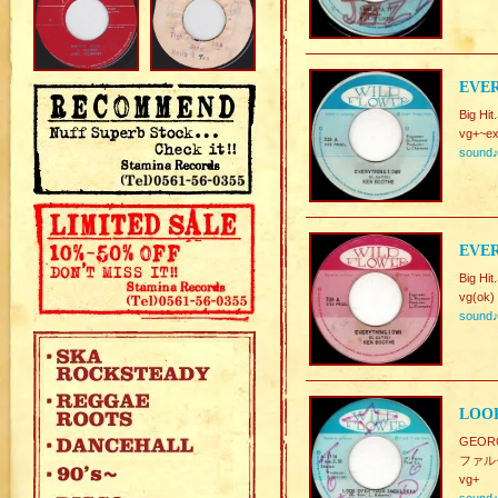
EVER
Big Hi
vg+~ex
sound
EVER
Big Hi
vg(ok)
sound
LOOK
GEO
ファル
vg+