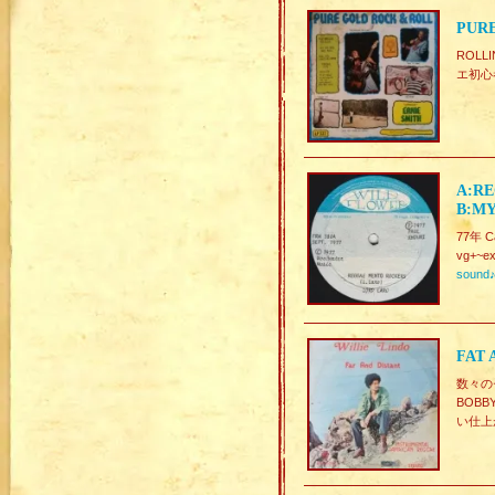
PURE
ROLL
エ初心
A:R
B:MY
77年 
vg+~ex
sound
FAT 
数々の
BOBB
い仕上