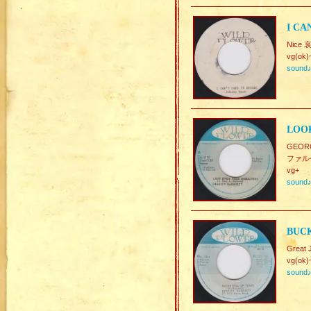
I CA
Nice 
vg(ok)
sound
LOOK
GEO
ファル
vg+
sound
BUCK
Great 
vg(ok)
sound