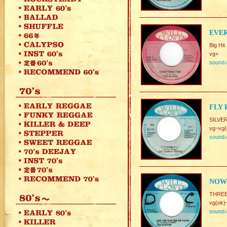
EVER
Big Hi
vg+
sound
FLY 
SILVE
vg~vg(
sound
NOW 
THREE
vg(ok)
sound