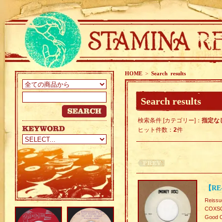
HOME
>
Search results
Search results
検索条件 [カテゴリー]：
指定な
ヒット件数：
2
件
【RE
Reissu
COXSO
Good C