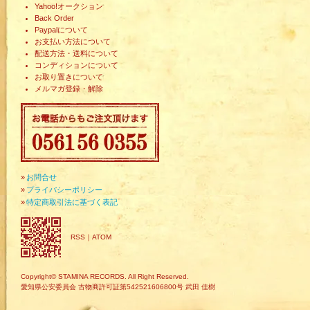
Yahoo!オークション
Back Order
Paypalについて
お支払い方法について
配送方法・送料について
コンディションについて
お取り置きについて
メルマガ登録・解除
»
お問合せ
»
プライバシーポリシー
»
特定商取引法に基づく表記
RSS
｜
ATOM
Copyright© STAMINA RECORDS. All Right Reserved.
愛知県公安委員会 古物商許可証第542521606800号 武田 佳樹