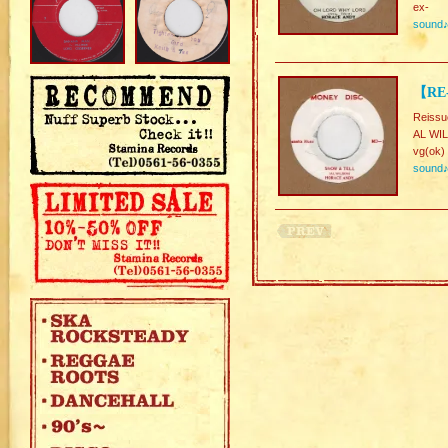
ex-
sound
【RE
Reissu
AL WIL
vg(ok)
sound