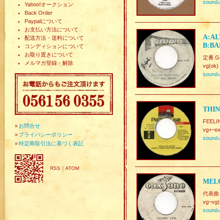
sound
Yahoo!オークション
Back Order
Paypalについて
お支払い方法について
A:AL
配送方法・送料について
B:BA
コンディションについて
お取り置きについて
定番.Gre
メルマガ登録・解除
vg(ok)
sound
THIN
FEELI
»
お問合せ
vg+~ex
»
プライバシーポリシー
sound
»
特定商取引法に基づく表記
RSS
｜
ATOM
MELO
代表曲
vg~vg(
sound