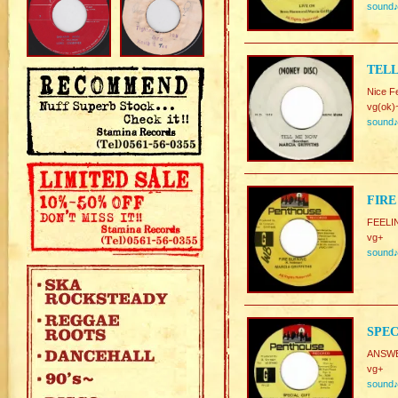
sound
TELL
Nice F
vg(ok)
sound
FIRE
FEELI
vg+
sound
SPEC
ANSWE
vg+
sound