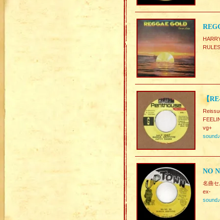
REGG
HARR
RUL
【RE-
Reissu
FEELI
vg+
sound
NO N
名曲セル
ex-
sound