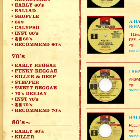
A:HA
B:HA
【12in
FEELI
vg+
sound
I SH
ANSW
vg+
sound
HALF
FEELI
vg+
sound