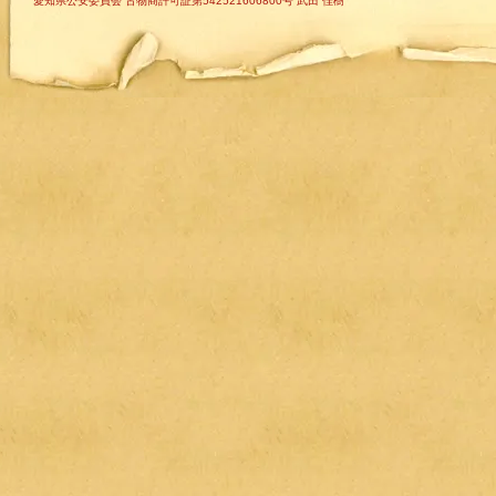
愛知県公安委員会 古物商許可証第542521606800号 武田 佳樹