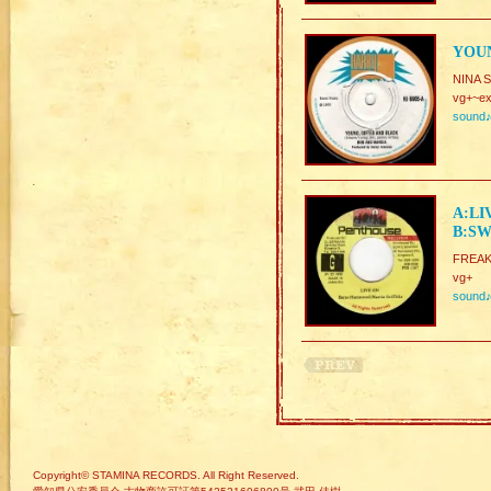
YOUN
NINA 
vg+~ex
sound
A:LI
B:SW
FREAK
vg+
sound
Copyright© STAMINA RECORDS. All Right Reserved.