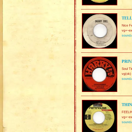
TELL
Nice F
vg+~ex
sound
PRIV
Soul 
vg(ok)
sound
THIN
FEELI
vg+~ex
sound