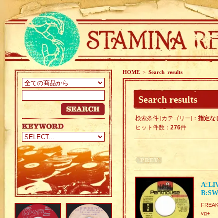
HOME
>
Search results
Search results
検索条件 [カテゴリー]：
指定な
ヒット件数：
276
件
A:LI
B:SW
FREAK
vg+