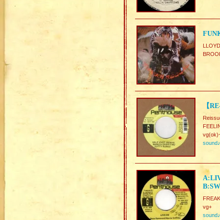
FUNK
LLOYD
BROO
【RE-
Reissu
FEELI
vg(ok)
sound
A:LI
B:SW
FREAK
vg+
sound