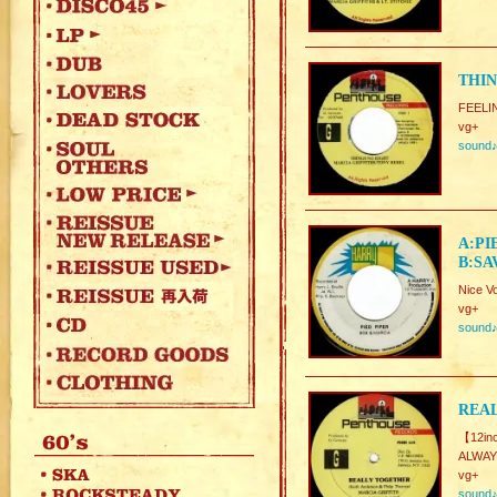
THIN
FEELI
vg+
sound
A:PI
B:SA
Nice Vo
vg+
sound
REAL
【12in
ALWAY
vg+
sound