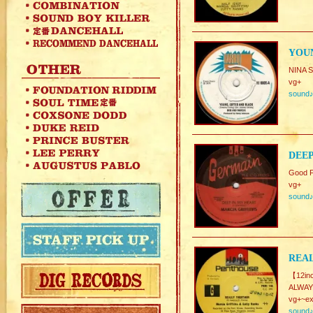
YOUN
NINA 
vg+
sound
DEEP
Good F
vg+
sound
REAL
【12in
ALWAY
vg+~ex
sound