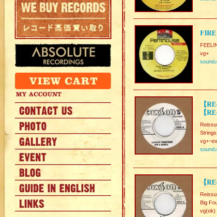
FIRE
FEELI
vg+
sound
【RE
【RE
Reissu
String
vg+~ex
sound
【RE-
Reissu
Big Fo
vg(ok)