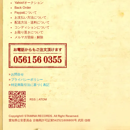
Yahoo!オークション
Back Order
Paypalについて
お支払い方法について
配送方法・送料について
コンディションについて
お取り置きについて
メルマガ登録・解除
»
お問合せ
»
プライバシーポリシー
»
特定商取引法に基づく表記
RSS
｜
ATOM
Copyright© STAMINA RECORDS. All Right Reserved.
愛知県公安委員会 古物商許可証第542521606800号 武田 佳樹