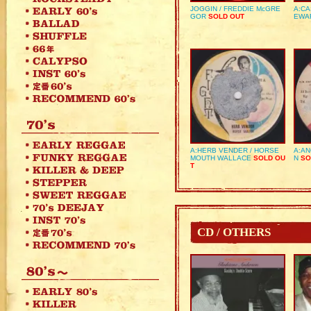
JOGGIN / FREDDIE McGRE
A:CA
GOR
SOLD OUT
EWA
A:HERB VENDER / HORSE
A:AN
MOUTH WALLACE
SOLD OU
N
SO
T
CD / OTHERS