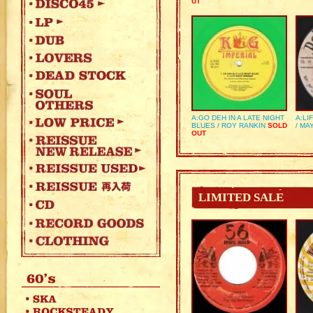
UT
A:GO DEH IN A LATE NIGHT
A:LI
BLUES / ROY RANKIN
SOLD
/ MA
OUT
LIMITED SALE