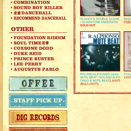
GLADDY’S DOUBLE SCORE
REDU
/ GLADSTONE ANDERSON
円(税
SOLD OUT
ROLAND ALPHONSO meets
STIL
MUTE BEAT / ROLAND ALPH
190
ONSO & MUTE BEAT
2,800円
(税込3,080円)