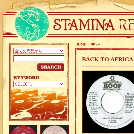
HOME
>
90's～
BACK TO AFRICA